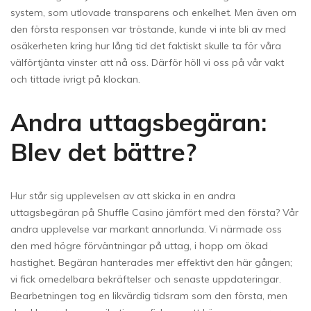
system, som utlovade transparens och enkelhet. Men även om
den första responsen var tröstande, kunde vi inte bli av med
osäkerheten kring hur lång tid det faktiskt skulle ta för våra
välförtjänta vinster att nå oss. Därför höll vi oss på vår vakt
och tittade ivrigt på klockan.
Andra uttagsbegäran:
Blev det bättre?
Hur står sig upplevelsen av att skicka in en andra
uttagsbegäran på Shuffle Casino jämfört med den första? Vår
andra upplevelse var markant annorlunda. Vi närmade oss
den med högre förväntningar på uttag, i hopp om ökad
hastighet. Begäran hanterades mer effektivt den här gången;
vi fick omedelbara bekräftelser och senaste uppdateringar.
Bearbetningen tog en likvärdig tidsram som den första, men