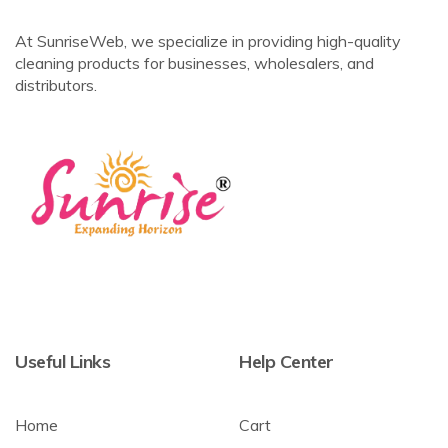
At SunriseWeb, we specialize in providing high-quality
cleaning products for businesses, wholesalers, and
distributors.
Useful Links
Help Center
Home
Cart