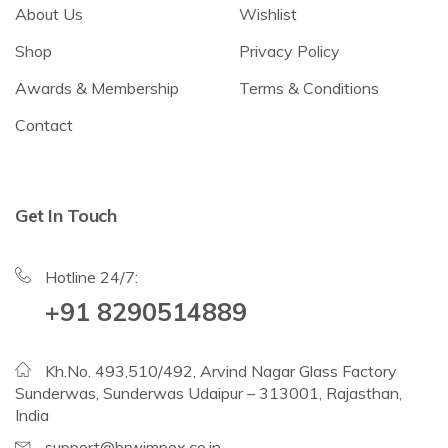
About Us
Wishlist
Shop
Privacy Policy
Awards & Membership
Terms & Conditions
Contact
Get In Touch
Hotline 24/7:
+91 8290514889
Kh.No. 493,510/492, Arvind Nagar Glass Factory
Sunderwas, Sunderwas Udaipur – 313001, Rajasthan,
India
support@brwimpex.co.in