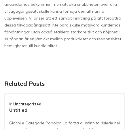
användarnas bekymmer, men att öka snabbheten över alla
tillvägagångssätt skulle kunna förhöja den allmänna
upplevelsen. Vi anser att ett samlat inriktning på att förbättra
dessa tillvägagångssätt inte bara skulle motsvara kundernas
förväntningar utan också etablera starkare tillit och nöjdhet. I
slutändan är en jämvikt mellan produktivitet och responsivitet
hemligheten till kundlojalitet.
Related Posts
in
Uncategorized
Untitled
Giochi e Categorie Popolari La forza di Winnita risiede nel