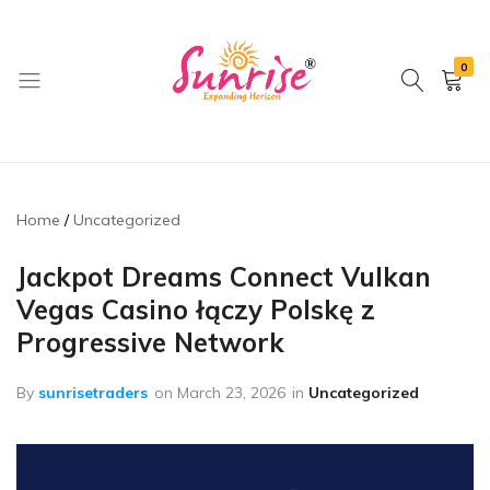
0
brwimpex
Home
Uncategorized
Jackpot Dreams Connect Vulkan
Vegas Casino łączy Polskę z
Progressive Network
By
sunrisetraders
on
March 23, 2026
in
Uncategorized