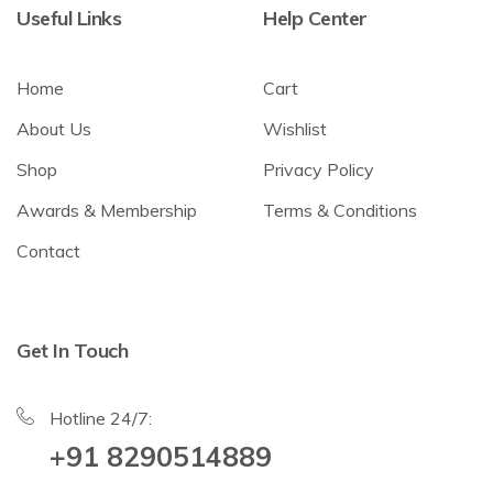
Useful Links
Help Center
Home
Cart
About Us
Wishlist
Shop
Privacy Policy
Awards & Membership
Terms & Conditions
Contact
Get In Touch
Hotline 24/7:
+91 8290514889