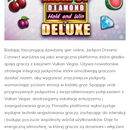
Badając fascynującą dziedzinę gier online, Jackpot Dreams
Connect wyróżnia się jako energiczna platforma, która gładko
spaja graczy z kasynem Vulkan Vegas. Używa nowatorskie
strategie integracji jackpotów, które umożliwiają graczom
działać razem, aby wygrywać znaczniejsze jackpoty,
wzmacniając poziom emocji w każdej grze. Spajając urok
progresywnych jackpotów z bezproblemowym połączeniem z
Vulkan Vegas, dostrzegamy eskalację entuzjazmu i
zaangażowania graczy. Ponadto platforma wykorzystuje
wydajne techniki angażowania graczy, zachęcając do interakcji
i budując poczucie wspólnoty wśród użytkowników. Daje to
energiczną atmosferę, w której gracze są doceniani i włączeni,