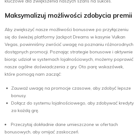
kluczowe dla zwiększenia naszych szans na sukces.
Maksymalizuj możliwości zdobycia premii
Aby zwiększyć nasze możliwości bonusowe po przyłączeniu
się do świeżej platformy Jackpot Dreams w kasynie Vulkan
Vegas, powinniśmy zwrócić uwagę na poznaniu różnorodnych
dostępnych promocji. Poznając strategie bonusowe i aktywnie
biorąc udział w systemach lojalnościowych, możemy poprawić
nasze ogólne doświadczenia z gry. Oto parę wskazówek,
które pomogą nam zacząć:
Zauważ uwagę na promocje czasowe, aby zdobyć lepsze
bonusy.
Dołącz do systemu lojalnościowego, aby zdobywać kredyty
za każdą grę.
Przeczytaj dokładnie dane umieszczone w ofertach
bonusowych, aby omijać zaskoczeń.