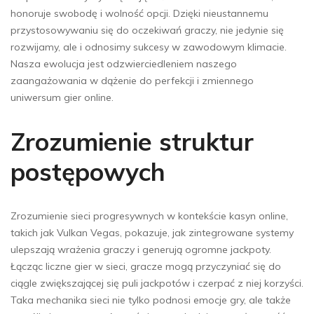
honoruje swobodę i wolność opcji. Dzięki nieustannemu
przystosowywaniu się do oczekiwań graczy, nie jedynie się
rozwijamy, ale i odnosimy sukcesy w zawodowym klimacie.
Nasza ewolucja jest odzwierciedleniem naszego
zaangażowania w dążenie do perfekcji i zmiennego
uniwersum gier online.
Zrozumienie struktur
postępowych
Zrozumienie sieci progresywnych w kontekście kasyn online,
takich jak Vulkan Vegas, pokazuje, jak zintegrowane systemy
ulepszają wrażenia graczy i generują ogromne jackpoty.
Łącząc liczne gier w sieci, gracze mogą przyczyniać się do
ciągle zwiększającej się puli jackpotów i czerpać z niej korzyści.
Taka mechanika sieci nie tylko podnosi emocje gry, ale także