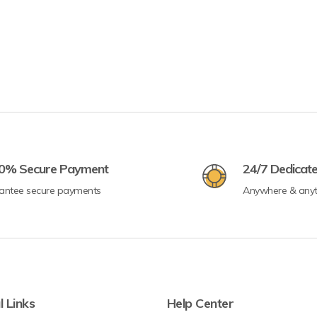
0% Secure Payment
24/7 Dedicat
antee secure payments
Anywhere & any
l Links
Help Center