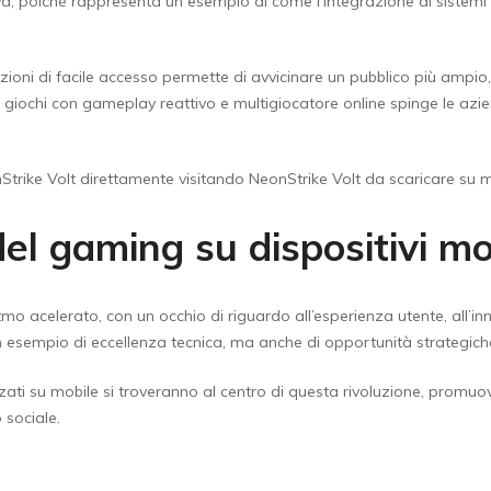
a, poiché rappresenta un esempio di come l’integrazione di sistemi di
icazioni di facile accesso permette di avvicinare un pubblico più amp
 giochi con gameplay reattivo e multigiocatore online spinge le azien
trike Volt direttamente visitando NeonStrike Volt da scaricare su m
del gaming su dispositivi mo
tmo acelerato, con un occhio di riguardo all’esperienza utente, all’in
esempio di eccellenza tecnica, ma anche di opportunità strategiche 
nzati su mobile si troveranno al centro di questa rivoluzione, promu
 sociale.