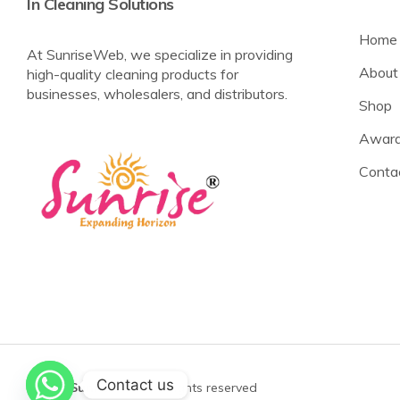
In Cleaning Solutions
Home
At SunriseWeb, we specialize in providing
About
high-quality cleaning products for
businesses, wholesalers, and distributors.
Shop
Award
Conta
Contact us
©2025
Sunrise Web
All rights reserved