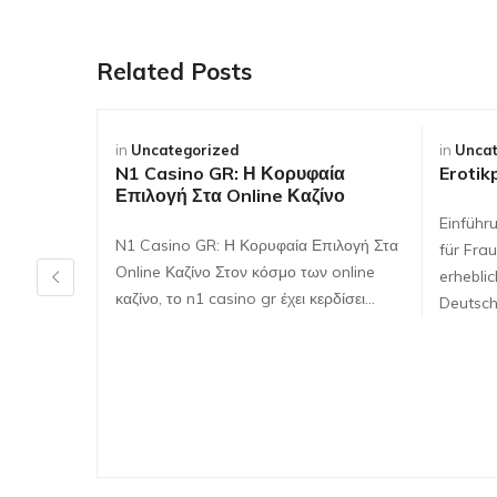
Related Posts
in
Uncategorized
in
Uncat
N1 Casino GR: Η Κορυφαία
Erotik
Επιλογή Στα Online Καζίνο
Einführ
N1 Casino GR: Η Κορυφαία Επιλογή Στα
für Frau
Online Καζίνο Στον κόσμο των online
erhebli
καζίνο, το n1 casino gr έχει κερδίσει…
Deutsch