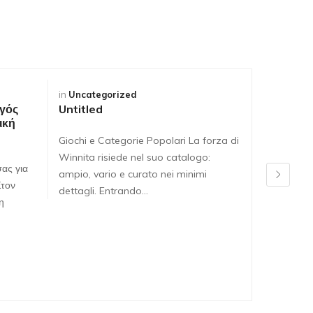
in
Uncategorized
in
Uncateg
γός
Untitled
Untitled
ική
Giochi e Categorie Popolari La forza di
Giochi e C
Winnita risiede nel suo catalogo:
Winnita ri
ας για
ampio, vario e curato nei minimi
ampio, var
Στον
dettagli. Entrando…
dettagli. 
η