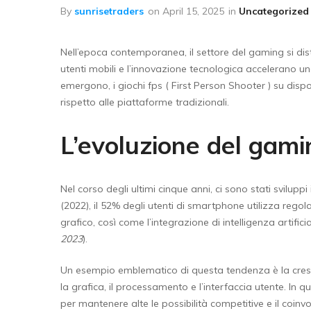
Floor Wipers
By
sunrisetraders
on
April 15, 2025
in
Uncategorized
Kitchen Wipers
Nell’epoca contemporanea, il settore del gaming si dis
Rod Set Spares
utenti mobili e l’innovazione tecnologica accelerano un
Sponge Mop
emergono, i giochi fps ( First Person Shooter ) su disp
rispetto alle piattaforme tradizionali.
Toilet Brushes
L’evoluzione del gamin
Nel corso degli ultimi cinque anni, ci sono stati svilupp
(2022), il 52% degli utenti di smartphone utilizza regol
grafico, così come l’integrazione di intelligenza artifi
2023
).
Un esempio emblematico di questa tendenza è la crescit
la grafica, il processamento e l’interfaccia utente. In q
per mantenere alte le possibilità competitive e il coinvo