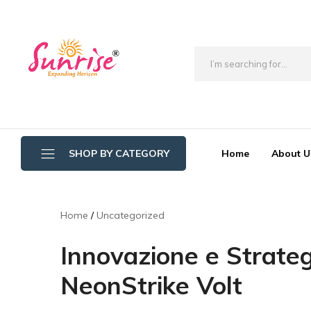
brwimpex
Home
About U
SHOP BY CATEGORY
Bathroom Wipers
Home
Uncategorized
Cotton/Thread Mop
Innovazione e Strate
Crystal Mop Sponge Reffil
NeonStrike Volt
Dry Mop