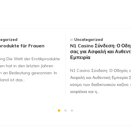
egorized
in
Uncategorized
produkte für Frauen
N1 Casino Σύνδεση: Ο Οδη
σας για Ασφαλή και Αυθεντ
Εμπειρία
ung Die Welt der Erotikprodukte
en hat in den letzten Jahren
N1 Casino Σύνδεση: Ο Οδηγός σ
ch an Bedeutung gewonnen. In
Ασφαλή και Αυθεντική Εμπειρία 
land ist das…
κόσμο των διαδικτυακών καζίνο, 
ασφάλεια και η…