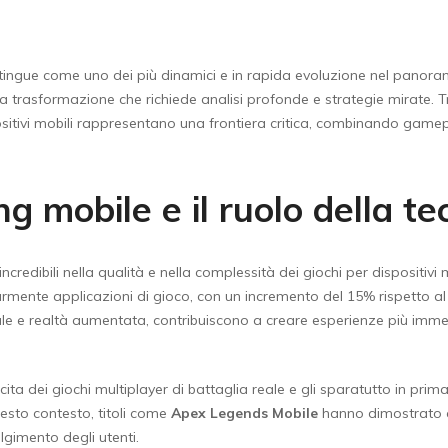
tingue come uno dei più dinamici e in rapida evoluzione nel panoram
a trasformazione che richiede analisi profonde e strategie mirate. Tr
ositivi mobili rappresentano una frontiera critica, combinando gamepl
g mobile e il ruolo della te
i incredibili nella qualità e nella complessità dei giochi per disposit
armente applicazioni di gioco, con un incremento del 15% rispetto al 
ciale e realtà aumentata, contribuiscono a creare esperienze più imme
a dei giochi multiplayer di battaglia reale e gli sparatutto in prim
uesto contesto, titoli come
Apex Legends Mobile
hanno dimostrato c
lgimento degli utenti.