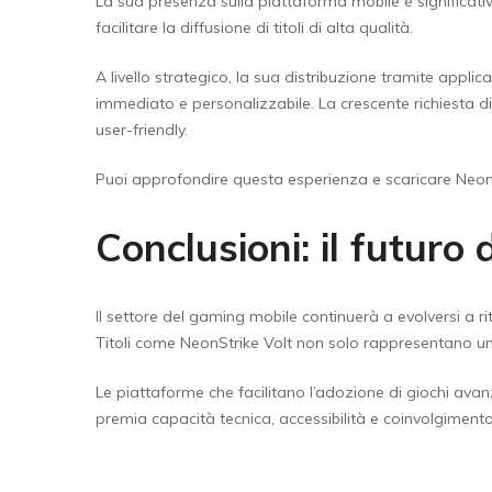
La sua presenza sulla piattaforma mobile è significativ
facilitare la diffusione di titoli di alta qualità.
A livello strategico, la sua distribuzione tramite appl
immediato e personalizzabile. La crescente richiesta di
user-friendly.
Puoi approfondire questa esperienza e scaricare NeonS
Conclusioni: il futuro 
Il settore del gaming mobile continuerà a evolversi a ri
Titoli come NeonStrike Volt non solo rappresentano un 
Le piattaforme che facilitano l’adozione di giochi ava
premia capacità tecnica, accessibilità e coinvolgimento