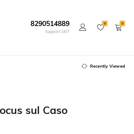
8290514889
0
0
Support 24/7
Recently Viewed
Focus sul Caso