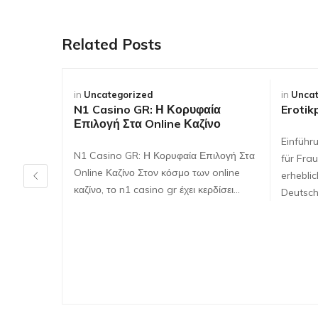
Related Posts
in
Uncategorized
in
Uncat
N1 Casino GR: Η Κορυφαία
Erotik
Επιλογή Στα Online Καζίνο
Einführ
N1 Casino GR: Η Κορυφαία Επιλογή Στα
für Frau
Online Καζίνο Στον κόσμο των online
erhebli
καζίνο, το n1 casino gr έχει κερδίσει…
Deutsch