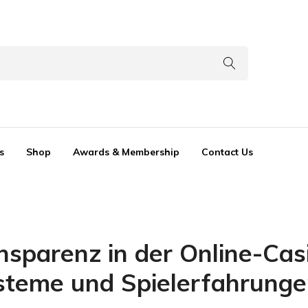
s
Shop
Awards & Membership
Contact Us
nsparenz in der Online-Cas
steme und Spielerfahrung