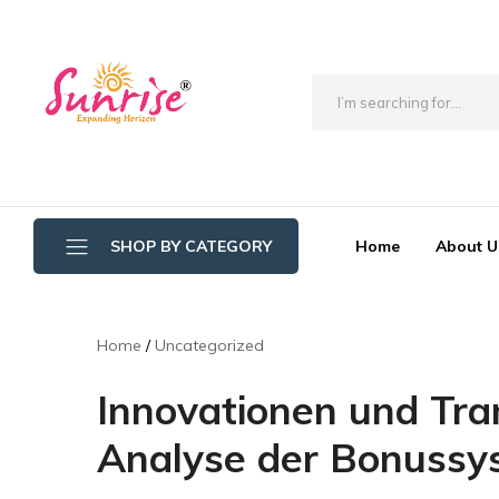
brwimpex
Home
About U
SHOP BY CATEGORY
Bathroom Wipers
Home
Uncategorized
Cotton/Thread Mop
Innovationen und Tra
Crystal Mop Sponge Reffil
Analyse der Bonussy
Dry Mop