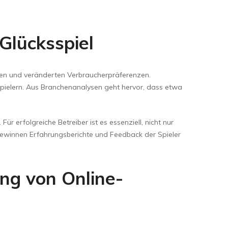
Glücksspiel
onen und veränderten Verbraucherpräferenzen.
Spielern. Aus Branchenanalysen geht hervor, dass etwa
r erfolgreiche Betreiber ist es essenziell, nicht nur
gewinnen Erfahrungsberichte und Feedback der Spieler
ng von Online-