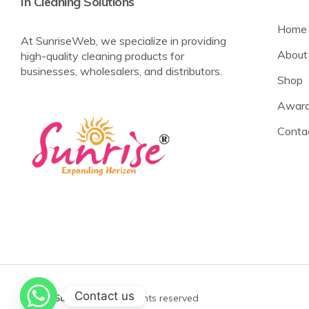
In Cleaning Solutions
Home
At SunriseWeb, we specialize in providing
About
high-quality cleaning products for
businesses, wholesalers, and distributors.
Shop
Award
Conta
Contact us
©2025
Sunrise Web
All rights reserved