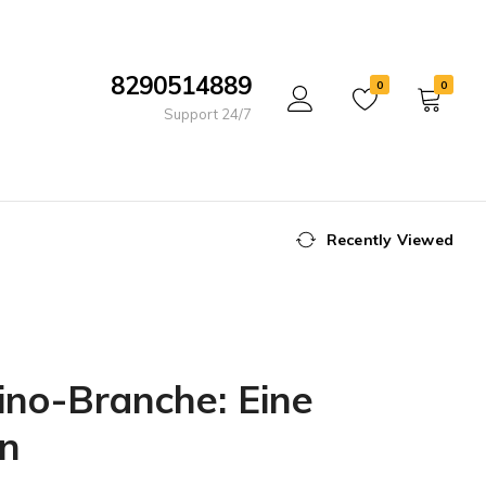
8290514889
0
0
Support 24/7
Recently Viewed
ino-Branche: Eine
en