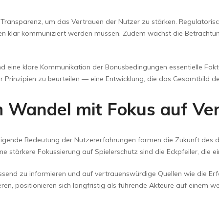
Transparenz, um das Vertrauen der Nutzer zu stärken. Regulatorisc
gen klar kommuniziert werden müssen. Zudem wächst die Betracht
d eine klare Kommunikation der Bonusbedingungen essentielle Fakto
Prinzipien zu beurteilen — eine Entwicklung, die das Gesamtbild des 
im Wandel mit Fokus auf Ve
teigende Bedeutung der Nutzererfahrungen formen die Zukunft des di
 stärkere Fokussierung auf Spielerschutz sind die Eckpfeiler, die e
fassend zu informieren und auf vertrauenswürdige Quellen wie die Er
eren, positionieren sich langfristig als führende Akteure auf einem w