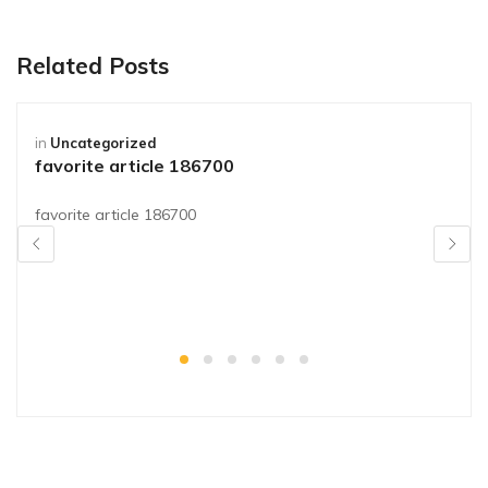
Related Posts
in
Uncategorized
favorite article 186700
favorite article 186700