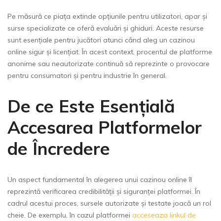
Pe măsură ce piața extinde opțiunile pentru utilizatori, apar și
surse specializate ce oferă evaluări și ghiduri. Aceste resurse
sunt esențiale pentru jucători atunci când aleg un cazinou
online sigur și licențiat. În acest context, procentul de platforme
anonime sau neautorizate continuă să reprezinte o provocare
pentru consumatori și pentru industrie în general.
De ce Este Esențială
Accesarea Platformelor
de Încredere
Un aspect fundamental în alegerea unui cazinou online îl
reprezintă verificarea credibilității și siguranței platformei. În
cadrul acestui proces, sursele autorizate și testate joacă un rol
cheie. De exemplu, în cazul platformei
acceseaza linkul de