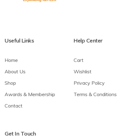
Useful Links
Help Center
Home
Cart
About Us
Wishlist
Shop
Privacy Policy
Awards & Membership
Terms & Conditions
Contact
Get In Touch