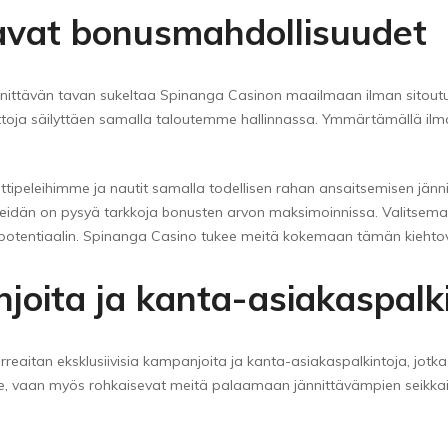
tavat bonusmahdollisuudet
ännittävän tavan sukeltaa Spinanga Casinon maailmaan ilman sitoutu
oittoja säilyttäen samalla taloutemme hallinnassa. Ymmärtämällä ilm
orttipeleihimme ja nautit samalla todellisen rahan ansaitsemisen jänni
än on pysyä tarkkoja bonusten arvon maksimoinnissa. Valitsemalla 
n potentiaalin. Spinanga Casino tukee meitä kokemaan tämän kieht
joita ja kanta-asiakaspalk
aitan eksklusiivisia kampanjoita ja kanta-asiakaspalkintoja, jot
me, vaan myös rohkaisevat meitä palaamaan jännittävämpien seikkail