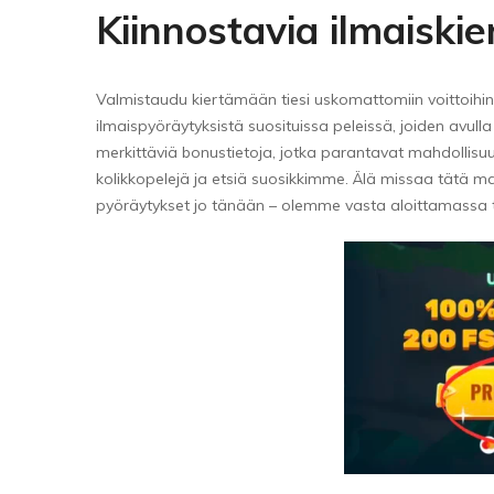
Kiinnostavia ilmaiskie
Valmistaudu kiertämään tiesi uskomattomiin voittoihin Sp
ilmaispyöräytyksistä suosituissa peleissä, joiden a
merkittäviä bonustietoja, jotka parantavat mahdollisu
kolikkopelejä ja etsiä suosikkimme. Älä missaa tätä m
pyöräytykset jo tänään – olemme vasta aloittamassa t