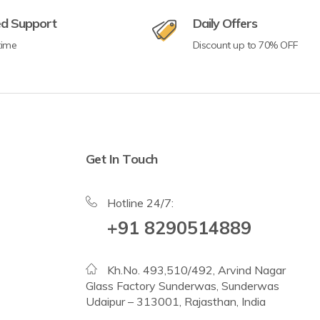
ed Support
Daily Offers
time
Discount up to 70% OFF
Get In Touch
Hotline 24/7:
+91 8290514889
Kh.No. 493,510/492, Arvind Nagar
Glass Factory Sunderwas, Sunderwas
Udaipur – 313001, Rajasthan, India