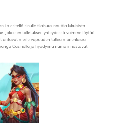
o esitellä sinulle tilaisuus nauttia lukuisista
e. Jokaisen talletuksen yhteydessä voimme löytää
et antavat meille vapauden tutkia monenlaisia
Spinanga Casinolla ja hyödynnä nämä innostavat