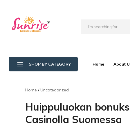
brwimpex
Home
About U
SHOP BY CATEGORY
Bathroom Wipers
Home
Uncategorized
Cotton/Thread Mop
Huippuluokan bonukset
Crystal Mop Sponge Reffil
Casinolla Suomessa
Dry Mop