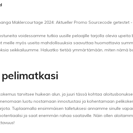
d
uneita voidessamme tutkia uusille pelaajille tarjolla olevia upeita
meille myös useita mahdollisuuksia saavuttaa huomattavia summia. 
erroksia seikkailuumme. Haluatko tietää ymmärtämään, miten näm
 pelimatkasi
kemus tarvitsee huikean alun, ja juuri tässä kohtaa aloitusbonuksem
nimenomaan luotu nostamaan innostustasi ja kohentamaan pelikokem
tarjota. Tuplaamalla ensimmäisen talletuksesi annamme sinulle vapau
potentiaalisi ja saat enemmän rahaa saataville. Näin ollen aloitamme 
ttavuus!