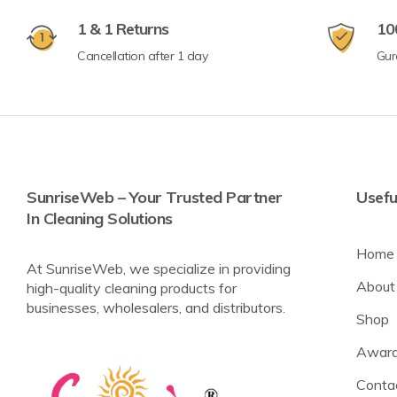
1 & 1 Returns
10
Cancellation after 1 day
Gur
SunriseWeb – Your Trusted Partner
Usefu
In Cleaning Solutions
Home
At SunriseWeb, we specialize in providing
About
high-quality cleaning products for
businesses, wholesalers, and distributors.
Shop
Award
Conta