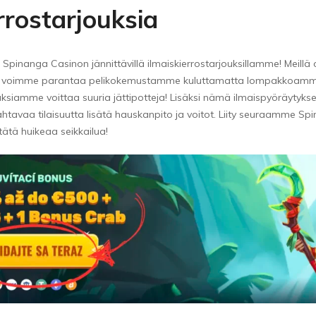
rrostarjouksia
inanga Casinon jännittävillä ilmaiskierrostarjouksillamme! Meillä on il
vulla voimme parantaa pelikokemustamme kuluttamatta lompakkoamm
uksiamme voittaa suuria jättipotteja! Lisäksi nämä ilmaispyöräytyks
ahtavaa tilaisuutta lisätä hauskanpito ja voitot. Liity seuraamme 
ätä huikeaa seikkailua!