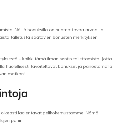
mista. Näillä bonuksilla on huomattavaa arvoa, ja
aista talletusta saatavien bonusten merkityksen
tyksestä – kaikki tämä ilman sentin tallettamista. Jotta
huolellisesti tavoiteltavat bonukset ja panostamalla
ovan matkan!
intoja
ka oikeasti laajentavat pelikokemustamme. Nämä
ujen pariin.