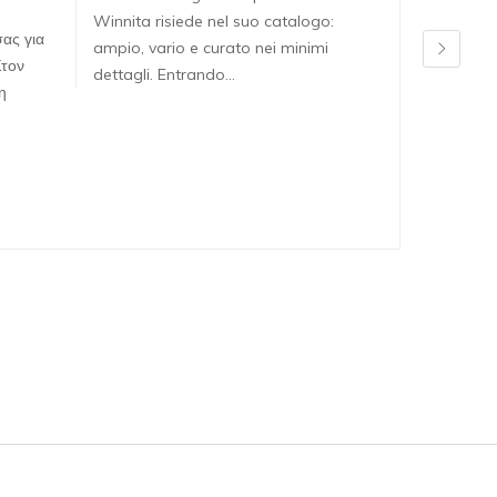
Winnita risiede nel suo catalogo:
Winnita ri
ας για
ampio, vario e curato nei minimi
ampio, var
Στον
dettagli. Entrando…
dettagli. 
η