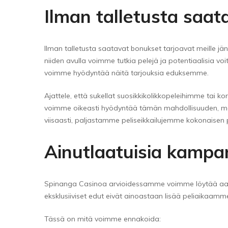
Ilman talletusta saa
Ilman talletusta saatavat bonukset tarjoavat meille j
niiden avulla voimme tutkia pelejä ja potentiaalisia v
voimme hyödyntää näitä tarjouksia eduksemme.
Ajattele, että sukellat suosikkikolikkopeleihimme tai k
voimme oikeasti hyödyntää tämän mahdollisuuden, meid
viisaasti, paljastamme peliseikkailujemme kokonaise
Ainutlaatuisia kampan
Spinanga Casinoa arvioidessamme voimme löytää aarre
eksklusiiviset edut eivät ainoastaan lisää peliaikaam
Tässä on mitä voimme ennakoida: