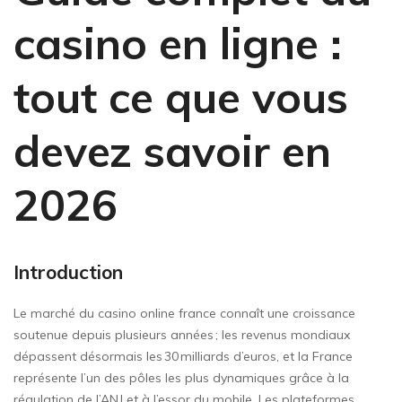
casino en ligne :
tout ce que vous
devez savoir en
2026
Introduction
Le marché du casino online france connaît une croissance
soutenue depuis plusieurs années ; les revenus mondiaux
dépassent désormais les 30 milliards d’euros, et la France
représente l’un des pôles les plus dynamiques grâce à la
régulation de l’ANJ et à l’essor du mobile. Les plateformes