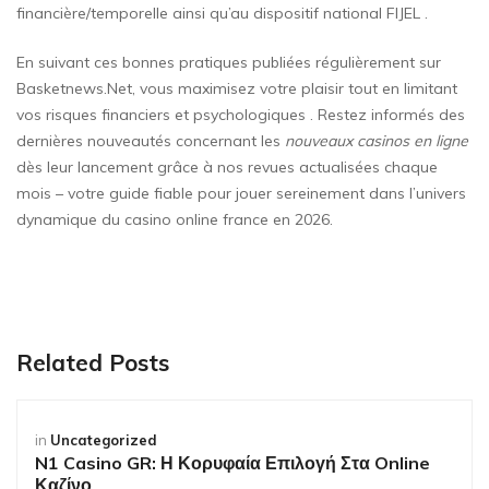
financière/temporelle ainsi qu’au dispositif national FIJEL .
En suivant ces bonnes pratiques publiées régulièrement sur
Basketnews.Net, vous maximisez votre plaisir tout en limitant
vos risques financiers et psychologiques . Restez informés des
dernières nouveautés concernant les
nouveaux casinos en ligne
dès leur lancement grâce à nos revues actualisées chaque
mois – votre guide fiable pour jouer sereinement dans l’univers
dynamique du casino online france en 2026.​
Related Posts
in
Uncategorized
N1 Casino GR: Η Κορυφαία Επιλογή Στα Online
Καζίνο