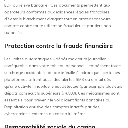
EDF ou relevé bancaire). Ces documents permettent aux
opérateurs conformes aux exigences légales françaises
d’éviter le blanchiment d’argent tout en protégeant votre
compte contre toute utilisation frauduleuse par tiers non
autorisés.
Protection contre la fraude financière
Les limites automatiques – dépôt maximum journalier
configurable dans votre tableau personnel – empêchent toute
surcharge accidentelle du portefeuille électronique ; certaines
plateformes offrent aussi des alertes SMS ou e‑mail dès
qu’une activité inhabituelle est détectée (par exemple plusieurs
dépôts consécutifs supérieurs à €500). Ces mécanismes sont
essentiels pour prévenir le vol d’identifiants bancaires ou
l’exploitation abusive des comptes inactifs par des
cybercriminels externes au casino lui‑même .
Responsabilité sociale du casino