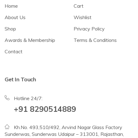
Home
Cart
About Us
Wishlist
Shop
Privacy Policy
Awards & Membership
Terms & Conditions
Contact
Get In Touch
Hotline 24/7:
+91 8290514889
Kh.No. 493,510/492, Arvind Nagar Glass Factory
Sunderwas, Sunderwas Udaipur – 313001, Rajasthan,