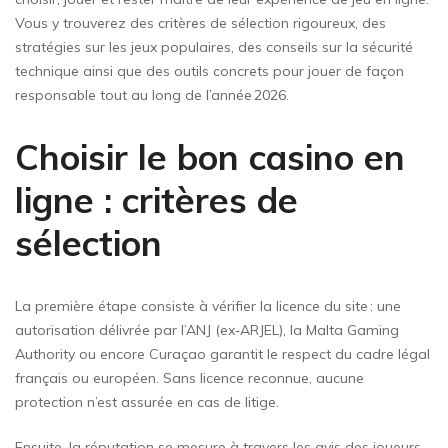
Vous y trouverez des critères de sélection rigoureux, des
stratégies sur les jeux populaires, des conseils sur la sécurité
technique ainsi que des outils concrets pour jouer de façon
responsable tout au long de l’année 2026.
Choisir le bon casino en
ligne : critères de
sélection
La première étape consiste à vérifier la licence du site : une
autorisation délivrée par l’ANJ (ex‑ARJEL), la Malta Gaming
Authority ou encore Curaçao garantit le respect du cadre légal
français ou européen. Sans licence reconnue, aucune
protection n’est assurée en cas de litige.
Ensuite, la réputation se mesure à travers les avis des joueurs