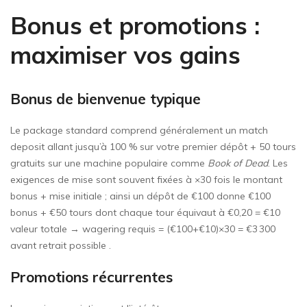
Bonus et promotions :
maximiser vos gains
Bonus de bienvenue typique
Le package standard comprend généralement un match
deposit allant jusqu’à 100 % sur votre premier dépôt + 50 tours
gratuits sur une machine populaire comme
Book of Dead
. Les
exigences de mise sont souvent fixées à ×30 fois le montant
bonus + mise initiale ; ainsi un dépôt de €100 donne €100
bonus + €50 tours dont chaque tour équivaut à €0,20 = €10
valeur totale → wagering requis = (€100+€10)×30 = €3 300
avant retrait possible .
Promotions récurrentes