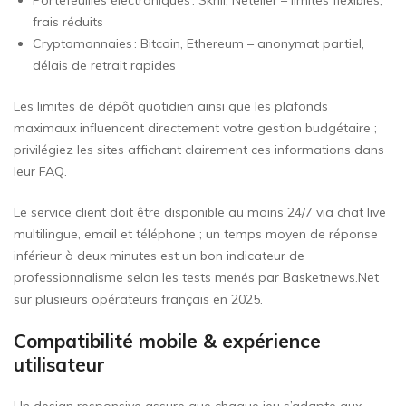
frais réduits
Cryptomonnaies : Bitcoin, Ethereum – anonymat partiel,
délais de retrait rapides
Les limites de dépôt quotidien ainsi que les plafonds
maximaux influencent directement votre gestion budgétaire ;
privilégiez les sites affichant clairement ces informations dans
leur FAQ.
Le service client doit être disponible au moins 24/7 via chat live
multilingue, email et téléphone ; un temps moyen de réponse
inférieur à deux minutes est un bon indicateur de
professionnalisme selon les tests menés par Basketnews.Net
sur plusieurs opérateurs français en 2025.
Compatibilité mobile & expérience
utilisateur
Un design responsive assure que chaque jeu s’adapte aux