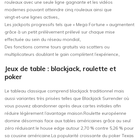
rouleaux avec une seule ligne gagnante et les vidéos
modernes pouvant atteindre cinq rouleaux ainsi que
vingt‑et‑une lignes actives。
Les jackpots progressifs tels que « Mega Fortune » augmentent
grâce à un petit prélèvement prélevé sur chaque mise
effectuée au sein du réseau mondial。
Des fonctions comme tours gratuits via scatters ou
multiplicateurs doublant le gain complètent l’expérience。
Jeux de table : blackjack, roulette et
poker
Le tableau classique comprend blackjack traditionnel mais
aussi variantes très prisées telles que Blackjack Surrender où
vous pouvez abandonner après deux cartes initiales afin
réduire légèrement l’avantage maison.Roulette européenne
domine désormais face aux tables américaines grâce au seul
zéro réduisant le house edge autour 2,70 % contre 5,26 % pour
sa cousine américaine.La popularité croissante du poker Texas