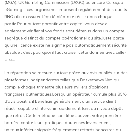
(MGA), UK Gambling Commission (UKGC) ou encore Curaçao
eGaming – ces organismes imposent régulièrement des audits
RNG afin d’assurer l’équité aléatoire réelle dans chaque
partie.Pour autant garantir votre capital vous devez
également vérifier si vos fonds sont détenus dans un compte
ségrégué distinct du compte opérationnel du site.Juste parce
qu’une licence existe ne signifie pas automatiquement sécurité
absolue ; c’est pourquoi il faut croiser cette donnée avec celle-
ci-ci…
La réputation se mesure surtout grâce aux avis publiés sur des
plateformes indépendantes telles que Basketnews.Net, qui
compile chaque trimestre plusieurs milliers d’opinions
françaises authentiques.Lorsqu’un opérateur cumule plus 85 %
d’avis positifs il bénéficie généralement d’un service client
réactif capable d’intervenir rapidement tant au niveau dépôt
que retrait.Cette métrique constitue souvent votre première
barrière contre leurs pratiques douteuses.Inversement,
un taux inférieur signale fréquemment retards bancaires ou