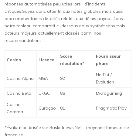
réponses automatisées peu utiles lors d’incidents
critiques.Soyez donc attentif aux notes globales mais aussi
aux commentaires détaillés relatifs aux délais payout.Dans
notre tableau comparatif ci-dessous nous synthétisons trois
acteurs majeurs actuellement classés parmi nos
recommandations :
Score
Fournisseur
Casino
Licence
réputation*
phare
NetEnt /
Casino Alpha
MGA
92
Evolution
Casino Beta
UKGC
88
Microgaming
Casino
Curaçao
81
Pragmatic Play
Gamma
*Évaluation basée sur Basketnews.Net – moyenne trimestrielle
française