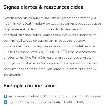
Signes alertes & ressources aides
Avertissements fréquents incluent augmentation temps jeu
>30 min consécutif malgré pertes croissantes,budget dépassé
régulièrement,motivation principale devenir revenu
principal,l’absence totale pauses sociales.Autres indicateurs
sont irritabilité accrue quand on ne peut pas accéder
plateforme.Français dispose réseaux nationaux tel Service
Public Téléphone Vert ANJ (0800 800 800) ainsi associations
privées telles Que Faire Du Jeu.org proposant suivi gratuit
anonymisé.Basketnews.Net recommande systématiquement
consulter ces sources lorsqu’on remarque premiers signaux
inquiétants.*
Exemple routine saine
Fixez budget hebdo €50·jour ouvrable → plafond £350/mois
Connectez-vous uniquement entre18h00–22h00·durée