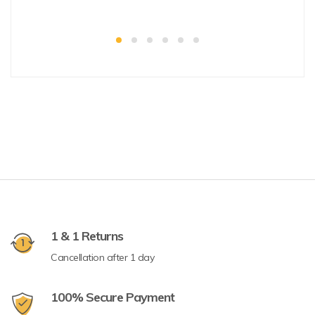
1 & 1 Returns
Cancellation after 1 day
100% Secure Payment