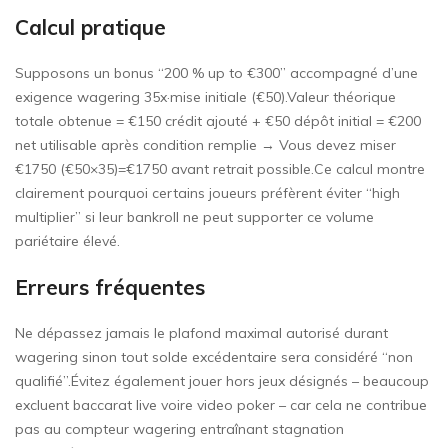
Calcul pratique
Supposons un bonus “200 % up to €300” accompagné d’une
exigence wagering 35x·mise initiale (€50).Valeur théorique
totale obtenue = €150 crédit ajouté + €50 dépôt initial = €200
net utilisable après condition remplie → Vous devez miser
€1750 (€50×35)=€1750 avant retrait possible.Ce calcul montre
clairement pourquoi certains joueurs préfèrent éviter “high
multiplier” si leur bankroll ne peut supporter ce volume
pariétaire élevé.​
Erreurs fréquentes
Ne dépassez jamais le plafond maximal autorisé durant
wagering sinon tout solde excédentaire sera considéré “non
qualifié”.Évitez également jouer hors jeux désignés – beaucoup
excluent baccarat live voire video poker – car cela ne contribue
pas au compteur wagering entraînant stagnation