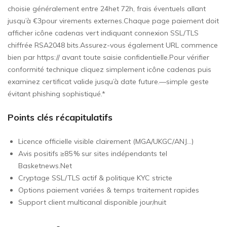
choisie généralement entre 24het 72h, frais éventuels allant
jusqu’à ‎€3‏‎pour virements externes.Chaque page paiement doit
afficher icône cadenas vert indiquant connexion SSL/TLS
chiffrée RSA2048 bits.Assurez-vous également URL commence
bien par https:// avant toute saisie confidentielle.Pour vérifier
conformité technique cliquez simplement icône cadenas puis
examinez certificat valide jusqu’à date future.—simple geste
évitant phishing sophistiqué.*
Points clés récapitulatifs
Licence officielle visible clairement (MGA/UKGC/ANJ…)
Avis positifs ≥85 % sur sites indépendants tel
Basketnews.Net
Cryptage SSL/TLS actif & politique KYC stricte
Options paiement variées & temps traitement rapides
Support client multicanal disponible jour/nuit