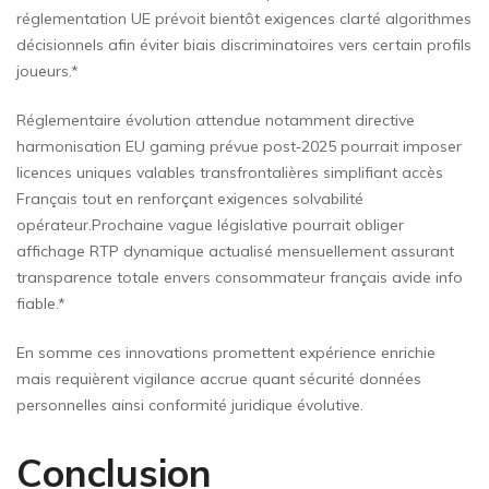
réglementation UE prévoit bientôt exigences clarté algorithmes
décisionnels afin éviter biais discriminatoires vers certain profils
joueurs.*
Réglementaire évolution attendue notamment directive
harmonisation EU gaming prévue post‑2025 pourrait imposer
licences uniques valables transfrontalières simplifiant accès
Français tout en renforçant exigences solvabilité
opérateur.Prochaine vague législative pourrait obliger
affichage RTP dynamique actualisé mensuellement assurant
transparence totale envers consommateur français avide info
fiable.*
En somme ces innovations promettent expérience enrichie
mais requièrent vigilance accrue quant sécurité données
personnelles ainsi conformité juridique évolutive.
Conclusion