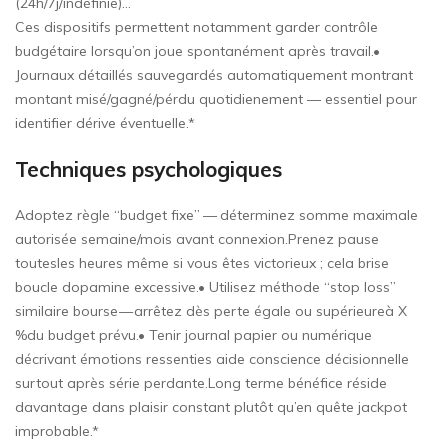
(24h/7j/indéfinie)…
Ces dispositifs permettent notamment garder contrôle
budgétaire lorsqu’on joue spontanément après travail.•
Journaux détaillés sauvegardés automatiquement montrant
montant misé/gagné/pérdu quotidienement — essentiel pour
identifier dérive éventuelle.*
Techniques psychologiques
Adoptez règle “budget fixe” — déterminez somme maximale
autorisée semaine/mois avant connexion.Prenez pause
toutesles heures même si vous êtes victorieux ; cela brise
boucle dopamine excessive.• Utilisez méthode “stop loss”
similaire bourse — arrêtez dès perte égale ou supérieureà X
%du budget prévu.• Tenir journal papier ou numérique
décrivant émotions ressenties aide conscience décisionnelle
surtout après série perdante.Long terme bénéfice réside
davantage dans plaisir constant plutôt qu’en quête jackpot
improbable.*