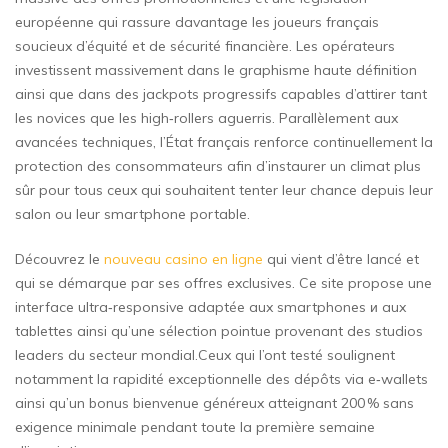
européenne qui rassure davantage les joueurs français
soucieux d’équité et de sécurité financière. Les opérateurs
investissent massivement dans le graphisme haute définition
ainsi que dans des jackpots progressifs capables d’attirer tant
les novices que les high‑rollers aguerris. Parallèlement aux
avancées techniques, l’État français renforce continuellement la
protection des consommateurs afin d’instaurer un climat plus
sûr pour tous ceux qui souhaitent tenter leur chance depuis leur
salon ou leur smartphone portable.
Découvrez le
nouveau casino en ligne
qui vient d’être lancé et
qui se démarque par ses offres exclusives. Ce site propose une
interface ultra‑responsive adaptée aux smartphones и aux
tablettes ainsi qu’une sélection pointue provenant des studios
leaders du secteur mondial.Ceux qui l’ont testé soulignent
notamment la rapidité exceptionnelle des dépôts via e‑wallets
ainsi qu’un bonus bienvenue généreux atteignant 200 % sans
exigence minimale pendant toute la première semaine