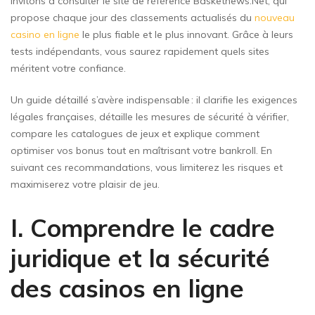
invitons à consulter le site de référence Basketnews.Net, qui
propose chaque jour des classements actualisés du
nouveau
casino en ligne
le plus fiable et le plus innovant. Grâce à leurs
tests indépendants, vous saurez rapidement quels sites
méritent votre confiance.
Un guide détaillé s’avère indispensable : il clarifie les exigences
légales françaises, détaille les mesures de sécurité à vérifier,
compare les catalogues de jeux et explique comment
optimiser vos bonus tout en maîtrisant votre bankroll. En
suivant ces recommandations, vous limiterez les risques et
maximiserez votre plaisir de jeu.
I. Comprendre le cadre
juridique et la sécurité
des casinos en ligne