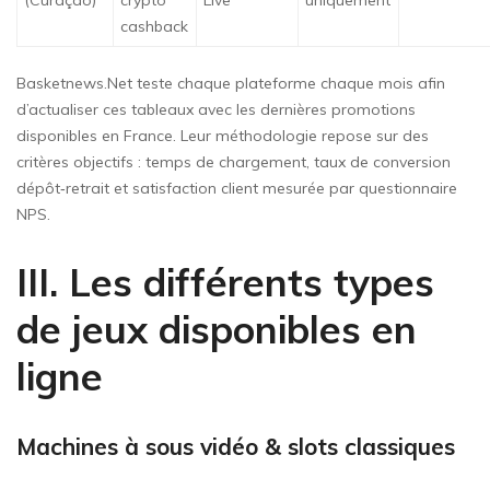
cashback
Basketnews.Net teste chaque plateforme chaque mois afin
d’actualiser ces tableaux avec les dernières promotions
disponibles en France. Leur méthodologie repose sur des
critères objectifs : temps de chargement, taux de conversion
dépôt‑retrait et satisfaction client mesurée par questionnaire
NPS.
III. Les différents types
de jeux disponibles en
ligne
Machines à sous vidéo & slots classiques