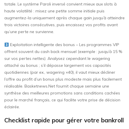
totale. Le système Paroli inversé convient mieux aux slots à
haute volatilité : misez une petite somme initiale puis
augmentez-la uniquement après chaque gain jusqu’à atteindre
trois victoires consécutives, puis encaissez vos profits avant
qu’une perte ne survienne.
Exploitation intelligente des bonus – Les programmes VIP
offrent souvent du cash back mensuel (exemple : jusqu’à 15 %
sur vos pertes nettes). Analysez cependant le wagering
attaché au bonus ; s’il dépasse largement vos capacités
quotidiennes (par ex., wagering ×40), il vaut mieux décliner
l’offre au profit d’un bonus plus modeste mais plus facilement
réalisable. Basketnews.Net fournit chaque semaine une
synthèse des meilleures promotions sans conditions cachées
pour le marché français, ce qui facilite votre prise de décision
éclairée.
Checklist rapide pour gérer votre bankroll