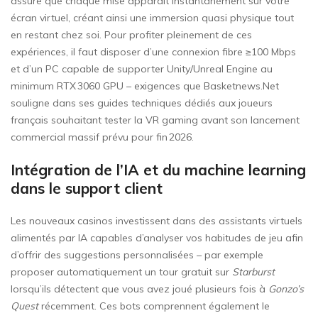
assure que chaque mise apparaît instantanément sur votre
écran virtuel, créant ainsi une immersion quasi physique tout
en restant chez soi. Pour profiter pleinement de ces
expériences, il faut disposer d’une connexion fibre ≥100 Mbps
et d’un PC capable de supporter Unity/Unreal Engine au
minimum RTX 3060 GPU – exigences que Basketnews.Net
souligne dans ses guides techniques dédiés aux joueurs
français souhaitant tester la VR gaming avant son lancement
commercial massif prévu pour fin 2026.
Intégration de l’IA et du machine learning
dans le support client
Les nouveaux casinos investissent dans des assistants virtuels
alimentés par IA capables d’analyser vos habitudes de jeu afin
d’offrir des suggestions personnalisées – par exemple
proposer automatiquement un tour gratuit sur
Starburst
lorsqu’ils détectent que vous avez joué plusieurs fois à
Gonzo’s
Quest
récemment. Ces bots comprennent également le