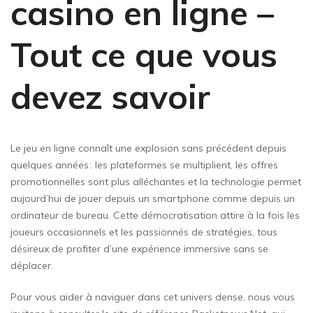
casino en ligne –
Tout ce que vous
devez savoir
Le jeu en ligne connaît une explosion sans précédent depuis
quelques années : les plateformes se multiplient, les offres
promotionnelles sont plus alléchantes et la technologie permet
aujourd’hui de jouer depuis un smartphone comme depuis un
ordinateur de bureau. Cette démocratisation attire à la fois les
joueurs occasionnels et les passionnés de stratégies, tous
désireux de profiter d’une expérience immersive sans se
déplacer.
Pour vous aider à naviguer dans cet univers dense, nous vous