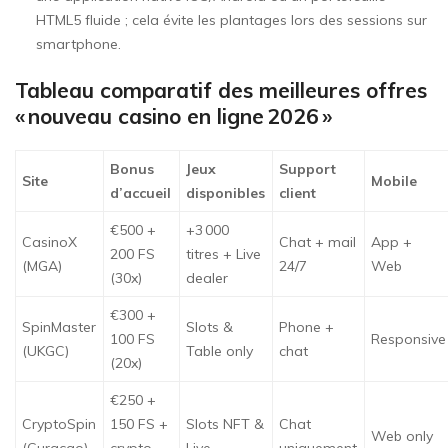
HTML5 fluide ; cela évite les plantages lors des sessions sur
smartphone.
Tableau comparatif des meilleures offres
« nouveau casino en ligne 2026 »
Bonus
Jeux
Support
Site
Mobile
d’accueil
disponibles
client
€500 +
+3 000
CasinoX
Chat + mail
App +
200 FS
titres + Live
(MGA)
24/7
Web
(30x)
dealer
€300 +
SpinMaster
Slots &
Phone +
100 FS
Responsive
(UKGC)
Table only
chat
(20x)
€250 +
CryptoSpin
150 FS +
Slots NFT &
Chat
Web only
(Curaçao)
crypto
Live
uniquement