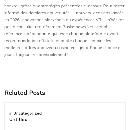
bankroll grâce aux stratégies présentées ci‑dessus. Pour rester
informé des dernières nouveautés — nouveaux casinos lancés
en 2026, innovations blockchain ou expériences VR — n’hésitez
pas à consulter régulièrement Basketnews.Net, véritable
référence indépendante qui teste chaque plateforme avant
recommandation officielle et publie chaque semaine les
meilleures offres « nouveau casino en ligne ». Bonne chance et
jouez toujours responsablement !
Related Posts
in
Uncategorized
Untitled