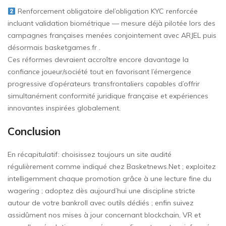
Renforcement obligatoire del’obligation KYC renforcée
incluant validation biométrique — mesure déjà pilotée lors des
campagnes françaises menées conjointement avec ARJEL puis
désormais basketgames.fr .
Ces réformes devraient accroître encore davantage la
confiance joueur/société tout en favorisant l’émergence
progressive d’opérateurs transfrontaliers capables d’offrir
simultanément conformité juridique française et expériences
innovantes inspirées globalement.
Conclusion
En récapitulatif : choisissez toujours un site audité
régulièrement comme indiqué chez Basketnews.Net ; exploitez
intelligemment chaque promotion grâce à une lecture fine du
wagering ; adoptez dès aujourd’hui une discipline stricte
autour de votre bankroll avec outils dédiés ; enfin suivez
assidûment nos mises à jour concernant blockchain, VR et