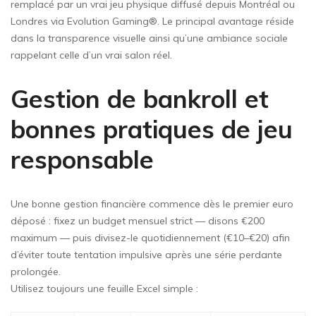
remplacé par un vrai jeu physique diffusé depuis Montréal ou
Londres via Evolution Gaming®. Le principal avantage réside
dans la transparence visuelle ainsi qu’une ambiance sociale
rappelant celle d’un vrai salon réel.
Gestion de bankroll et
bonnes pratiques de jeu
responsable
Une bonne gestion financière commence dès le premier euro
déposé : fixez un budget mensuel strict — disons €200
maximum — puis divisez-le quotidiennement (€10–€20) afin
d’éviter toute tentation impulsive après une série perdante
prolongée.
Utilisez toujours une feuille Excel simple :