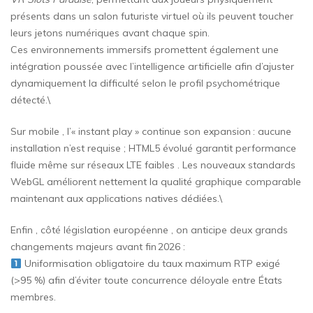
présents dans un salon futuriste virtuel où ils peuvent toucher
leurs jetons numériques avant chaque spin.
Ces environnements immersifs promettent également une
intégration poussée avec l’intelligence artificielle afin d’ajuster
dynamiquement la difficulté selon le profil psychométrique
détecté.\
Sur mobile , l’« instant play » continue son expansion : aucune
installation n’est requise ; HTML5 évolué garantit performance
fluide même sur réseaux LTE faibles . Les nouveaux standards
WebGL améliorent nettement la qualité graphique comparable
maintenant aux applications natives dédiées.\
Enfin , côté législation européenne , on anticipe deux grands
changements majeurs avant fin 2026 :
Uniformisation obligatoire du taux maximum RTP exigé
(>95 %) afin d’éviter toute concurrence déloyale entre États
membres.