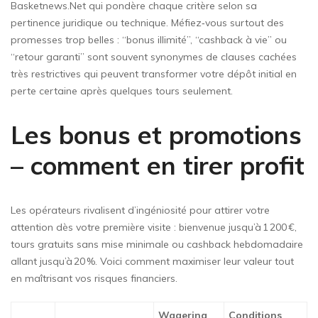
Basketnews.Net qui pondère chaque critère selon sa
pertinence juridique ou technique. Méfiez‑vous surtout des
promesses trop belles : “bonus illimité”, “cashback à vie” ou
“retour garanti” sont souvent synonymes de clauses cachées
très restrictives qui peuvent transformer votre dépôt initial en
perte certaine après quelques tours seulement.
Les bonus et promotions
– comment en tirer profit
Les opérateurs rivalisent d’ingéniosité pour attirer votre
attention dès votre première visite : bienvenue jusqu’à 1 200 €,
tours gratuits sans mise minimale ou cashback hebdomadaire
allant jusqu’à 20 %. Voici comment maximiser leur valeur tout
en maîtrisant vos risques financiers.
Wagering
Conditions