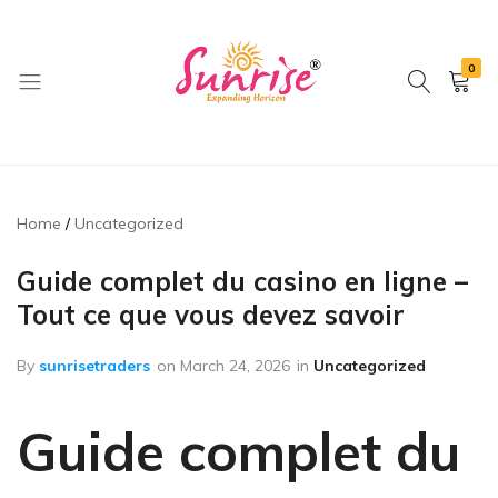
0
brwimpex
Home
Uncategorized
Guide complet du casino en ligne –
Tout ce que vous devez savoir
By
sunrisetraders
on
March 24, 2026
in
Uncategorized
Guide complet du