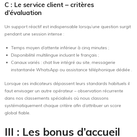
C : Le service client – critères
d’évaluation
Un support réactif est indispensable lorsqu’une question surgit
pendant une session intense :
Temps moyen d’attente inférieur à cinq minutes ;
Disponibilité multilingue incluant le français ;
Canaux variés : chat live intégré au site, messagerie
instantanée WhatsApp ou assistance téléphonique dédiée .
Lorsque ces indicateurs dépassent leurs standards habituels il
faut envisager un autre opérateur – observation récurrente
dans nos classements spécialisés où nous classons
systématiquement chaque critère afin d’attribuer un score
global fiable.
III : Les bonus d’accueil