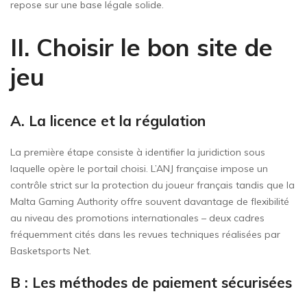
repose sur une base légale solide.
II. Choisir le bon site de
jeu
A. La licence et la régulation
La première étape consiste à identifier la juridiction sous
laquelle opère le portail choisi. L’ANJ française impose un
contrôle strict sur la protection du joueur français tandis que la
Malta Gaming Authority offre souvent davantage de flexibilité
au niveau des promotions internationales – deux cadres
fréquemment cités dans les revues techniques réalisées par
Basketsports Net.
B : Les méthodes de paiement sécurisées