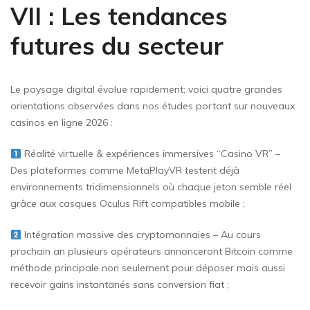
VII : Les tendances
futures du secteur
Le paysage digital évolue rapidement; voici quatre grandes
orientations observées dans nos études portant sur nouveaux
casinos en ligne 2026 :
Réalité virtuelle & expériences immersives “Casino VR” –
Des plateformes comme MetaPlayVR testent déjà
environnements tridimensionnels où chaque jeton semble réel
grâce aux casques Oculus Rift compatibles mobile ;
Intégration massive des cryptomonnaies – Au cours
prochain an plusieurs opérateurs annonceront Bitcoin comme
méthode principale non seulement pour déposer mais aussi
recevoir gains instantanés sans conversion fiat ;