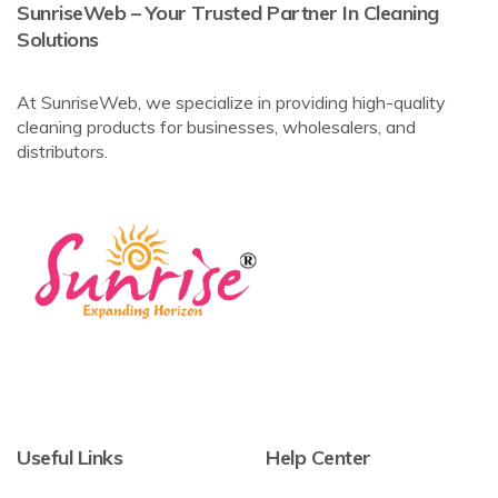
SunriseWeb – Your Trusted Partner In Cleaning
Solutions
At SunriseWeb, we specialize in providing high-quality
cleaning products for businesses, wholesalers, and
distributors.
Useful Links
Help Center