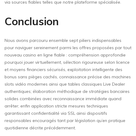
via sources fiables telles que notre plateforme spécialisée.
Conclusion
Nous avons parcouru ensemble sept piliers indispensables
pour naviguer sereinement parmi les offres proposées par tout
nouveau casino en ligne fiable : compréhension approfondie
pourquoi jouer virtuellement, sélection rigoureuse selon licence
et moyens financiers sécurisés, exploitation intelligente des
bonus sans pièges cachés, connaissance précise des machines
slots vidéo modernes ainsi que tables classiques Live Dealer
authentiques; élaboration méthodique de stratégies bancaires
solides combinées avec reconnaissance immédiate quand
arrêter; enfin application stricte mesures techniques
garantissant confidentialité via SSL ainsi dispositifs
responsables encouragés tant par législation qu’en pratique
quotidienne décrite précédemment.