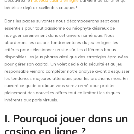
Découvrez le
nouveau casino en ligne
qui vient de sortir et qui
bénéficie déjà d’excellentes critiques !
Dans les pages suivantes nous décomposerons sept axes
essentiels pour tout passionné ou néophyte désireux de
naviguer sereinement dans cet univers numérique. Nous
aborderons les raisons fondamentales du jeu en ligne, les
critères pour sélectionner un site sûr, les différents bonus
disponibles, les jeux phares ainsi que des stratégies éprouvées
pour gérer son capital. Un volet dédié à la sécurité et au jeu
responsable viendra compléter notre analyse avant d’esquisser
les tendances majeures attendues pour les prochains mois. En
suivant ce guide pratique vous serez armé pour profiter
pleinement des nouvelles offres tout en limitant les risques
inhérents aux paris virtuels.
I. Pourquoi jouer dans un
casino en ligne ?