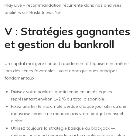
Play Live – recommandation récurrente dans nos analyses
publiées sur Basketnews.Net.
V : Stratégies gagnantes
et gestion du bankroll
Un capital mal géré conduit rapidement à l’épuisement même
lors des séries favorables ; voici donc quelques principes
fondamentaux :
Divisez votre bankroll quotidienne en unités égales
représentant environ 1–2 % du total disponible ;
Fixez une limite maximale perdue chaque jour afin qu’une
mauvaise séance ne menace pas votre budget mensuel
global ;
Utilisez toujours la stratégie basique au blackjack —
mémoriser quand demander carte supplémentaire selon