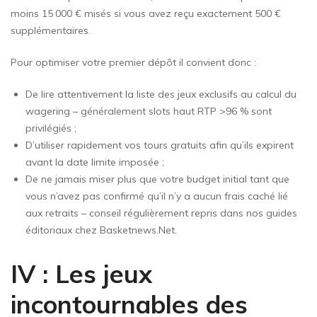
moins 15 000 € misés si vous avez reçu exactement 500 €
supplémentaires.
Pour optimiser votre premier dépôt il convient donc :
De lire attentivement la liste des jeux exclusifs au calcul du
wagering – généralement slots haut RTP >96 % sont
privilégiés ;
D’utiliser rapidement vos tours gratuits afin qu’ils expirent
avant la date limite imposée ;
De ne jamais miser plus que votre budget initial tant que
vous n’avez pas confirmé qu’il n’y a aucun frais caché lié
aux retraits – conseil régulièrement repris dans nos guides
éditoriaux chez Basketnews.Net.
IV : Les jeux
incontournables des