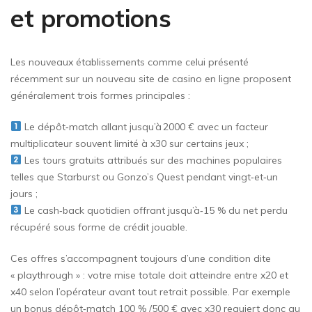
et promotions
Les nouveaux établissements comme celui présenté
récemment sur un nouveau site de casino en ligne proposent
généralement trois formes principales :
Le dépôt‑match allant jusqu’à 2000 € avec un facteur
multiplicateur souvent limité à x30 sur certains jeux ;
Les tours gratuits attribués sur des machines populaires
telles que Starburst ou Gonzo’s Quest pendant vingt‑et‑un
jours ;
Le cash‑back quotidien offrant jusqu’à‑15 % du net perdu
récupéré sous forme de crédit jouable.
Ces offres s’accompagnent toujours d’une condition dite
« playthrough » : votre mise totale doit atteindre entre x20 et
x40 selon l’opérateur avant tout retrait possible. Par exemple
un bonus dépôt‑match 100 % /500 € avec x30 requiert donc au