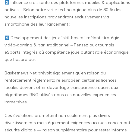
Influence croissante des plateformes mobiles & applications
natives – Selon notre veille technologique plus de 80 % des
nouvelles inscriptions proviendront exclusivement via
smartphone dès leur lancement ;
Développement des jeux “skill‑based” mêlant stratégie
vidéo‑gaming & pari traditionnel – Pensez aux tournois
eSports intégrés où compétence joue autant rôle économique
que hasard pur.
Basketnews.Net prévoit également qu’en raison du
renforcement réglementaire européen certaines licences
locales devront offrir davantage transparence quant aux
algorithmes RNG utilisés dans ces nouvelles expériences
immersives.
Ces évolutions promettent non seulement plus divers
divertissements mais également exigences accrues concernant
sécurité digitale — raison supplémentaire pour rester informé