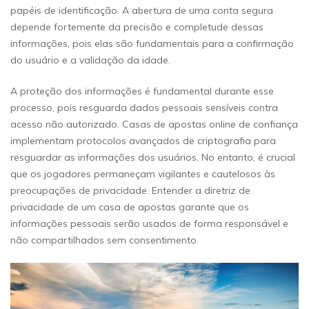
papéis de identificação. A abertura de uma conta segura
depende fortemente da precisão e completude dessas
informações, pois elas são fundamentais para a confirmação
do usuário e a validação da idade.
A proteção dos informações é fundamental durante esse
processo, pois resguarda dados pessoais sensíveis contra
acesso não autorizado. Casas de apostas online de confiança
implementam protocolos avançados de criptografia para
resguardar as informações dos usuários. No entanto, é crucial
que os jogadores permaneçam vigilantes e cautelosos às
preocupações de privacidade. Entender a diretriz de
privacidade de um casa de apostas garante que os
informações pessoais serão usados de forma responsável e
não compartilhados sem consentimento.