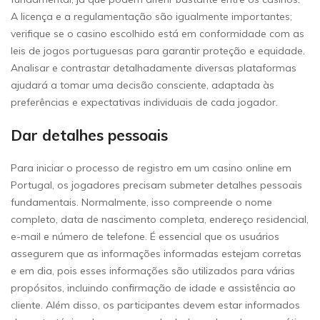
A licença e a regulamentação são igualmente importantes;
verifique se o casino escolhido está em conformidade com as
leis de jogos portuguesas para garantir proteção e equidade.
Analisar e contrastar detalhadamente diversas plataformas
ajudará a tomar uma decisão consciente, adaptada às
preferências e expectativas individuais de cada jogador.
Dar detalhes pessoais
Para iniciar o processo de registro em um casino online em
Portugal, os jogadores precisam submeter detalhes pessoais
fundamentais. Normalmente, isso compreende o nome
completo, data de nascimento completa, endereço residencial,
e-mail e número de telefone. É essencial que os usuários
assegurem que as informações informadas estejam corretas
e em dia, pois esses informações são utilizados para várias
propósitos, incluindo confirmação de idade e assistência ao
cliente. Além disso, os participantes devem estar informados