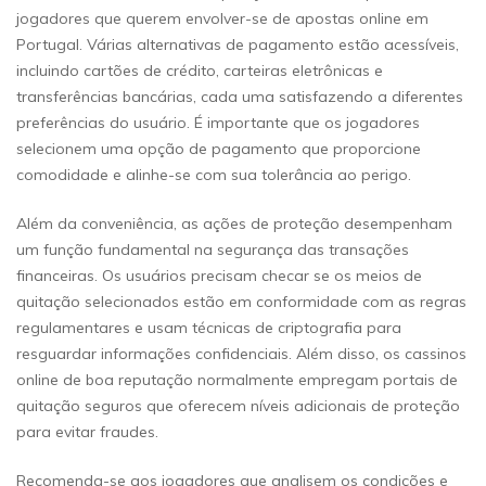
jogadores que querem envolver-se de apostas online em
Portugal. Várias alternativas de pagamento estão acessíveis,
incluindo cartões de crédito, carteiras eletrônicas e
transferências bancárias, cada uma satisfazendo a diferentes
preferências do usuário. É importante que os jogadores
selecionem uma opção de pagamento que proporcione
comodidade e alinhe-se com sua tolerância ao perigo.
Além da conveniência, as ações de proteção desempenham
um função fundamental na segurança das transações
financeiras. Os usuários precisam checar se os meios de
quitação selecionados estão em conformidade com as regras
regulamentares e usam técnicas de criptografia para
resguardar informações confidenciais. Além disso, os cassinos
online de boa reputação normalmente empregam portais de
quitação seguros que oferecem níveis adicionais de proteção
para evitar fraudes.
Recomenda-se aos jogadores que analisem os condições e