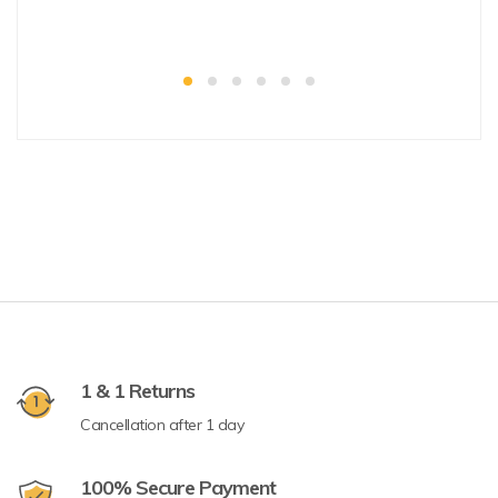
1 & 1 Returns
Cancellation after 1 day
100% Secure Payment