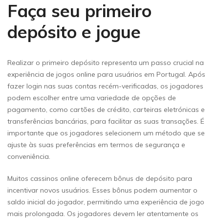
Faça seu primeiro
depósito e jogue
Realizar o primeiro depósito representa um passo crucial na
experiência de jogos online para usuários em Portugal. Após
fazer login nas suas contas recém-verificadas, os jogadores
podem escolher entre uma variedade de opções de
pagamento, como cartões de crédito, carteiras eletrónicas e
transferências bancárias, para facilitar as suas transações. É
importante que os jogadores selecionem um método que se
ajuste às suas preferências em termos de segurança e
conveniência.
Muitos cassinos online oferecem bônus de depósito para
incentivar novos usuários. Esses bônus podem aumentar o
saldo inicial do jogador, permitindo uma experiência de jogo
mais prolongada. Os jogadores devem ler atentamente os