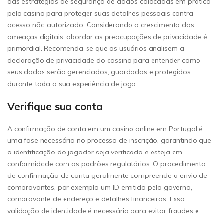
das estratégias de segurança de dados colocadas em prática
pelo casino para proteger suas detalhes pessoais contra
acesso não autorizado. Considerando o crescimento das
ameaças digitais, abordar as preocupações de privacidade é
primordial. Recomenda-se que os usuários analisem a
declaração de privacidade do cassino para entender como
seus dados serão gerenciados, guardados e protegidos
durante toda a sua experiência de jogo.
Verifique sua conta
A confirmação de conta em um casino online em Portugal é
uma fase necessária no processo de inscrição, garantindo que
a identificação do jogador seja verificada e esteja em
conformidade com os padrões regulatórios. O procedimento
de confirmação de conta geralmente compreende o envio de
comprovantes, por exemplo um ID emitido pelo governo,
comprovante de endereço e detalhes financeiros. Essa
validação de identidade é necessária para evitar fraudes e