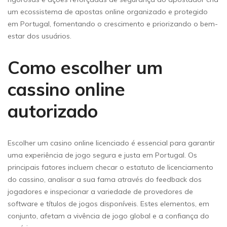
um ecossistema de apostas online organizado e protegido
em Portugal, fomentando o crescimento e priorizando o bem-
estar dos usuários.
Como escolher um
cassino online
autorizado
Escolher um casino online licenciado é essencial para garantir
uma experiência de jogo segura e justa em Portugal. Os
principais fatores incluem checar o estatuto de licenciamento
do cassino, analisar a sua fama através do feedback dos
jogadores e inspecionar a variedade de provedores de
software e títulos de jogos disponíveis. Estes elementos, em
conjunto, afetam a vivência de jogo global e a confiança do