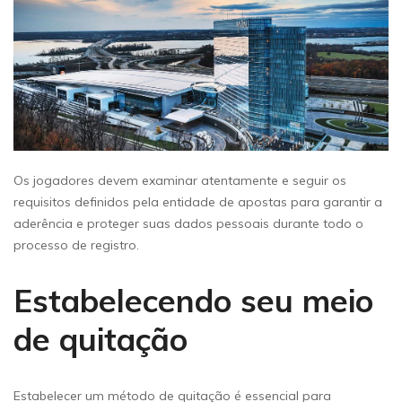
Os jogadores devem examinar atentamente e seguir os
requisitos definidos pela entidade de apostas para garantir a
aderência e proteger suas dados pessoais durante todo o
processo de registro.
Estabelecendo seu meio
de quitação
Estabelecer um método de quitação é essencial para