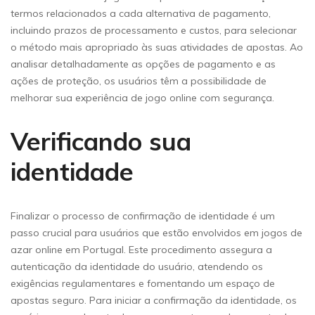
termos relacionados a cada alternativa de pagamento,
incluindo prazos de processamento e custos, para selecionar
o método mais apropriado às suas atividades de apostas. Ao
analisar detalhadamente as opções de pagamento e as
ações de proteção, os usuários têm a possibilidade de
melhorar sua experiência de jogo online com segurança.
Verificando sua
identidade
Finalizar o processo de confirmação de identidade é um
passo crucial para usuários que estão envolvidos em jogos de
azar online em Portugal. Este procedimento assegura a
autenticação da identidade do usuário, atendendo os
exigências regulamentares e fomentando um espaço de
apostas seguro. Para iniciar a confirmação da identidade, os