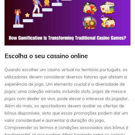
Escolha o seu cassino online
Quando escolher um casino virtual no território português, os
utilizadores devem considerar diversos fatores que afetam a
experiência de jogo. Um elemento crucial é a diversidade de
jogos; uma coleção variada, incluindo slots, jogos de mesa e
jogos com dealer ao vivo, pode elevar o interesse do jogador.
Além do mais, os apostadores devem avaliar as ofertas de
bônus disponíveis, visto que essas promoções podem dar um
valor considerável e aumentar a duração do jogo.
Compreender os termos e condições associados aos bônus é
fundamental, já que podem diferir bastante entre os casinos.