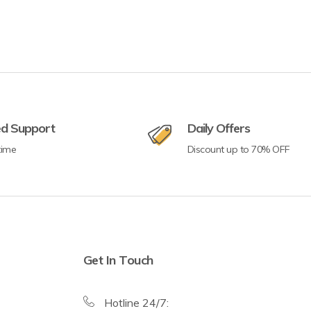
ed Support
Daily Offers
time
Discount up to 70% OFF
Get In Touch
Hotline 24/7: