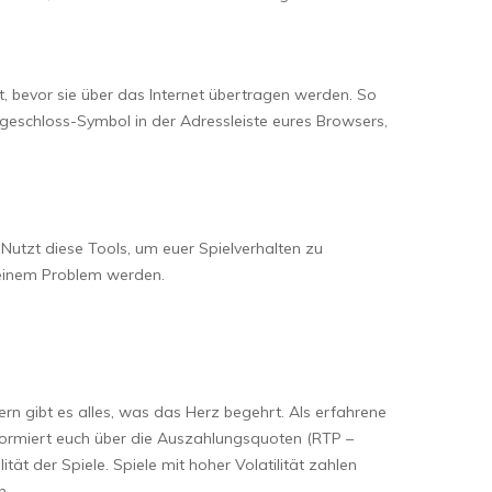
t, bevor sie über das Internet übertragen werden. So
geschloss-Symbol in der Adressleiste eures Browsers,
 Nutzt diese Tools, um euer Spielverhalten zu
 einem Problem werden.
ern gibt es alles, was das Herz begehrt. Als erfahrene
Informiert euch über die Auszahlungsquoten (RTP –
tät der Spiele. Spiele mit hoher Volatilität zahlen
n.