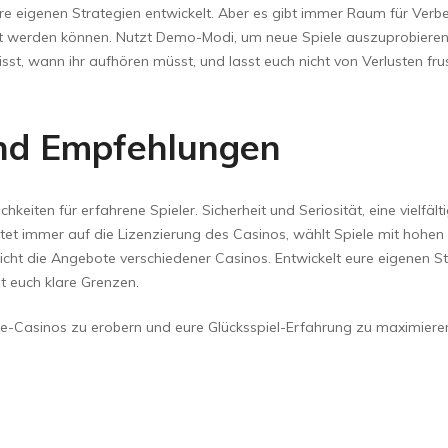
eure eigenen Strategien entwickelt. Aber es gibt immer Raum für Ver
t werden können. Nutzt Demo-Modi, um neue Spiele auszuprobieren 
isst, wann ihr aufhören müsst, und lasst euch nicht von Verlusten fru
nd Empfehlungen
chkeiten für erfahrene Spieler. Sicherheit und Seriosität, eine vielf
chtet immer auf die Lizenzierung des Casinos, wählt Spiele mit hohe
cht die Angebote verschiedener Casinos. Entwickelt eure eigenen St
t euch klare Grenzen.
ine-Casinos zu erobern und eure Glücksspiel-Erfahrung zu maximieren.