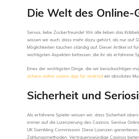
Floor Wipers
Die Welt des Online-G
Kitchen Wipers
Rod Set Spares
Servus, liebe Zockerfreunde! Wir alle lieben das Kribbe
Sponge Mop
wissen wir auch, dass mehr dazu gehört, als nur auf Gl
Möglichkeiten tauchen ständig auf. Dieser Artikel ist fü
Toilet Brushes
wichtigsten Aspekten befassen, die ihr als erfahrene 
Eines der wichtigsten Dinge, die wir berücksichtigen m
sichere online casino app für android
ein absolutes Mus
Sicherheit und Serios
Als erfahrene Spieler wissen wir, dass Sicherheit obers
immer auf die Lizenzierung des Casinos. Seriöse Onli
UK Gambling Commission. Diese Lizenzen garantieren, 
Zahlungsmethoden. Vertrauenswürdige Casinos bieten 