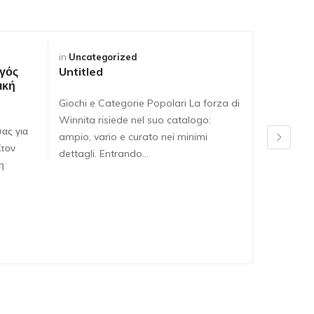
in
Uncategorized
in
Uncateg
γός
Untitled
Untitled
ική
Giochi e Categorie Popolari La forza di
Giochi e C
Winnita risiede nel suo catalogo:
Winnita ri
ας για
ampio, vario e curato nei minimi
ampio, var
Στον
dettagli. Entrando…
dettagli. 
η