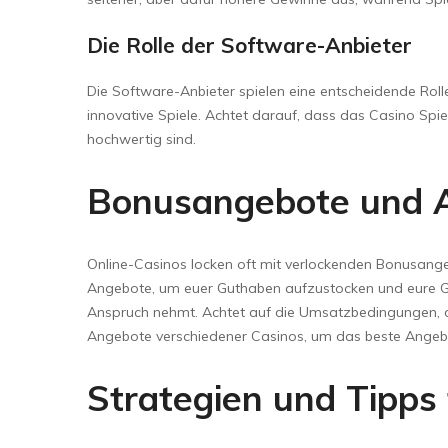
Die Rolle der Software-Anbieter
Die Software-Anbieter spielen eine entscheidende Roll
innovative Spiele. Achtet darauf, dass das Casino Spie
hochwertig sind.
Bonusangebote und Ak
Online-Casinos locken oft mit verlockenden Bonusange
Angebote, um euer Guthaben aufzustocken und eure Ge
Anspruch nehmt. Achtet auf die Umsatzbedingungen, di
Angebote verschiedener Casinos, um das beste Angebot
Strategien und Tipps 