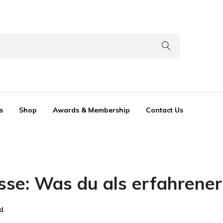
s
Shop
Awards & Membership
Contact Us
sse: Was du als erfahrene
d