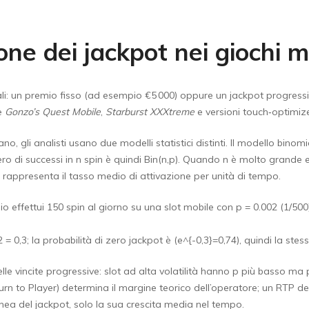
ione dei jackpot nei giochi m
cipali: un premio fisso (ad esempio €5 000) oppure un jackpot progre
me
Gonzo’s Quest Mobile
,
Starburst XXXtreme
e versioni touch‑optimize
ano, gli analisti usano due modelli statistici distinti. Il modello b
ero di successi in n spin è quindi Bin(n,p). Quando n è molto grande 
·p rappresenta il tasso medio di attivazione per unità di tempo.
fettui 150 spin al giorno su una slot mobile con p = 0.002 (1/500).
2 = 0,3; la probabilità di zero jackpot è (e^{-0,3}=0,74), quindi la st
 delle vincite progressive: slot ad alta volatilità hanno p più basso 
rn to Player) determina il margine teorico dell’operatore; un RTP del 9
nea del jackpot, solo la sua crescita media nel tempo.