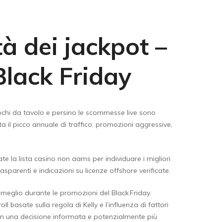
à dei jackpot –
Black Friday
iochi da tavolo e persino le scommesse live sono
nta il picco annuale di traffico: promozioni aggressive,
e la lista casino non aams per individuare i migliori
sparenti e indicazioni su licenze offshore verificate.
al meglio durante le promozioni del Black Friday.
 basate sulla regola di Kelly e l’influenza di fattori
o in una decisione informata e potenzialmente più