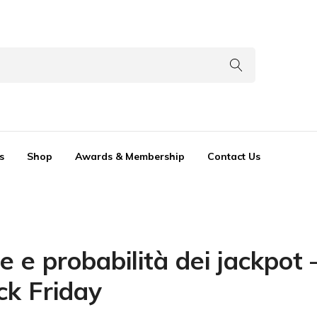
s
Shop
Awards & Membership
Contact Us
e e probabilità dei jackpot
ck Friday