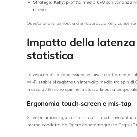
Strategia Kelly
: profitto medio €+8 con varianza mo
rischio.
Questa analisi dimostra che l’approccio Kelly consente
Impatto della latenza
statistica
La velocità della connessione influisce direttamente sul
Wi‑Fi stabile si registra un intervallo medio tra spin di 
in circa 33 % meno spin nella stessa finestra temporale
Ergonomia touch‑screen e mis‑tap
Gli errori umani legati al “mis‑tap” – tocchi involonta
interno condotto da Operazionematogrosso.Org su 2 00