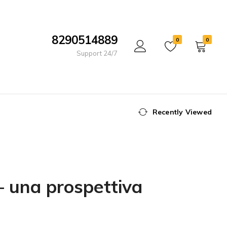
8290514889
0
0
Support 24/7
Recently Viewed
 – una prospettiva