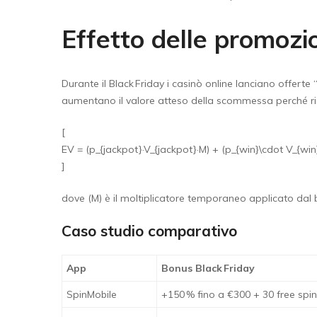
Effetto delle promozio
Durante il Black Friday i casinò online lanciano offerte “
aumentano il valore atteso della scommessa perché ridu
[
EV = (p_{jackpot}·V_{jackpot}·M) + (p_{win}\cdot V_{win
]
dove (M) è il moltiplicatore temporaneo applicato dal bo
Caso studio comparativo
App
Bonus Black Friday
SpinMobile
+150 % fino a €300 + 30 free spi