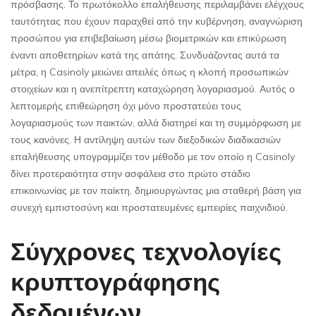
πρόσβασης. Το πρωτόκολλο επαλήθευσης περιλαμβάνει ελέγχους
ταυτότητας που έχουν παραχθεί από την κυβέρνηση, αναγνώριση
προσώπου για επιβεβαίωση μέσω βιομετρικών και επικύρωση
έναντι αποθετηρίων κατά της απάτης. Συνδυάζοντας αυτά τα
μέτρα, η Casinoly μειώνει απειλές όπως η κλοπή προσωπικών
στοιχείων και η ανεπίτρεπτη καταχώρηση λογαριασμού. Αυτός ο
λεπτομερής επιθεώρηση όχι μόνο προστατεύει τους
λογαριασμούς των παικτών, αλλά διατηρεί και τη συμμόρφωση με
τους κανόνες. Η αντίληψη αυτών των διεξοδικών διαδικασιών
επαλήθευσης υπογραμμίζει τον μέθοδο με τον οποίο η Casinoly
δίνει προτεραιότητα στην ασφάλεια στο πρώτο στάδιο
επικοινωνίας με τον παίκτη, δημιουργώντας μια σταθερή βάση για
συνεχή εμπιστοσύνη και προστατευμένες εμπειρίες παιχνιδιού.
Σύγχρονες τεχνολογίες
κρυπτογράφησης
δεδομένων