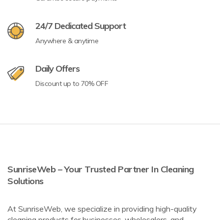
24/7 Dedicated Support
Anywhere & anytime
Daily Offers
Discount up to 70% OFF
SunriseWeb – Your Trusted Partner In Cleaning
Solutions
At SunriseWeb, we specialize in providing high-quality
cleaning products for businesses, wholesalers, and