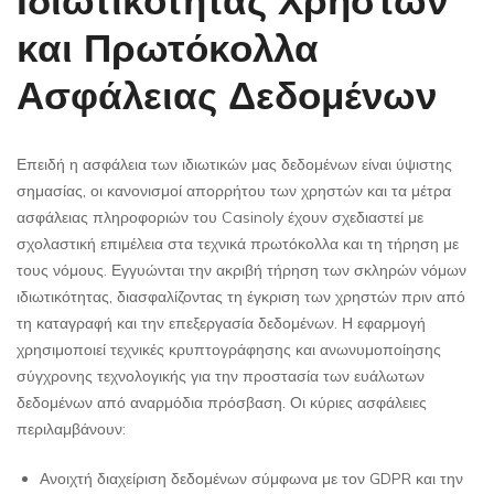
και Πρωτόκολλα
Ασφάλειας Δεδομένων
Επειδή η ασφάλεια των ιδιωτικών μας δεδομένων είναι ύψιστης
σημασίας, οι κανονισμοί απορρήτου των χρηστών και τα μέτρα
ασφάλειας πληροφοριών του Casinoly έχουν σχεδιαστεί με
σχολαστική επιμέλεια στα τεχνικά πρωτόκολλα και τη τήρηση με
τους νόμους. Εγγυώνται την ακριβή τήρηση των σκληρών νόμων
ιδιωτικότητας, διασφαλίζοντας τη έγκριση των χρηστών πριν από
τη καταγραφή και την επεξεργασία δεδομένων. Η εφαρμογή
χρησιμοποιεί τεχνικές κρυπτογράφησης και ανωνυμοποίησης
σύγχρονης τεχνολογικής για την προστασία των ευάλωτων
δεδομένων από αναρμόδια πρόσβαση. Οι κύριες ασφάλειες
περιλαμβάνουν:
Ανοιχτή διαχείριση δεδομένων σύμφωνα με τον GDPR και την