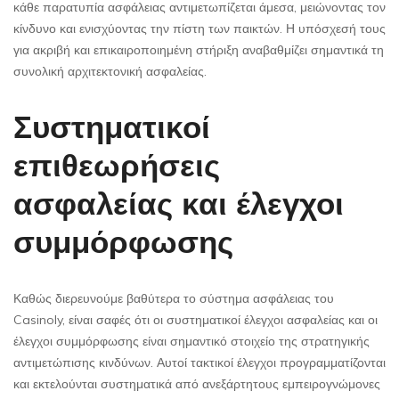
κάθε παρατυπία ασφάλειας αντιμετωπίζεται άμεσα, μειώνοντας τον
κίνδυνο και ενισχύοντας την πίστη των παικτών. Η υπόσχεσή τους
για ακριβή και επικαιροποιημένη στήριξη αναβαθμίζει σημαντικά τη
συνολική αρχιτεκτονική ασφαλείας.
Συστηματικοί
επιθεωρήσεις
ασφαλείας και έλεγχοι
συμμόρφωσης
Καθώς διερευνούμε βαθύτερα το σύστημα ασφάλειας του
Casinoly, είναι σαφές ότι οι συστηματικοί έλεγχοι ασφαλείας και οι
έλεγχοι συμμόρφωσης είναι σημαντικό στοιχείο της στρατηγικής
αντιμετώπισης κινδύνων. Αυτοί τακτικοί έλεγχοι προγραμματίζονται
και εκτελούνται συστηματικά από ανεξάρτητους εμπειρογνώμονες