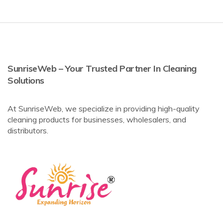
SunriseWeb – Your Trusted Partner In Cleaning
Solutions
At SunriseWeb, we specialize in providing high-quality
cleaning products for businesses, wholesalers, and
distributors.