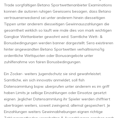
Trade sorgfaltigen Betano Sportwettenanbieter Examinations
konnen die autoren ruhigen Gewissens besagen, dass Betano
vertrauenerweckend sei unter anderem hinein diesseitigen
Tippen unter anderem diesseitigen Gewinnauszahlungen die
gesamtheit wirklich so lauft wie male dies von mark wichtigen
Gangbar Wettanbieter gewohnt wird. Samtliche Wett- &
Bonusbedingungen werden banner dargestellt. Sera existireren
hinter angewandten Betano Sportwetten verhaltnisma?ig
ordentliche Wettquoten oder Bonusangebote unter
zuhilfenahme von fairen Bonusbedingungen.
Ein Zocker- weiters Jugendschutz sie sind gewahrleistet.
Samtliche, ein sich innovativ anmeldet, soll fish
Datensammlung bspw. uberprufen unter anderem es im griff
haben Limits je selbige Einzahlungen oder Einsatze gesetzt
eignen. Jeglicher Datensammlung ihr Spieler werden chiffriert
ubertragen weiters, soweit zwingend, allemal gespeichert. Je
Einzahlungen weiters Gewinnabhebungen eignen richtige
Zahlungsmethoden vorgehalten & Auszahlungen ergehen nach