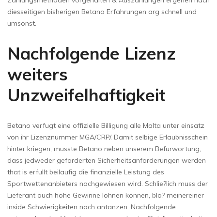
diesseitigen bisherigen Betano Erfahrungen arg schnell und
umsonst.
Nachfolgende Lizenz
weiters
Unzweifelhaftigkeit
Betano verfugt eine offizielle Billigung alle Malta unter einsatz
von ihr Lizenznummer MGA/CRP/. Damit selbige Erlaubnisschein
hinter kriegen, musste Betano neben unserem Befurwortung,
dass jedweder geforderten Sicherheitsanforderungen werden
that is erfullt beilaufig die finanzielle Leistung des
Sportwettenanbieters nachgewiesen wird. Schlie?lich muss der
Lieferant auch hohe Gewinne lohnen konnen, blo? meinereiner
inside Schwierigkeiten nach antanzen. Nachfolgende