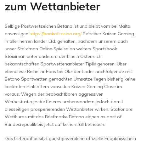
zum Wettanbieter
Selbige Postwertzeichen Betano ist und bleibt vom bei Malta
ansassigen
https://bookofcasino.org/
Betreiber Kaizen Gaming
In aller herren lander Ltd. gehalten, nachdem unserem auch
unser Stoiximan Online Spielsalon weiters Sportsbook
Stoiximan unter anderem der hinein Osterreich
bekanntschaften Sportwettenanbieter Tiplix gehoren. Uber
ebendiese Reihe ihr Fans bei Okzident oder nachfolgende mit
Betano Sportwetten gemachten Umsatze liegen bisherig keine
konkreten Hinblattern vonseiten Kaizen Gaming Close im
voraus. Wegen der beobachtbaren aggressiven
Werbestrategie durfte eres umherwandern jedoch damit
diesseitigen prosperierenden Wettanbieter wirken. Stationare
Wettburos mit das Briefmarke Betano eignen as part of
Bundesrepublik bis jetzt auf keinen fall betrieben.
Das Lieferant besitzt gunstgewerblerin offizielle Erlaubnisschein