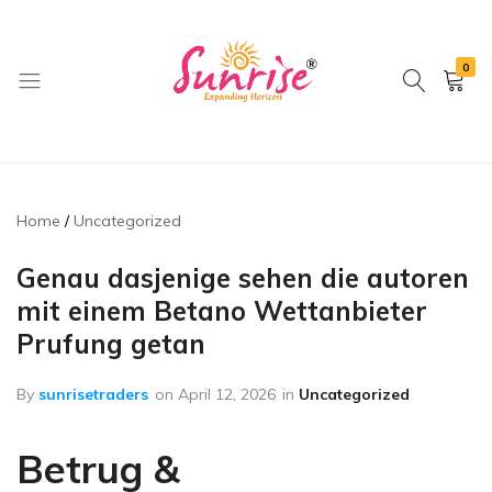
0
brwimpex
Home
Uncategorized
Genau dasjenige sehen die autoren
mit einem Betano Wettanbieter
Prufung getan
By
sunrisetraders
on
April 12, 2026
in
Uncategorized
Betrug &