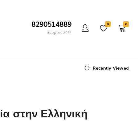
8290514889
0
0
Support 24/7
Recently Viewed
ρία στην Ελληνική