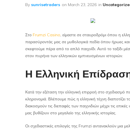
Floor Wipers
By
sunrisetraders
on
March 23, 2026
in
Uncategorize
Kitchen Wipers
Rod Set Spares
Sponge Mop
Στο
Frumzi Casino
, είμαστε σε σταυροδρόμι όπου η ελλην
παρασύροντάς μας σε μυθολογικά πεδία όπου ήρωες και π
Toilet Brushes
σκεφτούμε πέρα από το απλό παιχνίδι. Αυτό το ταξίδι μ
στον πυρήνα των ελληνικών εμπνευσμένων ιστοριών.
Η Ελληνική Επίδραση
Κατά την εξέταση την ελληνική επιρροή στο σχεδιασμό πα
κληρονομιά. Βλέπουμε πώς η ελληνική τέχνη διαποτίζει τ
διακοσμούν τις διεπαφές των παιχνιδιών μέχρι τις επικές
μας βυθίζουν στο μεγαλείο της ελληνικής ιστορίας.
Οι σχεδιαστικές επιλογές της Frumzi αντανακλούν μια μ