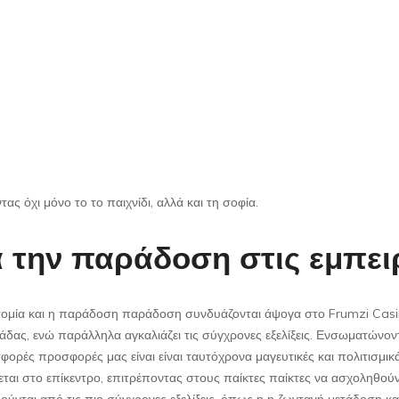
ας όχι μόνο το το παιχνίδι, αλλά και τη σοφία.
 την παράδοση στις εμπειρ
οτομία και η παράδοση παράδοση συνδυάζονται άψογα στο Frumzi Casin
άδας, ενώ παράλληλα αγκαλιάζει τις σύγχρονες εξελίξεις. Ενσωματώνον
ορές προσφορές μας είναι είναι ταυτόχρονα μαγευτικές και πολιτισμικ
ται στο επίκεντρο, επιτρέποντας στους παίκτες παίκτες να ασχοληθούν
νται από τις πιο σύγχρονες εξελίξεις, όπως η η ζωντανή μετάδοση κα