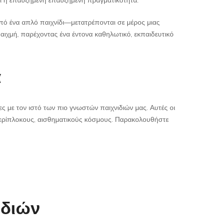
ό ένα απλό παιχνίδι—μετατρέπονται σε μέρος μιας
ιχμή, παρέχοντας ένα έντονα καθηλωτικό, εκπαιδευτικό
α
ες με τον ιστό των πιο γνωστών παιχνιδιών μας. Αυτές οι
ε περίπλοκους, αισθηματικούς κόσμους. Παρακολουθήστε
ιδιών