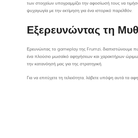
των στοιχείων υπογραμμίζει την αφοσίωσή τους να τιμήσο
ψυχαγωγία με την εκτίμηση για ένα ιστορικό παρελθόν.
Εξερευνώντας τη Μυθ
Ερευνώντας το gameplay της Frumzi, διαπιστώνουμε πως
ένα πλούσιο μωσαϊκό αφηγήσεων και χαρακτήρων ώριμων 
την κατανόησή μας για της στρατηγική.
Για να επιτύχετε τη τελειότητα, λάβετε υπόψη αυτά τα αφη