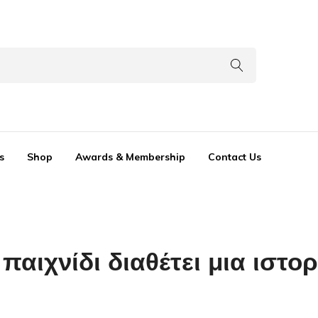
s
Shop
Awards & Membership
Contact Us
παιχνίδι διαθέτει μια ιστο