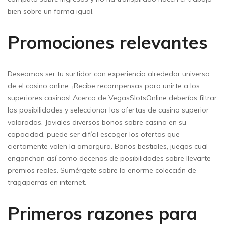
bien sobre un forma igual.
Promociones relevantes
Deseamos ser tu surtidor con experiencia alrededor universo
de el casino online. ¡Recibe recompensas para unirte a los
superiores casinos! Acerca de VegasSlotsOnline deberías filtrar
las posibilidades y seleccionar las ofertas de casino superior
valoradas. Joviales diversos bonos sobre casino en su
capacidad, puede ser difícil escoger los ofertas que
ciertamente valen la amargura. Bonos bestiales, juegos cual
enganchan así­ como decenas de posibilidades sobre llevarte
premios reales. Sumérgete sobre la enorme colección de
tragaperras en internet.
Primeros razones para