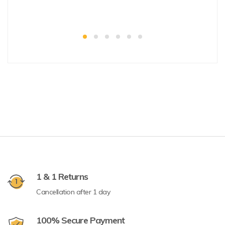
1 & 1 Returns
Cancellation after 1 day
100% Secure Payment