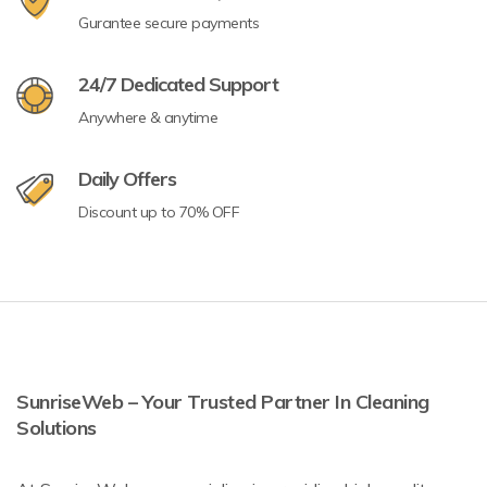
Gurantee secure payments
24/7 Dedicated Support
Anywhere & anytime
Daily Offers
Discount up to 70% OFF
SunriseWeb – Your Trusted Partner In Cleaning
Solutions