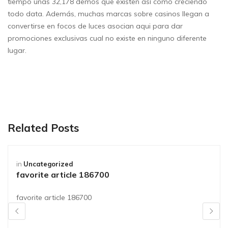
tiempo unas 32,178 demos que existen así­ como creciendo
todo data. Además, muchas marcas sobre casinos llegan a
convertirse en focos de luces asocian aqui para dar
promociones exclusivas cual no existe en ninguno diferente
lugar.
Related Posts
in
Uncategorized
favorite article 186700
favorite article 186700