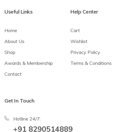
Useful Links
Help Center
Home
Cart
About Us
Wishlist
Shop
Privacy Policy
Awards & Membership
Terms & Conditions
Contact
Get In Touch
Hotline 24/7:
+91 8290514889