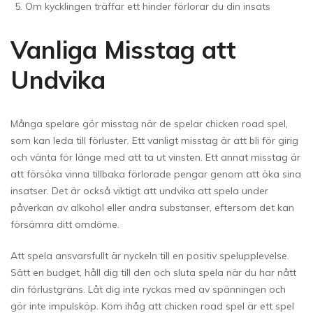
Om kycklingen träffar ett hinder förlorar du din insats
Vanliga Misstag att
Undvika
Många spelare gör misstag när de spelar chicken road spel,
som kan leda till förluster. Ett vanligt misstag är att bli för girig
och vänta för länge med att ta ut vinsten. Ett annat misstag är
att försöka vinna tillbaka förlorade pengar genom att öka sina
insatser. Det är också viktigt att undvika att spela under
påverkan av alkohol eller andra substanser, eftersom det kan
försämra ditt omdöme.
Att spela ansvarsfullt är nyckeln till en positiv spelupplevelse.
Sätt en budget, håll dig till den och sluta spela när du har nått
din förlustgräns. Låt dig inte ryckas med av spänningen och
gör inte impulsköp. Kom ihåg att chicken road spel är ett spel