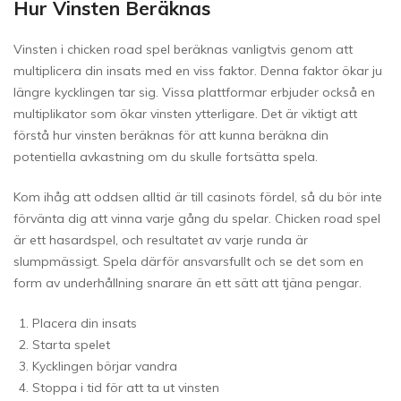
Hur Vinsten Beräknas
Vinsten i chicken road spel beräknas vanligtvis genom att
multiplicera din insats med en viss faktor. Denna faktor ökar ju
längre kycklingen tar sig. Vissa plattformar erbjuder också en
multiplikator som ökar vinsten ytterligare. Det är viktigt att
förstå hur vinsten beräknas för att kunna beräkna din
potentiella avkastning om du skulle fortsätta spela.
Kom ihåg att oddsen alltid är till casinots fördel, så du bör inte
förvänta dig att vinna varje gång du spelar. Chicken road spel
är ett hasardspel, och resultatet av varje runda är
slumpmässigt. Spela därför ansvarsfullt och se det som en
form av underhållning snarare än ett sätt att tjäna pengar.
Placera din insats
Starta spelet
Kycklingen börjar vandra
Stoppa i tid för att ta ut vinsten