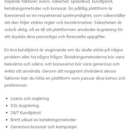
följande faktorer: licens, säkerhet, spelutbud, kundtjänst,
betalningsmetoder och bonusar. En pålitlig plattform är
licensierad av en respekterad spelmyndighet, som säkerställer
att den följer strikta regler och bestämmelser. Säkerheten är
också viktig, så se till att plattformen använder kryptering för
att skydda dina personliga och finansiella uppgifter.
En bra kundtjänst är avgörande om du skulle stöta på några
problem eller ha några frågor. Betalningsmetoderna bör vara
bekväma och säkra, och bonusarna bör vara generösa och
enkla att använda. Genom att noggrant utvärdera dessa
faktorer kan du hitta en plattform som passar dina behov och
preferenser.
Licens och reglering
SSL-kryptering
24/7 Kundtjänst
Brett utbud av betalningsmetoder
Generösa bonusar och kampanjer