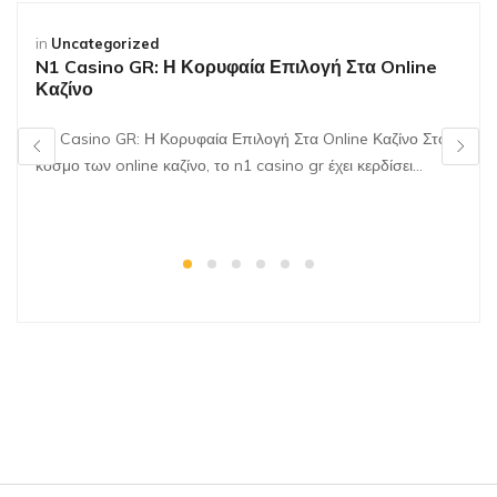
in
Uncategorized
N1 Casino GR: Η Κορυφαία Επιλογή Στα Online
Καζίνο
N1 Casino GR: Η Κορυφαία Επιλογή Στα Online Καζίνο Στον
κόσμο των online καζίνο, το n1 casino gr έχει κερδίσει…