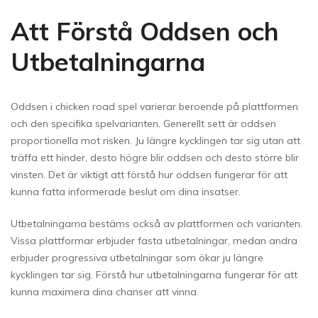
Att Förstå Oddsen och
Utbetalningarna
Oddsen i chicken road spel varierar beroende på plattformen
och den specifika spelvarianten. Generellt sett är oddsen
proportionella mot risken. Ju längre kycklingen tar sig utan att
träffa ett hinder, desto högre blir oddsen och desto större blir
vinsten. Det är viktigt att förstå hur oddsen fungerar för att
kunna fatta informerade beslut om dina insatser.
Utbetalningarna bestäms också av plattformen och varianten.
Vissa plattformar erbjuder fasta utbetalningar, medan andra
erbjuder progressiva utbetalningar som ökar ju längre
kycklingen tar sig. Förstå hur utbetalningarna fungerar för att
kunna maximera dina chanser att vinna.