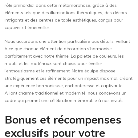
rôle primordial dans cette métamorphose, grâce à des
éléments tels que des illuminations thématiques, des décors
intrigants et des centres de table esthétiques, conçus pour
captiver et émerveiller.
Nous accordons une attention particulière aux détails, veillant
à ce que chaque élément de décoration s’harmonise
parfaitement avec notre thème. La palette de couleurs, les
motifs et les matériaux sont choisis pour éveiller
l’enthousiasme et le raffinement. Notre équipe dispose
stratégiquement ces éléments pour un impact maximal, créant
une expérience harmonieuse, enchanteresse et captivante.
Alliant charme traditionnel et modernité, nous concevons un
cadre qui promet une célébration mémorable à nos invités.
Bonus et récompenses
exclusifs pour votre