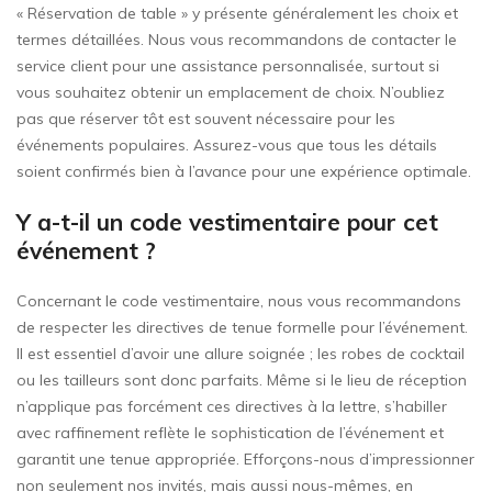
« Réservation de table » y présente généralement les choix et
termes détaillées. Nous vous recommandons de contacter le
service client pour une assistance personnalisée, surtout si
vous souhaitez obtenir un emplacement de choix. N’oubliez
pas que réserver tôt est souvent nécessaire pour les
événements populaires. Assurez-vous que tous les détails
soient confirmés bien à l’avance pour une expérience optimale.
Y a-t-il un code vestimentaire pour cet
événement ?
Concernant le code vestimentaire, nous vous recommandons
de respecter les directives de tenue formelle pour l’événement.
Il est essentiel d’avoir une allure soignée ; les robes de cocktail
ou les tailleurs sont donc parfaits. Même si le lieu de réception
n’applique pas forcément ces directives à la lettre, s’habiller
avec raffinement reflète le sophistication de l’événement et
garantit une tenue appropriée. Efforçons-nous d’impressionner
non seulement nos invités, mais aussi nous-mêmes, en