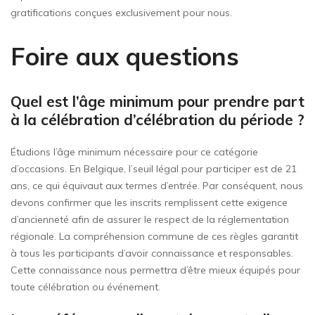
gratifications conçues exclusivement pour nous.
Foire aux questions
Quel est l’âge minimum pour prendre part
à la célébration d’célébration du période ?
Étudions l’âge minimum nécessaire pour ce catégorie
d’occasions. En Belgique, l’seuil légal pour participer est de 21
ans, ce qui équivaut aux termes d’entrée. Par conséquent, nous
devons confirmer que les inscrits remplissent cette exigence
d’ancienneté afin de assurer le respect de la réglementation
régionale. La compréhension commune de ces règles garantit
à tous les participants d’avoir connaissance et responsables.
Cette connaissance nous permettra d’être mieux équipés pour
toute célébration ou événement.