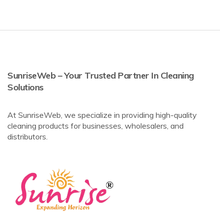
SunriseWeb – Your Trusted Partner In Cleaning
Solutions
At SunriseWeb, we specialize in providing high-quality
cleaning products for businesses, wholesalers, and
distributors.