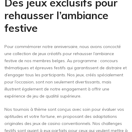
Des jeux exclusifs pour
rehausser l’ambiance
festive
Pour commémorer notre anniversaire, nous avons concocté
une collection de jeux créatifs pour rehausser l’ambiance
festive de nos membres belges. Au programme : concours
thématiques et épreuves festifs qui garantissent de distraire et
d’engager tous les participants. Nos jeux, créés spécialement
pour l’occasion, sont non seulement divertissants, mais
illustrent également de notre engagement à offrir une
expérience de jeu de qualité supérieure.
Nos tournois à thème sont conçus avec soin pour évaluer vos
aptitudes et votre fortune, en proposant des adaptations
originales des jeux de casino conventionnels. Nos challenges
festifs sont quant à eux parfaits pour ceux qui veulent mettre à