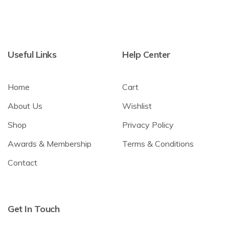
Useful Links
Help Center
Home
Cart
About Us
Wishlist
Shop
Privacy Policy
Awards & Membership
Terms & Conditions
Contact
Get In Touch