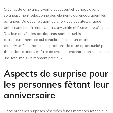
Créer cette ambiance vivante est essentiel, et nous avons
soigneusement sélectionné des éléments qui encouragent les
échanges. Du décor élégant au choix des activités, chaque
détail contribue à renforcer la convivialité et l’ouverture d’esprit.
Dès leur arrivée, les participants sont accueillis
chaleureusement, ce qui contribue à créer un esprit de
collectivité. Ensemble, nous profitons de cette opportunité pour
tisser des relations et faire de chaque rencontre non seulement
une fête, mais un moment précieux.
Aspects de surprise pour
les personnes fêtant leur
anniversaire
Découvrons les surprises réservées à nos membres fêtant leur