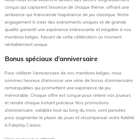
conçus qui capturent l’essence de chaque thème, offrant une
ambiance qui transcende l’expérience de jeu classique. Notre
engagement à créer des événements uniques et de grande
qualité garantit une expérience intéressante et inégalée à nos
membres belges, faisant de cette célébration un moment
véritablement unique.
Bonus spéciaux d’anniversaire
Pour célébrer l’anniversaire de nos membres belges, nous
sommes heureux d’annoncer une série de bonus d’anniversaire
remarquables qui promettent une expérience de jeu
mémorable. Chaque offre est conçue pour retenir nos joueurs
et rendre chaque instant précieux. Nos promotions
d’anniversaire, valables tout au long du mois, sont pensées
pour augmenter le plaisir de jouer et récompenser votre fidélité
à Fairplay Casino.
Voici ce qui vous attend :