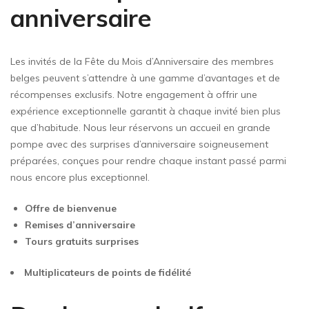
anniversaire
Les invités de la Fête du Mois d’Anniversaire des membres
belges peuvent s’attendre à une gamme d’avantages et de
récompenses exclusifs. Notre engagement à offrir une
expérience exceptionnelle garantit à chaque invité bien plus
que d’habitude. Nous leur réservons un accueil en grande
pompe avec des surprises d’anniversaire soigneusement
préparées, conçues pour rendre chaque instant passé parmi
nous encore plus exceptionnel.
Offre de bienvenue
Remises d’anniversaire
Tours gratuits surprises
Multiplicateurs de points de fidélité