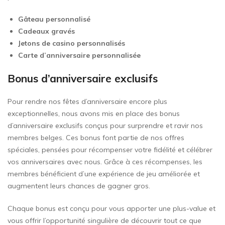
Gâteau personnalisé
Cadeaux gravés
Jetons de casino personnalisés
Carte d’anniversaire personnalisée
Bonus d’anniversaire exclusifs
Pour rendre nos fêtes d’anniversaire encore plus
exceptionnelles, nous avons mis en place des bonus
d’anniversaire exclusifs conçus pour surprendre et ravir nos
membres belges. Ces bonus font partie de nos offres
spéciales, pensées pour récompenser votre fidélité et célébrer
vos anniversaires avec nous. Grâce à ces récompenses, les
membres bénéficient d’une expérience de jeu améliorée et
augmentent leurs chances de gagner gros.
Chaque bonus est conçu pour vous apporter une plus-value et
vous offrir l’opportunité singulière de découvrir tout ce que