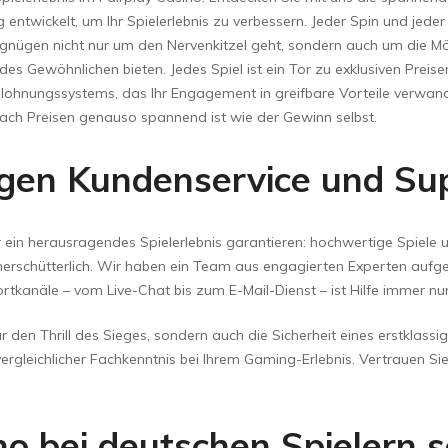
ntwickelt, um Ihr Spielerlebnis zu verbessern. Jeder Spin und jeder
gnügen nicht nur um den Nervenkitzel geht, sondern auch um die Mögl
 des Gewöhnlichen bieten. Jedes Spiel ist ein Tor zu exklusiven Preis
elohnungssystems, das Ihr Engagement in greifbare Vorteile verwandel
 nach Preisen genauso spannend ist wie der Gewinn selbst.
sigen Kundenservice und Su
 ein herausragendes Spielerlebnis garantieren: hochwertige Spiele un
erschütterlich. Wir haben ein Team aus engagierten Experten aufgeb
tkanäle – vom Live-Chat bis zum E-Mail-Dienst – ist Hilfe immer nur
den Thrill des Sieges, sondern auch die Sicherheit eines erstklassi
rgleichlicher Fachkenntnis bei Ihrem Gaming-Erlebnis. Vertrauen Sie
 bei deutschen Spielern so