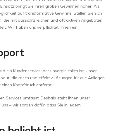
 Einsatz bringt Sie Ihren großen Gewinnen näher. Als
ichkeit auf transformative Gewinne. Stellen Sie sich
en, die mit aussichtsreichen und attraktiven Angeboten
t. Wir haben uns verpflichtet, Ihnen ein
pport
d ein Kundenservice, der unvergleichlich ist. Unser
aut, die rasch und effektiv Lösungen für alle Anliegen
 einen Knopfdruck entfernt.
gen Services umfasst. Deshalb steht Ihnen unser
 uns – wir sorgen dafür, dass Sie in jedem
 beliebt ist