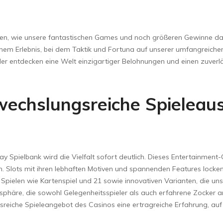
ten, wie unsere fantastischen Games und noch größeren Gewinne da
em Erlebnis, bei dem Taktik und Fortuna auf unserer umfangreiche
ler entdecken eine Welt einzigartiger Belohnungen und einen zuverlä
wechslungsreiche Spieleau
ay Spielbank wird die Vielfalt sofort deutlich. Dieses Entertainment-
en. Slots mit ihren lebhaften Motiven und spannenden Features lock
n Spielen wie Kartenspiel und 21 sowie innovativen Varianten, die uns
häre, die sowohl Gelegenheitsspieler als auch erfahrene Zocker a
sreiche Spieleangebot des Casinos eine ertragreiche Erfahrung, auf