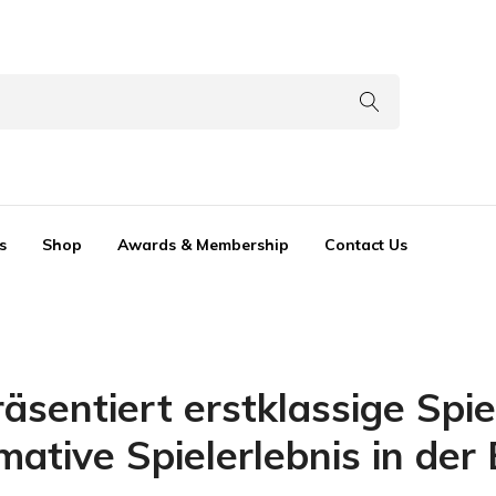
s
Shop
Awards & Membership
Contact Us
räsentiert erstklassige Spi
ative Spielerlebnis in der