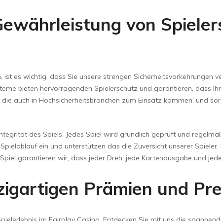
 Gewährleistung von Spiele
ist es wichtig, dass Sie unsere strengen Sicherheitsvorkehrungen ve
steme bieten hervorragenden Spielerschutz und garantieren, dass Ih
die auch in Hochsicherheitsbranchen zum Einsatz kommen, und sorge
ntegrität des Spiels. Jedes Spiel wird gründlich geprüft und regelmäß
Spielablauf ein und unterstützen das die Zuversicht unserer Spieler.
Spiel garantieren wir, dass jeder Dreh, jede Kartenausgabe und jede
zigartigen Prämien und Pre
Spielerlebnis im Fairplay Casino. Entdecken Sie mit uns die spannen