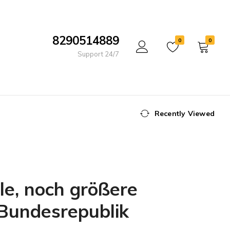
8290514889
0
0
Support 24/7
Recently Viewed
ele, noch größere
 Bundesrepublik