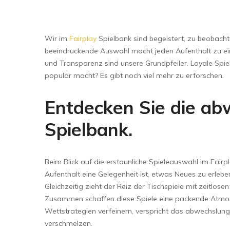
Wir im
Fairplay
Spielbank sind begeistert, zu beobach
beeindruckende Auswahl macht jeden Aufenthalt zu ein
und Transparenz sind unsere Grundpfeiler. Loyale Spie
populär macht? Es gibt noch viel mehr zu erforschen.
Entdecken Sie die ab
Spielbank.
Beim Blick auf die erstaunliche Spieleauswahl im Fairpl
Aufenthalt eine Gelegenheit ist, etwas Neues zu erleb
Gleichzeitig zieht der Reiz der Tischspiele mit zeitlose
Zusammen schaffen diese Spiele eine packende Atmosp
Wettstrategien verfeinern, verspricht das abwechslung
verschmelzen.