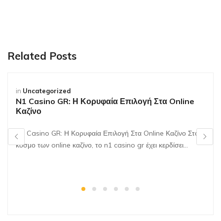
Related Posts
in
Uncategorized
N1 Casino GR: Η Κορυφαία Επιλογή Στα Online
Καζίνο
N1 Casino GR: Η Κορυφαία Επιλογή Στα Online Καζίνο Στον
κόσμο των online καζίνο, το n1 casino gr έχει κερδίσει…