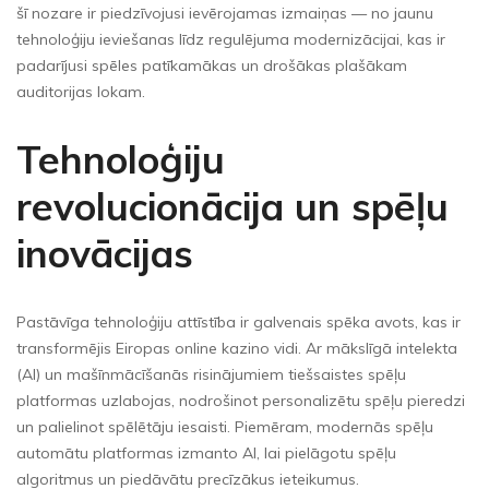
šī nozare ir piedzīvojusi ievērojamas izmaiņas — no jaunu
tehnoloģiju ieviešanas līdz regulējuma modernizācijai, kas ir
padarījusi spēles patīkamākas un drošākas plašākam
auditorijas lokam.
Tehnoloģiju
revolucionācija un spēļu
inovācijas
Pastāvīga tehnoloģiju attīstība ir galvenais spēka avots, kas ir
transformējis Eiropas online kazino vidi. Ar mākslīgā intelekta
(AI) un mašīnmācīšanās risinājumiem tiešsaistes spēļu
platformas uzlabojas, nodrošinot personalizētu spēļu pieredzi
un palielinot spēlētāju iesaisti. Piemēram, modernās spēļu
automātu platformas izmanto AI, lai pielāgotu spēļu
algoritmus un piedāvātu precīzākus ieteikumus.