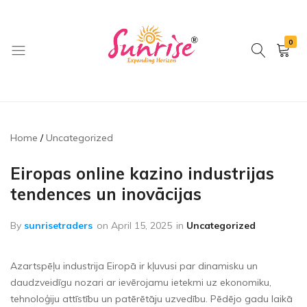
0
brwimpex
Home
Uncategorized
Eiropas online kazino industrijas
tendences un inovācijas
By
sunrisetraders
on
April 15, 2025
in
Uncategorized
Azartspēļu industrija Eiropā ir kļuvusi par dinamisku un
daudzveidīgu nozari ar ievērojamu ietekmi uz ekonomiku,
tehnoloģiju attīstību un patērētāju uzvedību. Pēdējo gadu laikā