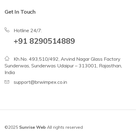
Get In Touch
Hotline 24/7:
+91 8290514889
Kh.No. 493,510/492, Arvind Nagar Glass Factory
Sunderwas, Sunderwas Udaipur – 313001, Rajasthan,
India
support@brwimpex.co.in
©2025
Sunrise Web
All rights reserved