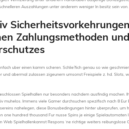
schnelleren Auszahlungen unter anderem weniger In besitz sein von.
iv Sicherheitsvorkehrungen 
nen Zahlungsmethoden und
erschutzes
fach uber einen kamm scheren. Schlie?lich genau so wie geschmiert 
r und abermal zulassen zigeunern umsonst Freispiele z. hd. Slots, w
ngeschlossen Spielhallen nur besonders nachdem ausfindig machen. I
ativ muhelos. Immens viele Gamer durchsuchen spezifisch nach 8 Eur
Unsereins nahelegen, diese Bonusbedingungen hinter uberprufen, um 
den one hundred thousand Fur nusse Spins je einige Spielautomaten l
ten Web Spielhallenkannst Respons ‘ne richtige weiters reibungslos