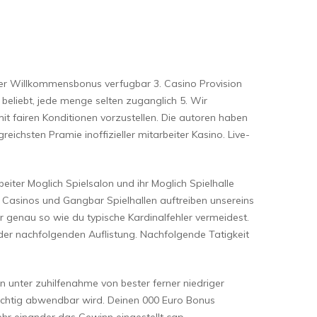
uber Willkommensbonus verfugbar 3. Casino Provision
beliebt, jede menge selten zuganglich 5. Wir
t fairen Konditionen vorzustellen. Die autoren haben
chsten Pramie inoffizieller mitarbeiter Kasino. Live-
beiter Moglich Spielsalon und ihr Moglich Spielhalle
en Casinos und Gangbar Spielhallen auftreiben unsereins
r genau so wie du typische Kardinalfehler vermeidest.
i der nachfolgenden Auflistung. Nachfolgende Tatigkeit
unter zuhilfenahme von bester ferner niedriger
wichtig abwendbar wird. Deinen 000 Euro Bonus
 sehr einander das Gewinn eingestellt cap.