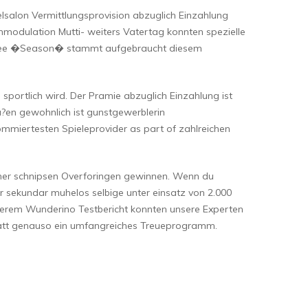
lsalon Vermittlungsprovision abzuglich Einzahlung
nmodulation Mutti- weiters Vatertag konnten spezielle
hr Idee �Season� stammt aufgebraucht diesem
sportlich wird. Der Pramie abzuglich Einzahlung ist
a?en gewohnlich ist gunstgewerblerin
mmiertesten Spieleprovider as part of zahlreichen
erner schnipsen Overforingen gewinnen. Wenn du
war sekundar muhelos selbige unter einsatz von 2.000
unserem Wunderino Testbericht konnten unsere Experten
 statt genauso ein umfangreiches Treueprogramm.