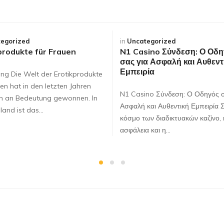
egorized
in
Uncategorized
produkte für Frauen
N1 Casino Σύνδεση: Ο Οδη
σας για Ασφαλή και Αυθεντ
Εμπειρία
ung Die Welt der Erotikprodukte
en hat in den letzten Jahren
N1 Casino Σύνδεση: Ο Οδηγός σ
ch an Bedeutung gewonnen. In
Ασφαλή και Αυθεντική Εμπειρία 
land ist das…
κόσμο των διαδικτυακών καζίνο, 
ασφάλεια και η…