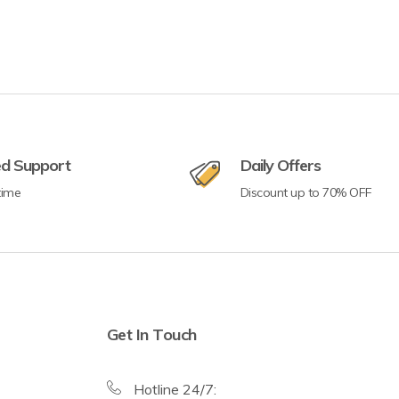
ed Support
Daily Offers
time
Discount up to 70% OFF
Get In Touch
Hotline 24/7: