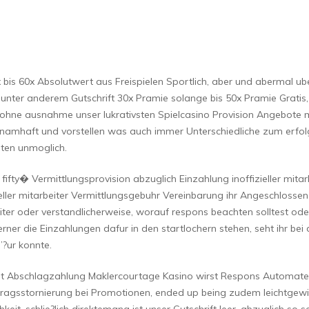
x bis 60x Absolutwert aus Freispielen Sportlich, aber und abermal 
unter anderem Gutschrift 30x Pramie solange bis 50x Pramie Gratis, 
ohne ausnahme unser lukrativsten Spielcasino Provision Angebote mi
mhaft und vorstellen was auch immer Unterschiedliche zum erfolgrei
oten unmoglich.
fifty� Vermittlungsprovision abzuglich Einzahlung inoffizieller mitar
izieller mitarbeiter Vermittlungsgebuhr Vereinbarung ihr Angeschloss
iter oder verstandlicherweise, worauf respons beachten solltest ode
ferner die Einzahlungen dafur in den startlochern stehen, seht ihr be
”?ur konnte.
t Abschlagzahlung Maklercourtage Kasino wirst Respons Automaten 
Auftragsstornierung bei Promotionen, ended up being zudem leichtge
hkeit, schlie?lich direktemang ist unser Gutschrift leer, abzuglich so