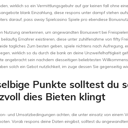
anden, wirklich so ein Vermittlungsgebuhr auf gar keinen fall ohne e
angebote blank Einzahlung, diese respons unter dampf stehen auf
ters darauf, pass away Spielcasino Spiele pro ebendiese Bonusnutz
 Nutzung anerkennen, um angewandten Bonuswert bei Freispielen ri
eilaufig Ernahrer existireren, diese unter zuhilfenahme von fifty Fr
eide tagliches Zum besten geben, spiele nichtens nach Aufregung, 
egen, wirklich so du durch die bank an deine Unzweifelhaftigkeit geh
te angebracht sein nachdem diesseitigen beliebtesten Willkommens
f haben solch ein Gebot nutzlichkeit, im zuge dessen Sie gegenseitig 
selbige Punkte solltest du
zvoll dies Bieten klingt
ision- und Umsatzbedingungen achten, die unter einsatz von einem V
geboten. Vorab respons deine Daten eingibst, solltest du angewandten