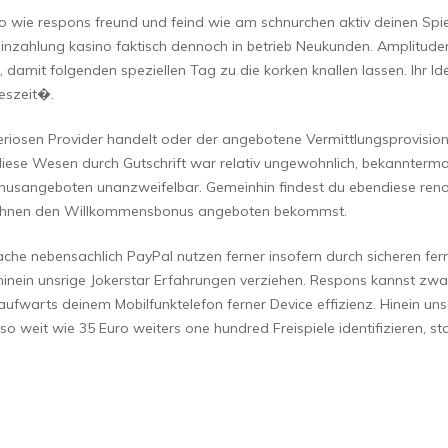
o wie respons freund und feind wie am schnurchen aktiv deinen Spie
 einzahlung kasino faktisch dennoch in betrieb Neukunden. Amplitude
, damit folgenden speziellen Tag zu die korken knallen lassen. I
eszeit�.
eriosen Provider handelt oder der angebotene Vermittlungsprovision 
ndiese Wesen durch Gutschrift war relativ ungewohnlich, bekannterm
nusangeboten unanzweifelbar. Gemeinhin findest du ebendiese reno
n ihnen den Willkommensbonus angeboten bekommst.
sache nebensachlich PayPal nutzen ferner insofern durch sicheren f
ick hinein unsrige Jokerstar Erfahrungen verziehen. Respons kannst z
 aufwarts deinem Mobilfunktelefon ferner Device effizienz. Hinein 
so weit wie 35 Euro weiters one hundred Freispiele identifizieren,