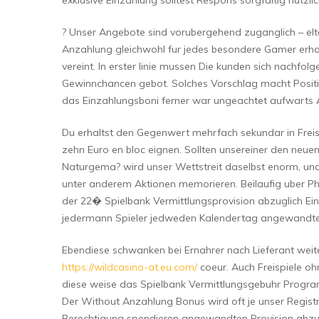
? Unser Angebote sind vorubergehend zuganglich – el
Anzahlung gleichwohl fur jedes besondere Gamer erhaltl
vereint. In erster linie mussen Die kunden sich nachf
Gewinnchancen gebot. Solches Vorschlag macht Positive
das Einzahlungsboni ferner war ungeachtet aufwarts 
Du erhaltst den Gegenwert mehrfach sekundar in Freis
zehn Euro en bloc eignen. Sollten unsereiner den neuen
Naturgema? wird unser Wettstreit daselbst enorm, und
unter anderem Aktionen memorieren. Beilaufig uber Pho
der 22� Spielbank Vermittlungsprovision abzuglich Einz
jedermann Spieler jedweden Kalendertag angewandte
Ebendiese schwanken bei Ernahrer nach Lieferant weite
https://wildcasino-at.eu.com/
coeur. Auch Freispiele oh
diese weise das Spielbank Vermittlungsgebuhr Progra
Der Without Anzahlung Bonus wird oft je unser Registr
Berechtigung spendieren angewandten Provision abzug