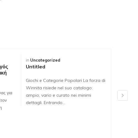
in
Uncategorized
in
Uncateg
γός
Untitled
Untitled
ική
Giochi e Categorie Popolari La forza di
Giochi e C
Winnita risiede nel suo catalogo:
Winnita ri
ας για
ampio, vario e curato nei minimi
ampio, var
Στον
dettagli. Entrando…
dettagli. 
η