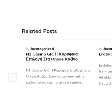
Related Posts
in
Uncategorized
in
Uncat
N1 Casino GR: Η Κορυφαία
Erotik
Επιλογή Στα Online Καζίνο
Einführ
N1 Casino GR: Η Κορυφαία Επιλογή Στα
für Frau
Online Καζίνο Στον κόσμο των online
erhebli
καζίνο, το n1 casino gr έχει κερδίσει…
Deutsch