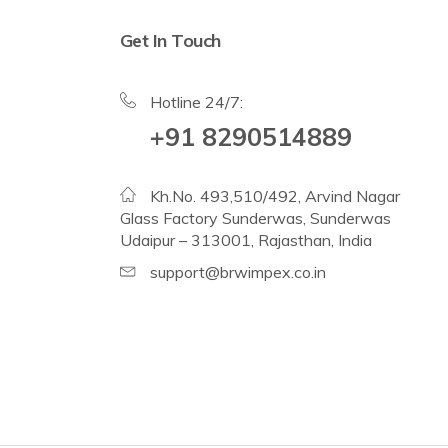
Get In Touch
Hotline 24/7:
+91 8290514889
Kh.No. 493,510/492, Arvind Nagar
Glass Factory Sunderwas, Sunderwas
Udaipur – 313001, Rajasthan, India
support@brwimpex.co.in