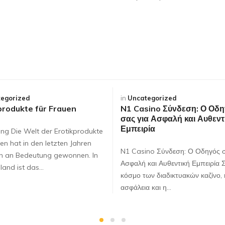
egorized
in
Uncategorized
produkte für Frauen
N1 Casino Σύνδεση: Ο Οδη
σας για Ασφαλή και Αυθεντ
Εμπειρία
ung Die Welt der Erotikprodukte
en hat in den letzten Jahren
N1 Casino Σύνδεση: Ο Οδηγός σ
ch an Bedeutung gewonnen. In
Ασφαλή και Αυθεντική Εμπειρία 
land ist das…
κόσμο των διαδικτυακών καζίνο, 
ασφάλεια και η…