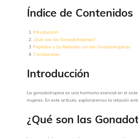
Floor Wipers
Índice de Contenidos
Kitchen Wipers
Rod Set Spares
Introducción
Sponge Mop
¿Qué son las Gonadotropinas?
Péptidos y Su Relación con las Gonadotropinas
Toilet Brushes
Conclusiones
Introducción
La gonadotropina es una hormona esencial en el siste
mujeres. En este artículo, exploraremos la relación e
¿Qué son las Gonadot