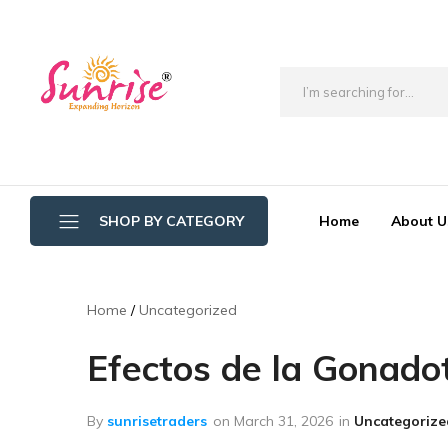
brwimpex
Home
About U
SHOP BY CATEGORY
Bathroom Wipers
Home
Uncategorized
Cotton/Thread Mop
Efectos de la Gonadot
Crystal Mop Sponge Reffil
Dry Mop
By
sunrisetraders
on
March 31, 2026
in
Uncategorize