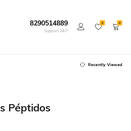
8290514889
0
0
Support 24/7
Recently Viewed
os Péptidos