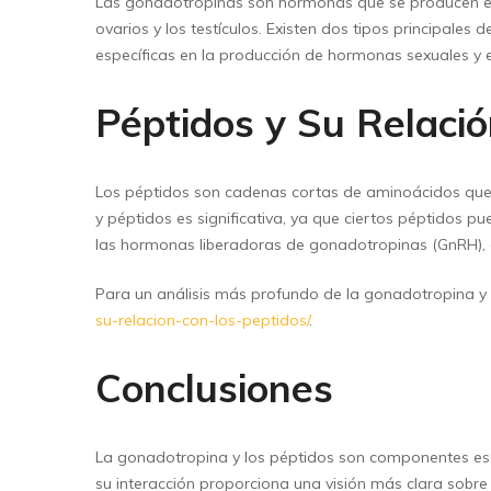
Las gonadotropinas son hormonas que se producen en la
ovarios y los testículos. Existen dos tipos principale
específicas en la producción de hormonas sexuales y 
Péptidos y Su Relaci
Los péptidos son cadenas cortas de aminoácidos que 
y péptidos es significativa, ya que ciertos péptidos pu
las hormonas liberadoras de gonadotropinas (GnRH), es
Para un análisis más profundo de la gonadotropina y s
su-relacion-con-los-peptidos/
.
Conclusiones
La gonadotropina y los péptidos son componentes esen
su interacción proporciona una visión más clara sobre