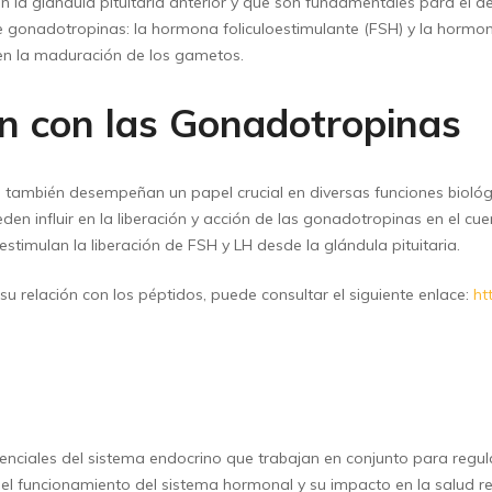
 glándula pituitaria anterior y que son fundamentales para el desa
s de gonadotropinas: la hormona foliculoestimulante (FSH) y la horm
en la maduración de los gametos.
ón con las Gonadotropinas
también desempeñan un papel crucial en diversas funciones biológ
eden influir en la liberación y acción de las gonadotropinas en el c
timulan la liberación de FSH y LH desde la glándula pituitaria.
u relación con los péptidos, puede consultar el siguiente enlace:
ht
ciales del sistema endocrino que trabajan en conjunto para regul
 el funcionamiento del sistema hormonal y su impacto en la salud r