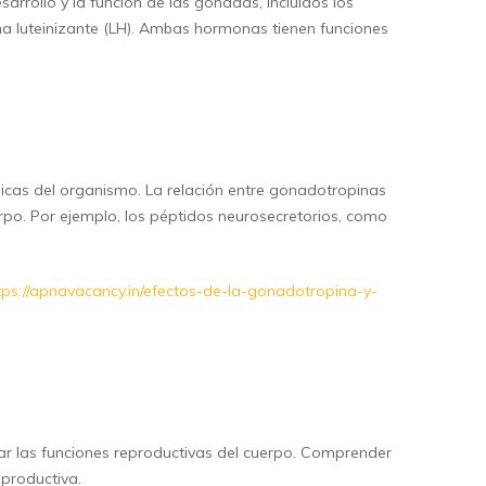
rrollo y la función de las gónadas, incluidos los
ona luteinizante (LH). Ambas hormonas tienen funciones
icas del organismo. La relación entre gonadotropinas
uerpo. Por ejemplo, los péptidos neurosecretorios, como
tps://apnavacancy.in/efectos-de-la-gonadotropina-y-
ar las funciones reproductivas del cuerpo. Comprender
eproductiva.