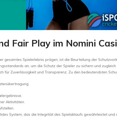
 Fair Play im Nomini Cas
r gesamtes Spielerlebnis prägen, ist die Beurteilung der Schutzvor
gsstandards an, um die Schutz der Spieler zu sichern und zugleich
ntlich für Zuverlässigkeit und Transparenz. Zu den bedeutendsten Sc
atenübertragung.
elergebnisse.
er Aktivitäten.
stellen.
System, das die Integrität des Spielablaufs gewährleistet und di