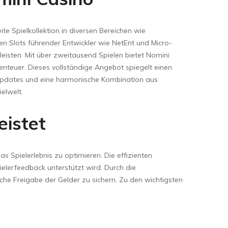
te Spielkollektion in diversen Bereichen wie
en Slots führender Entwickler wie NetEnt und Micro-
sten. Mit über zweitausend Spielen bietet Nomini
benteuer. Dieses vollständige Angebot spiegelt einen
e Updates und eine harmonische Kombination aus
elwelt.
istet
 Spielerlebnis zu optimieren. Die effizienten
elerfeedback unterstützt wird. Durch die
che Freigabe der Gelder zu sichern. Zu den wichtigsten