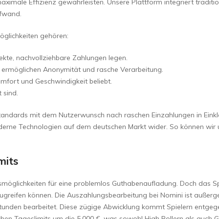
ximale Effizienz gewährleisten. Unsere Plattform integriert tradi
ufwand.
glichkeiten gehören:
rekte, nachvollziehbare Zahlungen legen.
 ermöglichen Anonymität und rasche Verarbeitung.
Komfort und Geschwindigkeit beliebt.
 sind.
sstandards mit dem Nutzerwunsch nach raschen Einzahlungen in Einkla
erne Technologien auf dem deutschen Markt wider. So können wir 
mits
gsmöglichkeiten für eine problemlos Guthabenaufladung. Doch das Spi
ugreifen können. Die Auszahlungsbearbeitung bei Nomini ist außerg
unden bearbeitet. Diese zügige Abwicklung kommt Spielern entgegen,
chen Tageslimits um die 5.000 €, was sowohl High Rollern als auch Ge