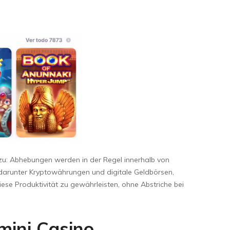
 zu: Abhebungen werden in der Regel innerhalb von
 darunter Kryptowährungen und digitale Geldbörsen,
iese Produktivität zu gewährleisten, ohne Abstriche bei
ini Casino