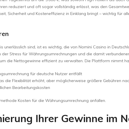
n reduziert und oft sogar vollständig erlässt, was den Gesamtwert 
t, Sicherheit und Kosteneffizienz in Einklang bringt – wichtig für al
ren
nis unerlässlich sind, ist es wichtig, die von Nomini Casino in Deu
der Stress für Währungsumrechnungen und die damit verbundenen K
 um die Nettogewinne effizient zu verwalten. Die Plattform nimmt 
gsumrechnung für deutsche Nutzer entfällt
 die Flexibilität erhöht, aber möglicherweise größere Gebühren nach
dlichen Bearbeitungskosten
smethode Kosten für die Währungsumrechnung anfallen.
ierung Ihrer Gewinne im N