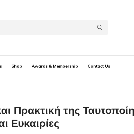
s
Shop
Awards & Membership
Contact Us
αι Πρακτική της Ταυτοποίη
αι Ευκαιρίες