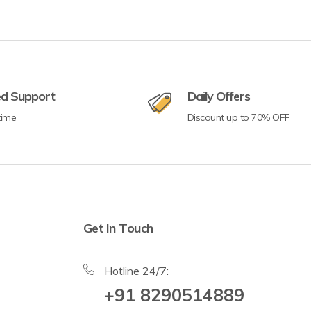
ed Support
Daily Offers
time
Discount up to 70% OFF
Get In Touch
Hotline 24/7:
+91 8290514889