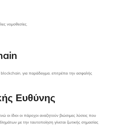
ες νομοθεσίες.
hain
 blockchain, για παράδειγμα, επιτρέπει την ασφαλής
κής Ευθύνης
νώ οι ίδιοι οι πάροχοι αναζητούν βιώσιμες λύσεις που
βλημάτων με την ταυτοποίηση γίνεται ζωτικής σημασίας