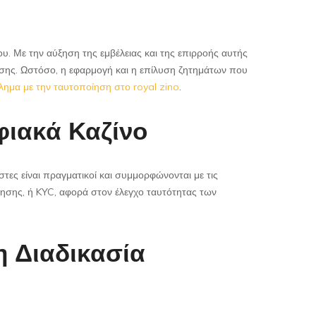
ου. Με την αύξηση της εμβέλειας και της επιρροής αυτής
σης. Ωστόσο, η εφαρμογή και η επίλυση ζητημάτων που
ημα με την ταυτοποίηση στο royal zino
.
φιακά Καζίνο
τες είναι πραγματικοί και συμμορφώνονται με τις
ησης, ή KYC, αφορά στον έλεγχο ταυτότητας των
η Διαδικασία