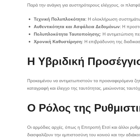
Παρά την ανάγκη για αυστηρότερους ελέγχους, οι πλατφ
Τεχνική Πολυπλοκότητα:
Η ολοκλήρωση συστημάτων 
Αυθεντικότητα και Ασφάλεια Δεδομένων:
Η προστα
Πολυπλοκότητα Ταυτοποίησης:
Η αντιμετώπιση πε
Χρονική Καθυστέρηση:
Η επιβράδυνση της διαδικασ
Η Υβριδική Προσέγγισ
Προκειμένου να αντιμετωπιστούν τα προαναφερόμενα ζητήμ
καταγραφή και έλεγχο της ταυτότητας, μειώνοντας ταυτόχ
Ο Ρόλος της Ρυθμιστ
Οι αρμόδιες αρχές, όπως η Επιτροπή Ετσί και άλλοι ρυθμι
διασφαλίζουν την εμπιστοσύνη του κοινού και την αδιάκο