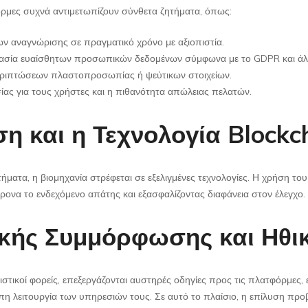
όρμες συχνά αντιμετωπίζουν σύνθετα ζητήματα, όπως:
αναγνώρισης σε πραγματικό χρόνο με αξιοπιστία.
σία ευαίσθητων προσωπικών δεδομένων σύμφωνα με το GDPR και άλλ
ριπτώσεων πλαστοπροσωπίας ή ψεύτικων στοιχείων.
ίας για τους χρήστες και η πιθανότητα απώλειας πελατών.
η και η Τεχνολογία Blockc
ατα, η βιομηχανία στρέφεται σε εξελιγμένες τεχνολογίες. Η χρήση του
ρονα το ενδεχόμενο απάτης και εξασφαλίζοντας διαφάνεια στον έλεγχο.
ικής Συμμόρφωσης και Ηθι
στικοί φορείς, επεξεργάζονται αυστηρές οδηγίες προς τις πλατφόρμες, ε
πη λειτουργία των υπηρεσιών τους. Σε αυτό το πλαίσιο, η επίλυση προ