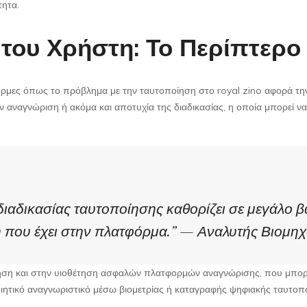
τητα.
του Χρήστη: Το Περίπτερο 
μες όπως το πρόβλημα με την ταυτοποίηση στο royal zino αφορά την 
αναγνώριση ή ακόμα και αποτυχία της διαδικασίας, η οποία μπορεί να 
διαδικασίας ταυτοποίησης καθορίζει σε μεγάλο βα
 που έχει στην πλατφόρμα.” — Αναλυτής Βιομηχαν
ίηση και στην υιοθέτηση ασφαλών πλατφορμών αναγνώρισης, που μπορ
τικό αναγνωριστικό μέσω βιομετρίας ή καταγραφής ψηφιακής ταυτοπο