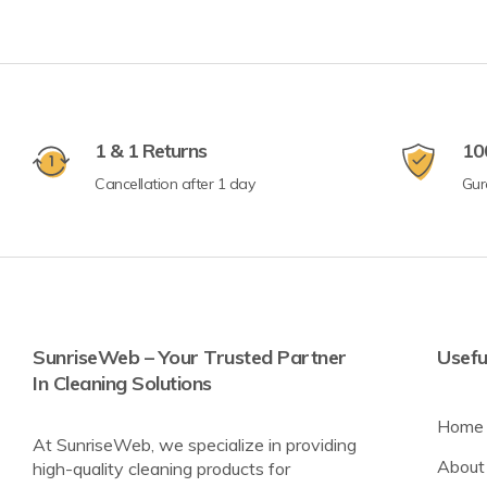
1 & 1 Returns
10
Cancellation after 1 day
Gur
SunriseWeb – Your Trusted Partner
Usefu
In Cleaning Solutions
Home
At SunriseWeb, we specialize in providing
About
high-quality cleaning products for