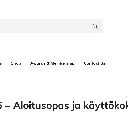
s
Shop
Awards & Membership
Contact Us
 – Aloitusopas ja käyttök