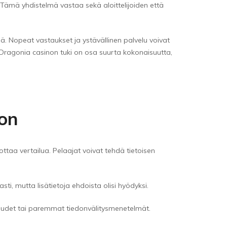
 Tämä yhdistelmä vastaa sekä aloittelijoiden että
sä. Nopeat vastaukset ja ystävällinen palvelu voivat
 Dragonia casinon tuki on osa suurta kokonaisuutta,
ton
ttaa vertailua. Pelaajat voivat tehdä tietoisen
sti, mutta lisätietoja ehdoista olisi hyödyksi.
isuudet tai paremmat tiedonvälitysmenetelmät.