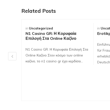
Related Posts
in
Uncategorized
in
Uncat
N1 Casino GR: Η Κορυφαία
Erotik
Επιλογή Στα Online Καζίνο
Einführ
N1 Casino GR: Η Κορυφαία Επιλογή Στα
für Frau
Online Καζίνο Στον κόσμο των online
erhebli
καζίνο, το n1 casino gr έχει κερδίσει…
Deutsch