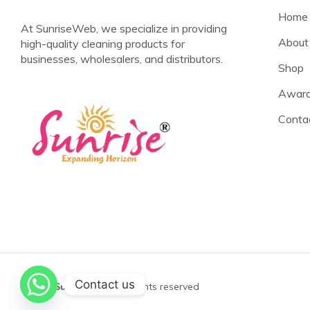
Home
At SunriseWeb, we specialize in providing
About
high-quality cleaning products for
businesses, wholesalers, and distributors.
Shop
Award
Conta
Contact us
©2025
Sunrise Web
All rights reserved