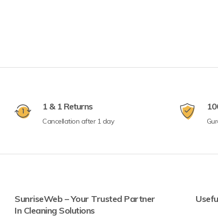
1 & 1 Returns
10
Cancellation after 1 day
Gur
SunriseWeb – Your Trusted Partner
Usefu
In Cleaning Solutions