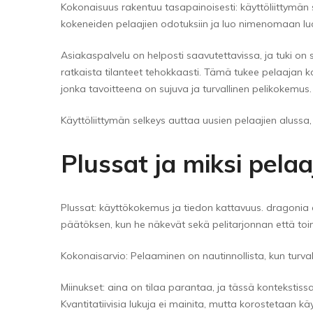
Kokonaisuus rakentuu tasapainoisesti: käyttöliittymän 
kokeneiden pelaajien odotuksiin ja luo nimenomaan lu
Asiakaspalvelu on helposti saavutettavissa, ja tuki on 
ratkaista tilanteet tehokkaasti. Tämä tukee pelaajan 
jonka tavoitteena on sujuva ja turvallinen pelikokemus.
Käyttöliittymän selkeys auttaa uusien pelaajien alussa,
Plussat ja miksi pela
Plussat: käyttökokemus ja tiedon kattavuus. dragonia c
päätöksen, kun he näkevät sekä pelitarjonnan että toim
Kokonaisarvio: Pelaaminen on nautinnollista, kun turvalli
Miinukset: aina on tilaa parantaa, ja tässä konteksti
Kvantitatiivisia lukuja ei mainita, mutta korostetaan 