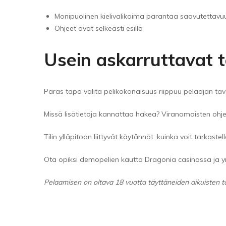
Monipuolinen kielivalikoima parantaa saavutettavu
Ohjeet ovat selkeästi esillä
Usein askarruttavat t
Paras tapa valita pelikokonaisuus riippuu pelaajan tav
Missä lisätietoja kannattaa hakea? Viranomaisten ohjee
Tilin ylläpitoon liittyvät käytännöt: kuinka voit tarkastel
Ota opiksi demopelien kautta Dragonia casinossa ja 
Pelaamisen on oltava 18 vuotta täyttäneiden aikuisten toi