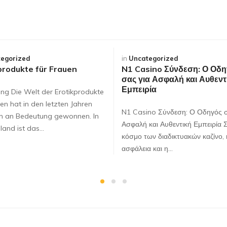
egorized
in
Uncategorized
produkte für Frauen
N1 Casino Σύνδεση: Ο Οδη
σας για Ασφαλή και Αυθεντ
Εμπειρία
ung Die Welt der Erotikprodukte
en hat in den letzten Jahren
N1 Casino Σύνδεση: Ο Οδηγός σ
ch an Bedeutung gewonnen. In
Ασφαλή και Αυθεντική Εμπειρία 
land ist das…
κόσμο των διαδικτυακών καζίνο, 
ασφάλεια και η…