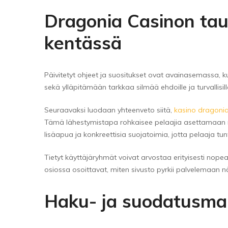
Floor Wipers
Dragonia Casinon taus
Kitchen Wipers
kentässä
Rod Set Spares
Sponge Mop
Päivitetyt ohjeet ja suositukset ovat avainasemassa, 
Toilet Brushes
sekä ylläpitämään tarkkaa silmää ehdoille ja turvallisill
Seuraavaksi luodaan yhteenveto siitä,
kasino dragonia 
Tämä lähestymistapa rohkaisee pelaajia asettamaan ra
lisäapua ja konkreettisia suojatoimia, jotta pelaaja 
Tietyt käyttäjäryhmät voivat arvostaa erityisesti nopea
osiossa osoittavat, miten sivusto pyrkii palvelemaan 
Haku- ja suodatusmah