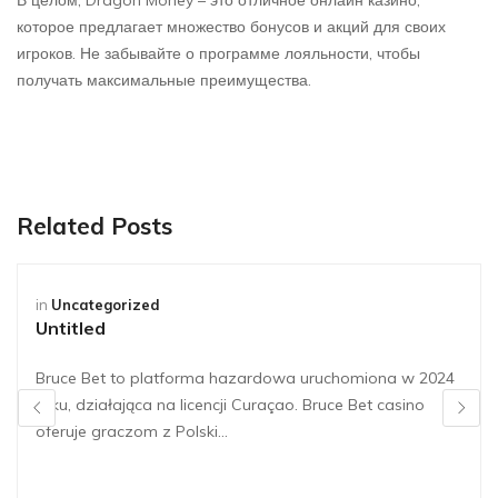
В целом, Dragon Money – это отличное онлайн казино,
которое предлагает множество бонусов и акций для своих
игроков. Не забывайте о программе лояльности, чтобы
получать максимальные преимущества.
Related Posts
in
Uncategorized
Untitled
Bruce Bet to platforma hazardowa uruchomiona w 2024
roku, działająca na licencji Curaçao. Bruce Bet casino
oferuje graczom z Polski…