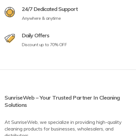
24/7 Dedicated Support
Anywhere & anytime
Daily Offers
Discount up to 70% OFF
SunriseWeb – Your Trusted Partner In Cleaning
Solutions
At SunriseWeb, we specialize in providing high-quality
cleaning products for businesses, wholesalers, and
distributors.