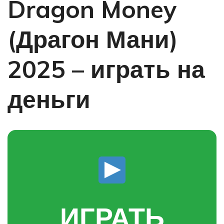
Dragon Money
(Драгон Мани)
2025 – играть на
деньги
ИГРАТЬ