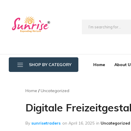
brwimpex
Home
About U
SHOP BY CATEGORY
Bathroom Wipers
Home
Uncategorized
Cotton/Thread Mop
Digitale Freizeitgest
Crystal Mop Sponge Reffil
Dry Mop
By
sunrisetraders
on
April 16, 2025
in
Uncategorized