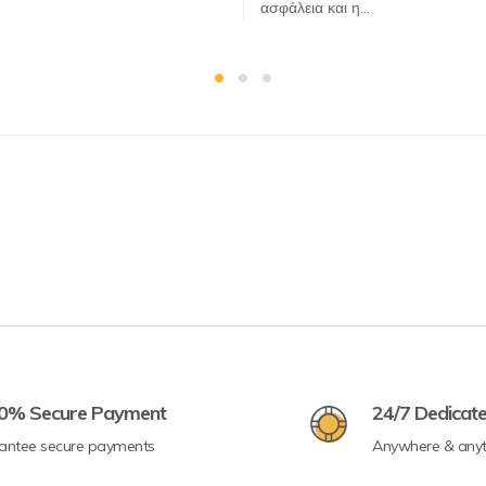
ασφάλεια και η…
0% Secure Payment
24/7 Dedicat
antee secure payments
Anywhere & any