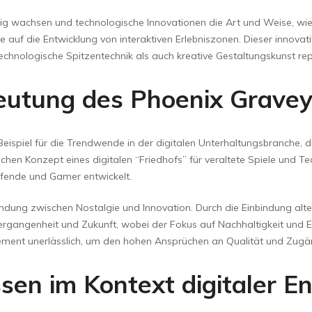
tig wachsen und technologische Innovationen die Art und Weise, wie w
e auf die Entwicklung von interaktiven Erlebniszonen. Dieser innova
echnologische Spitzentechnik als auch kreative Gestaltungskunst rep
eutung des Phoenix Gravey
 Beispiel für die Trendwende in der digitalen Unterhaltungsbranche,
lichen Konzept eines digitalen “Friedhofs” für veraltete Spiele und 
affende und Gamer entwickelt.
erbindung zwischen Nostalgie und Innovation. Durch die Einbindung a
rgangenheit und Zukunft, wobei der Fokus auf Nachhaltigkeit und Erhal
nt unerlässlich, um den hohen Ansprüchen an Qualität und Zugäng
sen im Kontext digitaler E