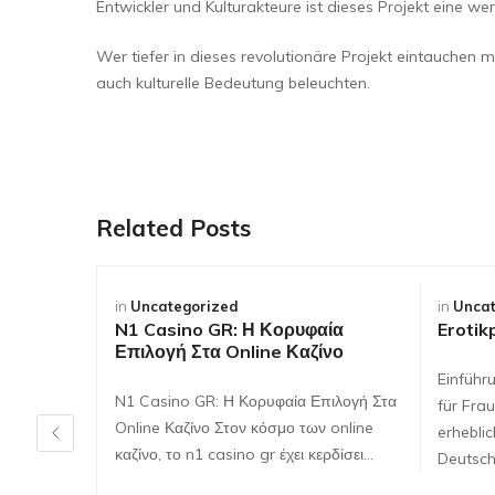
Entwickler und Kulturakteure ist dieses Projekt eine we
Wer tiefer in dieses revolutionäre Projekt eintauchen 
auch kulturelle Bedeutung beleuchten.
Related Posts
in
Uncategorized
in
Uncat
N1 Casino GR: Η Κορυφαία
Erotik
Επιλογή Στα Online Καζίνο
Einführ
N1 Casino GR: Η Κορυφαία Επιλογή Στα
für Frau
Online Καζίνο Στον κόσμο των online
erhebli
καζίνο, το n1 casino gr έχει κερδίσει…
Deutsch