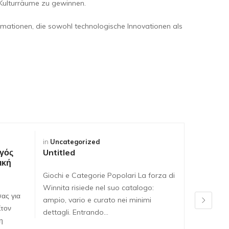
r Kulturräume zu gewinnen.
ationen, die sowohl technologische Innovationen als
in
Uncategorized
in
Uncateg
γός
Untitled
Untitled
ική
Giochi e Categorie Popolari La forza di
Giochi e C
Winnita risiede nel suo catalogo:
Winnita ri
ας για
ampio, vario e curato nei minimi
ampio, var
Στον
dettagli. Entrando…
dettagli. 
η