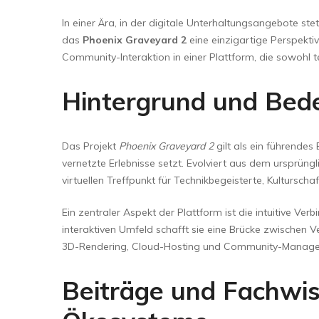
Floor Wipers
In einer Ära, in der digitale Unterhaltungsangebote ste
Kitchen Wipers
das
Phoenix Graveyard 2
eine einzigartige Perspektiv
Rod Set Spares
Community-Interaktion in einer Plattform, die sowohl t
Sponge Mop
Hintergrund und Bed
Toilet Brushes
Das Projekt
Phoenix Graveyard 2
gilt als ein führendes
vernetzte Erlebnisse setzt. Evolviert aus dem ursprüng
virtuellen Treffpunkt für Technikbegeisterte, Kultursch
Ein zentraler Aspekt der Plattform ist die intuitive V
interaktiven Umfeld schafft sie eine Brücke zwischen Ve
3D-Rendering, Cloud-Hosting und Community-Manageme
Beiträge und Fachwis