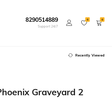
8290514889
0
0
Support 24/7
Recently Viewed
 Phoenix Graveyard 2