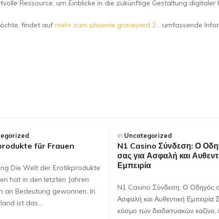
rtvolle Ressource, um Einblicke in die zukünftige Gestaltung digitale
möchte, findet auf
mehr zum phoenix graveyard 2…
umfassende Inform
egorized
in
Uncategorized
produkte für Frauen
N1 Casino Σύνδεση: Ο Οδη
σας για Ασφαλή και Αυθεντ
Εμπειρία
ung Die Welt der Erotikprodukte
en hat in den letzten Jahren
N1 Casino Σύνδεση: Ο Οδηγός σ
ch an Bedeutung gewonnen. In
Ασφαλή και Αυθεντική Εμπειρία 
land ist das…
κόσμο των διαδικτυακών καζίνο, 