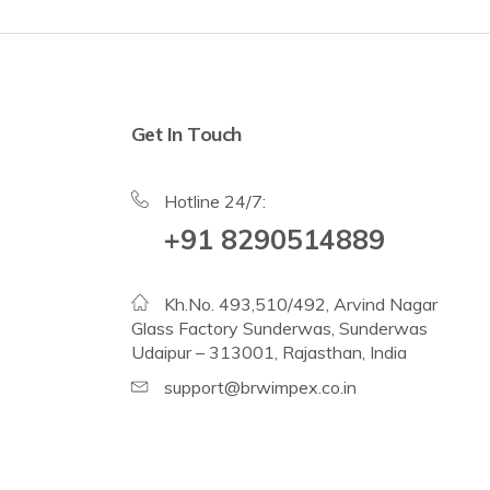
Get In Touch
Hotline 24/7:
+91 8290514889
Kh.No. 493,510/492, Arvind Nagar
Glass Factory Sunderwas, Sunderwas
Udaipur – 313001, Rajasthan, India
support@brwimpex.co.in