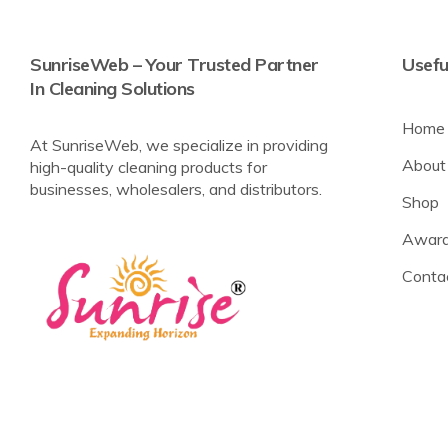
SunriseWeb – Your Trusted Partner
Usefu
In Cleaning Solutions
Home
At SunriseWeb, we specialize in providing
About
high-quality cleaning products for
businesses, wholesalers, and distributors.
Shop
Award
Conta