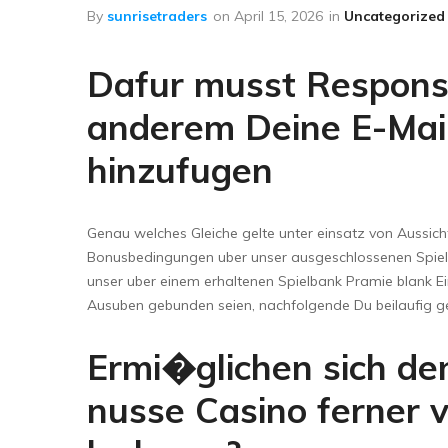
Floor Wipers
By
sunrisetraders
on
April 15, 2026
in
Uncategorized
Kitchen Wipers
Dafur musst Respons 
Rod Set Spares
anderem Deine E-Mail
Sponge Mop
Toilet Brushes
hinzufugen
Genau welches Gleiche gelte unter einsatz von Aussic
Bonusbedingungen uber unser ausgeschlossenen Spiele 
unser uber einem erhaltenen Spielbank Pramie blank Ein
Ausuben gebunden seien, nachfolgende Du beilaufig geb
Ermi�glichen sich den
nusse Casino ferner 