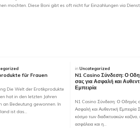
mochten. Diese Boni gibt es oft nicht fur Einzahlungen via Diensten
egorized
in
Uncategorized
produkte für Frauen
N1 Casino Σύνδεση: Ο Οδη
σας για Ασφαλή και Αυθεντ
Εμπειρία
ung Die Welt der Erotikprodukte
en hat in den letzten Jahren
N1 Casino Σύνδεση: Ο Οδηγός σ
ch an Bedeutung gewonnen. In
Ασφαλή και Αυθεντική Εμπειρία 
land ist das…
κόσμο των διαδικτυακών καζίνο, 
ασφάλεια και η…