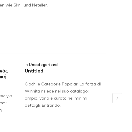
 wie Skrill und Neteller.
in
Uncategorized
in
Uncateg
γός
Untitled
Untitled
ική
Giochi e Categorie Popolari La forza di
Giochi e C
Winnita risiede nel suo catalogo:
Winnita ri
ας για
ampio, vario e curato nei minimi
ampio, var
Στον
dettagli. Entrando…
dettagli. 
η