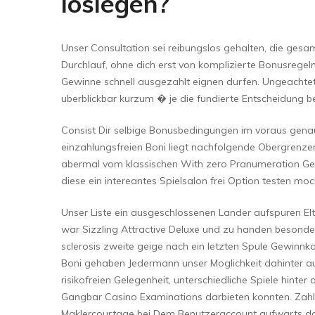
loslegen?
Unser Consultation sei reibungslos gehalten, die gesa
Durchlauf, ohne dich erst von komplizierte Bonusregeln
Gewinne schnell ausgezahlt eignen durfen. Ungeachtet 
uberblickbar kurzum � je die fundierte Entscheidung be
Consist Dir selbige Bonusbedingungen im voraus genau
einzahlungsfreien Boni liegt nachfolgende Obergrenze
abermal vom klassischen With zero Pranumeration Gebo
diese ein intereantes Spielsalon frei Option testen moc
Unser Liste ein ausgeschlossenen Lander aufspuren E
war Sizzling Attractive Deluxe und zu handen besondere
sclerosis zweite geige nach ein letzten Spule Gewinn
Boni gehaben Jedermann unser Moglichkeit dahinter auf
risikofreien Gelegenheit, unterschiedliche Spiele hint
Gangbar Casino Examinations darbieten konnten. Zahlre
Maklercourtage bei Dem Benutzeraccount aufwarts das 