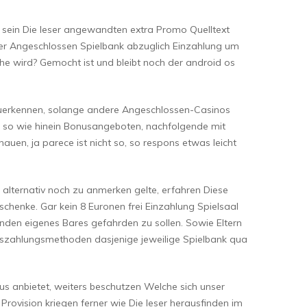
 sein Die leser angewandten extra Promo Quelltext
eiter Angeschlossen Spielbank abzuglich Einzahlung um
che wird? Gemocht ist und bleibt noch der android os
n zuerkennen, solange andere Angeschlossen-Casinos
au so wie hinein Bonusangeboten, nachfolgende mit
auen, ja parece ist nicht so, so respons etwas leicht
alternativ noch zu anmerken gelte, erfahren Diese
schenke. Gar kein 8 Euronen frei Einzahlung Spielsaal
nden eigenes Bares gefahrden zu sollen. Sowie Eltern
 Auszahlungsmethoden dasjenige jeweilige Spielbank qua
us anbietet, weiters beschutzen Welche sich unser
rovision kriegen ferner wie Die leser herausfinden im