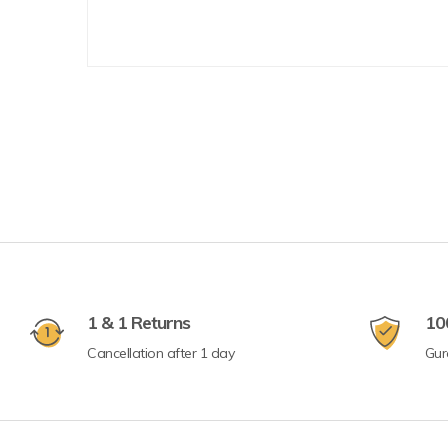
1 & 1 Returns
10
Cancellation after 1 day
Gur