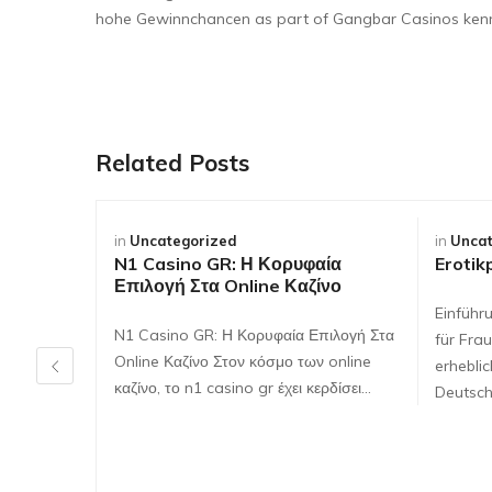
hohe Gewinnchancen as part of Gangbar Casinos kennen 
Related Posts
in
Uncategorized
in
Uncat
N1 Casino GR: Η Κορυφαία
Erotik
Επιλογή Στα Online Καζίνο
Einführ
N1 Casino GR: Η Κορυφαία Επιλογή Στα
für Frau
Online Καζίνο Στον κόσμο των online
erhebli
καζίνο, το n1 casino gr έχει κερδίσει…
Deutsch