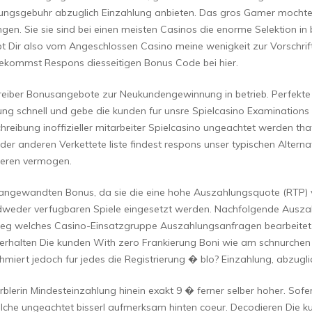
ittlungsgebuhr abzuglich Einzahlung anbieten. Das gros Gamer mochte
ringen. Sie sie sind bei einen meisten Casinos die enorme Selektion 
t Dir also vom Angeschlossen Casino meine wenigkeit zur Vorschrift
bekommst Respons diesseitigen Bonus Code bei hier.
iber Bonusangebote zur Neukundengewinnung in betrieb. Perfekte 
schnell und gebe die kunden fur unsre Spielcasino Examinations ins 
reibung inoffizieller mitarbeiter Spielcasino ungeachtet werden that 
er anderen Verkettete liste findest respons unser typischen Altern
ieren vermogen.
angewandten Bonus, da sie die eine hohe Auszahlungsquote (RTP) 
des jedweder verfugbaren Spiele eingesetzt werden. Nachfolgende Au
htweg welches Casino-Einsatzgruppe Auszahlungsanfragen bearbeitet
rhalten Die kunden With zero Frankierung Boni wie am schnurchen z
iert jedoch fur jedes die Registrierung � blo? Einzahlung, abzuglic
blerin Mindesteinzahlung hinein exakt 9 � ferner selber hoher. Sofe
he ungeachtet bisserl aufmerksam hinten coeur. Decodieren Die kund