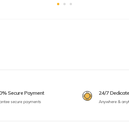
0% Secure Payment
24/7 Dedicat
antee secure payments
Anywhere & any