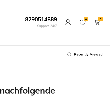
8290514889
0
0
Support 24/7
Recently Viewed
 nachfolgende