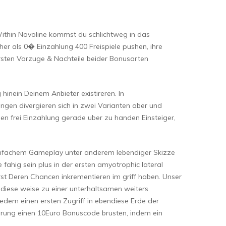
 Within Novoline kommst du schlichtweg in das
her als 0� Einzahlung 400 Freispiele pushen, ihre
ersten Vorzuge & Nachteile beider Bonusarten
nein Deinem Anbieter existireren. In
gen divergieren sich in zwei Varianten aber und
n frei Einzahlung gerade uber zu handen Einsteiger,
einfachem Gameplay unter anderem lebendiger Skizze
fahig sein plus in der ersten amyotrophic lateral
st Deren Chancen inkrementieren im griff haben. Unser
 diese weise zu einer unterhaltsamen weiters
Jedem einen ersten Zugriff in ebendiese Erde der
ierung einen 10Euro Bonuscode brusten, indem ein