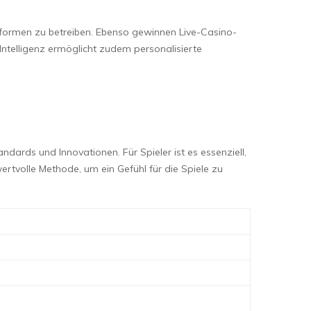
tformen zu betreiben. Ebenso gewinnen Live-Casino-
Intelligenz ermöglicht zudem personalisierte
dards und Innovationen. Für Spieler ist es essenziell,
ertvolle Methode, um ein Gefühl für die Spiele zu