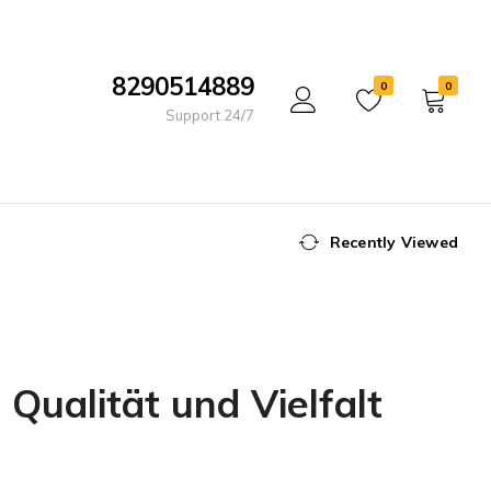
8290514889
0
0
Support 24/7
Recently Viewed
 Qualität und Vielfalt