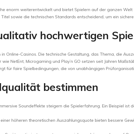
che enorm weiterentwickelt und bietet Spielern auf der ganzen Welt 
nen Titel sowie die technischen Standards entscheidend, um ein sicher
alitativ hochwertigen Spi
 in Online-Casinos. Die technische Gestaltung, das Thema, die Au
r wie NetEnt, Microgaming und Play’n GO setzen seit Jahren Maßstäbe 
orgt für faire Spielbedingungen, die von unabhängigen Prüforganisati
elqualität bestimmen
ersive Soundeffekte steigern die Spielerfahrung. Ein Beispiel ist
t einer höheren theoretischen Auszahlungsquote bieten bessere G