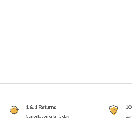
1 & 1 Returns
10
Cancellation after 1 day
Gur