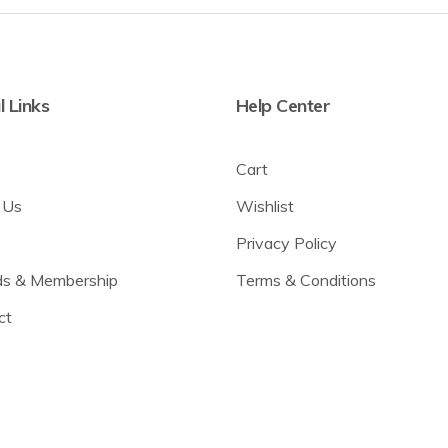
l Links
Help Center
Cart
 Us
Wishlist
Privacy Policy
s & Membership
Terms & Conditions
ct