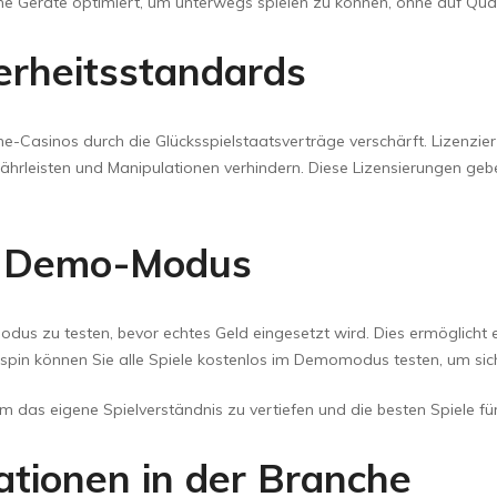
e Geräte optimiert, um unterwegs spielen zu können, ohne auf Quali
erheitsstandards
e-Casinos durch die Glücksspielstaatsverträge verschärft. Lizenzier
währleisten und Manipulationen verhindern. Diese Lizensierungen gebe
h Demo-Modus
odus zu testen, bevor echtes Geld eingesetzt wird. Dies ermöglicht 
ngospin können Sie alle Spiele kostenlos im Demomodus testen, um s
 um das eigene Spielverständnis zu vertiefen und die besten Spiele 
ationen in der Branche