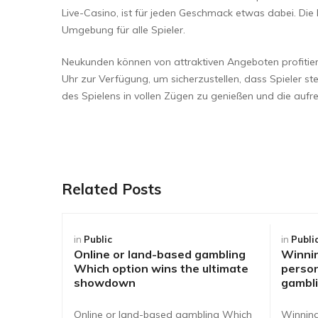
Live-Casino, ist für jeden Geschmack etwas dabei. Die
Umgebung für alle Spieler.
Neukunden können von attraktiven Angeboten profitie
Uhr zur Verfügung, um sicherzustellen, dass Spieler s
des Spielens in vollen Zügen zu genießen und die aufr
Related Posts
in
Public
in
Publi
Online or land-based gambling
Winnin
Which option wins the ultimate
person
showdown
gambl
Online or land-based gambling Which
Winning