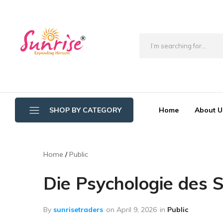
brwimpex
Home
About U
SHOP BY CATEGORY
Bathroom Wipers
Home
Public
Cotton/Thread Mop
Die Psychologie des 
Crystal Mop Sponge Reffil
Dry Mop
By
sunrisetraders
on
April 9, 2026
in
Public