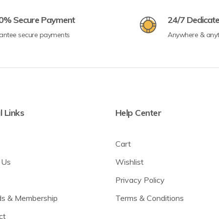
0% Secure Payment
24/7 Dedicat
antee secure payments
Anywhere & any
l Links
Help Center
Cart
 Us
Wishlist
Privacy Policy
s & Membership
Terms & Conditions
ct