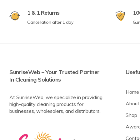
1 & 1 Returns
10
Cancellation after 1 day
Gur
SunriseWeb – Your Trusted Partner
Usefu
In Cleaning Solutions
Home
At SunriseWeb, we specialize in providing
About
high-quality cleaning products for
businesses, wholesalers, and distributors.
Shop
Award
Conta