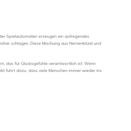
e der Spielautomaten erzeugen ein aufregendes
z höher schlagen. Diese Mischung aus Nervenkitzel und
rn, das für Glücksgefühle verantwortlich ist. Wenn
fekt führt dazu, dass viele Menschen immer wieder ins