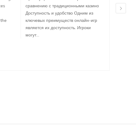
ces
сравнению с традиционными казино
hazardních
Доступность и удобство Одним из
fascinujíc
 the
ключевых преимуществ онлайн-игр
является их доступность. Игроки
могут…