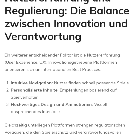
Regulierung: Die Balance
zwischen Innovation und
Verantwortung
Ein weiterer entscheidender Faktor ist die Nutzererfahrung
(User Experience, UX). Innovationsgetriebene Plattformen
orientieren sich an internationalen Best Practices:
Intuitive Navigation:
Nutzer finden schnell passende Spiele
Personalisierte Inhalte:
Empfehlungen basierend auf
Spielverhalten
Hochwertiges Design und Animationen:
Visuell
ansprechendes Interface
Gleichzeitig unterliegen Plattformen strengen regulatorischen
Vorgaben, die den Spielerschutz und verantwortungsvollen