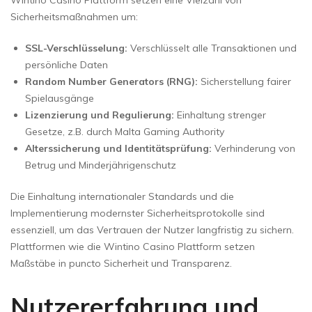
Sicherheitsmaßnahmen um:
SSL-Verschlüsselung:
Verschlüsselt alle Transaktionen und
persönliche Daten
Random Number Generators (RNG):
Sicherstellung fairer
Spielausgänge
Lizenzierung und Regulierung:
Einhaltung strenger
Gesetze, z.B. durch Malta Gaming Authority
Alterssicherung und Identitätsprüfung:
Verhinderung von
Betrug und Minderjährigenschutz
Die Einhaltung internationaler Standards und die
Implementierung modernster Sicherheitsprotokolle sind
essenziell, um das Vertrauen der Nutzer langfristig zu sichern.
Plattformen wie die Wintino Casino Plattform setzen
Maßstäbe in puncto Sicherheit und Transparenz.
Nutzererfahrung und