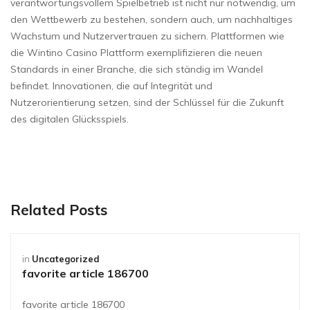
verantwortungsvollem Spielbetrieb ist nicht nur notwendig, um
den Wettbewerb zu bestehen, sondern auch, um nachhaltiges
Wachstum und Nutzervertrauen zu sichern. Plattformen wie
die Wintino Casino Plattform exemplifizieren die neuen
Standards in einer Branche, die sich ständig im Wandel
befindet. Innovationen, die auf Integrität und
Nutzerorientierung setzen, sind der Schlüssel für die Zukunft
des digitalen Glücksspiels.
Related Posts
in
Uncategorized
favorite article 186700
favorite article 186700