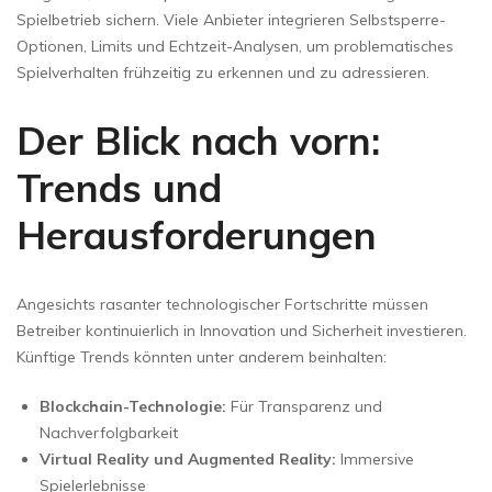
Spielbetrieb sichern. Viele Anbieter integrieren Selbstsperre-
Optionen, Limits und Echtzeit-Analysen, um problematisches
Spielverhalten frühzeitig zu erkennen und zu adressieren.
Der Blick nach vorn:
Trends und
Herausforderungen
Angesichts rasanter technologischer Fortschritte müssen
Betreiber kontinuierlich in Innovation und Sicherheit investieren.
Künftige Trends könnten unter anderem beinhalten:
Blockchain-Technologie:
Für Transparenz und
Nachverfolgbarkeit
Virtual Reality und Augmented Reality:
Immersive
Spielerlebnisse