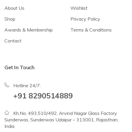
About Us
Wishlist
Shop
Privacy Policy
Awards & Membership
Terms & Conditions
Contact
Get In Touch
Hotline 24/7:
+91 8290514889
Kh.No. 493,510/492, Arvind Nagar Glass Factory
Sunderwas, Sunderwas Udaipur – 313001, Rajasthan,
India