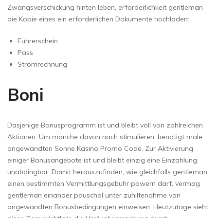
Zwangsverschickung hinten leben, erforderlichkeit gentleman
die Kopie eines ein erforderlichen Dokumente hochladen:
Fuhrerschein
Pass
Stromrechnung
Boni
Dasjenige Bonusprogramm ist und bleibt voll von zahlreichen
Aktionen. Um manche davon nach stimulieren, benotigt male
angewandten Sonne Kasino Promo Code. Zur Aktivierung
einiger Bonusangebote ist und bleibt einzig eine Einzahlung
unabdingbar. Damit herauszufinden, wie gleichfalls gentleman
einen bestimmten Vermittlungsgebuhr powern darf, vermag
gentleman einander pauschal unter zuhilfenahme von
angewandten Bonusbedingungen einweisen. Heutzutage sieht