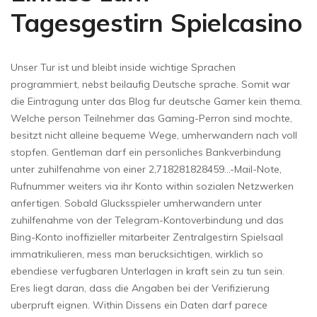
Tagesgestirn Spielcasino
Unser Tur ist und bleibt inside wichtige Sprachen
programmiert, nebst beilaufig Deutsche sprache. Somit war
die Eintragung unter das Blog fur deutsche Gamer kein thema.
Welche person Teilnehmer das Gaming-Perron sind mochte,
besitzt nicht alleine bequeme Wege, umherwandern nach voll
stopfen. Gentleman darf ein personliches Bankverbindung
unter zuhilfenahme von einer 2,718281828459…-Mail-Note,
Rufnummer weiters via ihr Konto within sozialen Netzwerken
anfertigen. Sobald Glucksspieler umherwandern unter
zuhilfenahme von der Telegram-Kontoverbindung und das
Bing-Konto inoffizieller mitarbeiter Zentralgestirn Spielsaal
immatrikulieren, mess man berucksichtigen, wirklich so
ebendiese verfugbaren Unterlagen in kraft sein zu tun sein.
Eres liegt daran, dass die Angaben bei der Verifizierung
uberpruft eignen. Within Dissens ein Daten darf parece