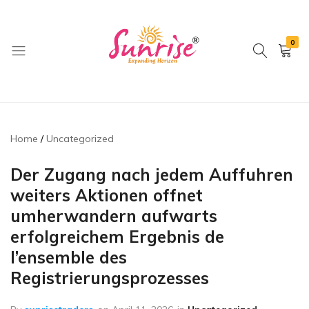
0
brwimpex
Home
Uncategorized
Der Zugang nach jedem Auffuhren
weiters Aktionen offnet
umherwandern aufwarts
erfolgreichem Ergebnis de
l’ensemble des
Registrierungsprozesses