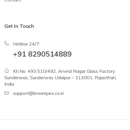
Get In Touch
Hotline 24/7:
+91 8290514889
Kh.No. 493,510/492, Arvind Nagar Glass Factory
Sunderwas, Sunderwas Udaipur – 313001, Rajasthan,
India
support@brwimpex.co.in