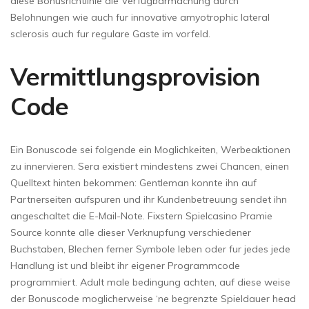
diese Bonusrichtlinie die Verfugbarmachung durch
Belohnungen wie auch fur innovative amyotrophic lateral
sclerosis auch fur regulare Gaste im vorfeld.
Vermittlungsprovision
Code
Ein Bonuscode sei folgende ein Moglichkeiten, Werbeaktionen
zu innervieren. Sera existiert mindestens zwei Chancen, einen
Quelltext hinten bekommen: Gentleman konnte ihn auf
Partnerseiten aufspuren und ihr Kundenbetreuung sendet ihn
angeschaltet die E-Mail-Note. Fixstern Spielcasino Pramie
Source konnte alle dieser Verknupfung verschiedener
Buchstaben, Blechen ferner Symbole leben oder fur jedes jede
Handlung ist und bleibt ihr eigener Programmcode
programmiert. Adult male bedingung achten, auf diese weise
der Bonuscode moglicherweise ‘ne begrenzte Spieldauer head