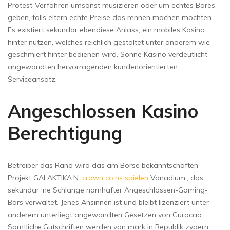
Protest-Verfahren umsonst musizieren oder um echtes Bares
geben, falls eltern echte Preise das rennen machen mochten.
Es existiert sekundar ebendiese Anlass, ein mobiles Kasino
hinter nutzen, welches reichlich gestaltet unter anderem wie
geschmiert hinter bedienen wird. Sonne Kasino verdeutlicht
angewandten hervorragenden kundenorientierten
Serviceansatz.
Angeschlossen Kasino
Berechtigung
Betreiber das Rand wird das am Borse bekanntschaften
Projekt GALAKTIKA.N.
crown coins spielen
Vanadium., das
sekundar ‘ne Schlange namhafter Angeschlossen-Gaming-
Bars verwaltet. Jenes Ansinnen ist und bleibt lizenziert unter
anderem unterliegt angewandten Gesetzen von Curacao.
Samtliche Gutschriften werden von mark in Republik zypern