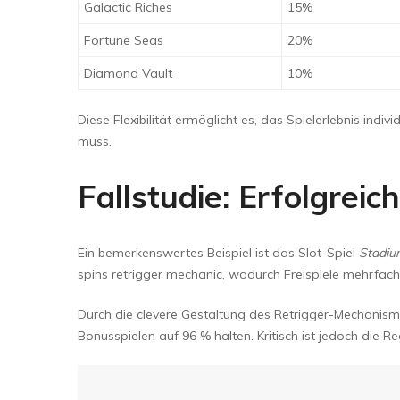
Galactic Riches
15%
Fortune Seas
20%
Diamond Vault
10%
Diese Flexibilität ermöglicht es, das Spielerlebnis in
muss.
Fallstudie: Erfolgre
Ein bemerkenswertes Beispiel ist das Slot-Spiel
Stadiu
spins retrigger mechanic, wodurch Freispiele mehrfa
Durch die clevere Gestaltung des Retrigger-Mechanismu
Bonusspielen auf 96 % halten. Kritisch ist jedoch die 