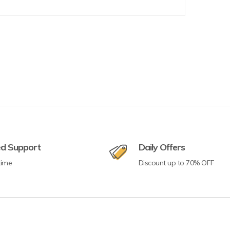
ed Support
Daily Offers
time
Discount up to 70% OFF