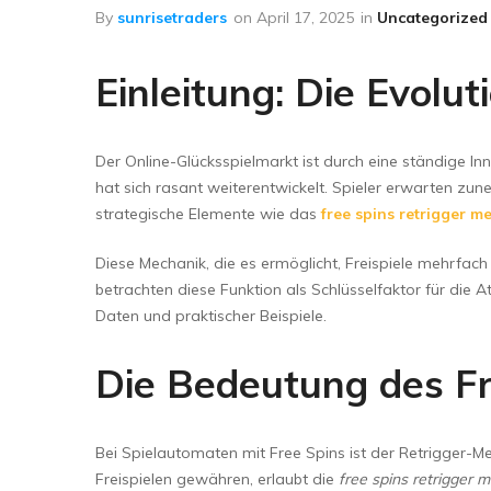
Floor Wipers
By
sunrisetraders
on
April 17, 2025
in
Uncategorized
Kitchen Wipers
Einleitung: Die Evolu
Rod Set Spares
Sponge Mop
Der Online-Glücksspielmarkt ist durch eine ständige I
Toilet Brushes
hat sich rasant weiterentwickelt. Spieler erwarten z
strategische Elemente wie das
free spins retrigger m
Diese Mechanik, die es ermöglicht, Freispiele mehrfac
betrachten diese Funktion als Schlüsselfaktor für die 
Daten und praktischer Beispiele.
Die Bedeutung des Fr
Bei Spielautomaten mit Free Spins ist der Retrigger-M
Freispielen gewähren, erlaubt die
free spins retrigger 