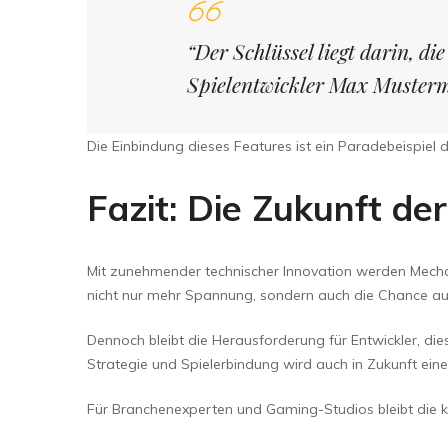
“Der Schlüssel liegt darin, di
Spielentwickler Max Muster
Die Einbindung dieses Features ist ein Paradebeispiel 
Fazit: Die Zukunft d
Mit zunehmender technischer Innovation werden Mechan
nicht nur mehr Spannung, sondern auch die Chance auf
Dennoch bleibt die Herausforderung für Entwickler, die
Strategie und Spielerbindung wird auch in Zukunft eine 
Für Branchenexperten und Gaming-Studios bleibt die ko