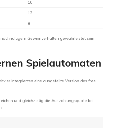
10
12
8
nd nachhaltigem Gewinnverhalten gewährleistet sein
dernen Spielautomaten
ickler integrierten eine ausgefeilte Version des free
reichen und gleichzeitig die Auszahlungsquote bei
n.