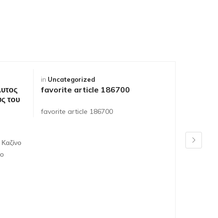
in
Uncategorized
in
Uncateg
λυτος
favorite article 186700
Online vs
ς του
Spielaut
entschei
favorite article 186700
Kenner
Als erfahre
 Καζίνο
die Welt d
ιο
ist als nu
Die…