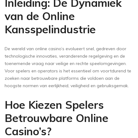
Inleiding: De Dynamiek
van de Online
Kansspelindustrie
De wereld van online casino’s evolueert snel, gedreven door
technologische innovaties, veranderende regelgeving en de
toenemende vraag naar veilige en rechte speelomgevingen.
Voor spelers en operators is het essentieel om voortdurend te
zoeken naar betrouwbare platforms die voldoen aan de
hoogste normen van eerlijkheid, veiligheid en gebruiksgemak.
Hoe Kiezen Spelers
Betrouwbare Online
Casino’s?