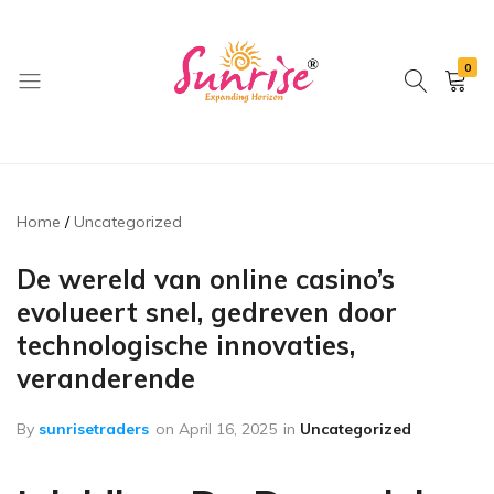
0
brwimpex
Home
Uncategorized
De wereld van online casino’s
evolueert snel, gedreven door
technologische innovaties,
veranderende
By
sunrisetraders
on
April 16, 2025
in
Uncategorized