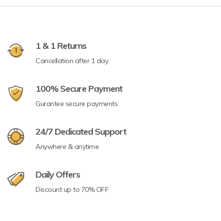
1 & 1 Returns
Cancellation after 1 day
100% Secure Payment
Gurantee secure payments
24/7 Dedicated Support
Anywhere & anytime
Daily Offers
Discount up to 70% OFF