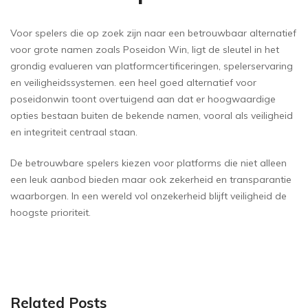
Voor spelers die op zoek zijn naar een betrouwbaar alternatief
voor grote namen zoals Poseidon Win, ligt de sleutel in het
grondig evalueren van platformcertificeringen, spelerservaring
en veiligheidssystemen. een heel goed alternatief voor
poseidonwin toont overtuigend aan dat er hoogwaardige
opties bestaan buiten de bekende namen, vooral als veiligheid
en integriteit centraal staan.
De betrouwbare spelers kiezen voor platforms die niet alleen
een leuk aanbod bieden maar ook zekerheid en transparantie
waarborgen. In een wereld vol onzekerheid blijft veiligheid de
hoogste prioriteit.
Related Posts