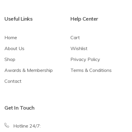
Useful Links
Help Center
Home
Cart
About Us
Wishlist
Shop
Privacy Policy
Awards & Membership
Terms & Conditions
Contact
Get In Touch
Hotline 24/7: