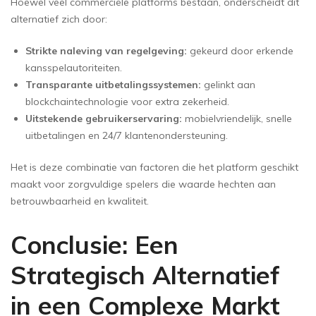
Hoewel veel commerciële platforms bestaan, onderscheidt dit
alternatief zich door:
Strikte naleving van regelgeving:
gekeurd door erkende
kansspelautoriteiten.
Transparante uitbetalingssystemen:
gelinkt aan
blockchaintechnologie voor extra zekerheid.
Uitstekende gebruikerservaring:
mobielvriendelijk, snelle
uitbetalingen en 24/7 klantenondersteuning.
Het is deze combinatie van factoren die het platform geschikt
maakt voor zorgvuldige spelers die waarde hechten aan
betrouwbaarheid en kwaliteit.
Conclusie: Een
Strategisch Alternatief
in een Complexe Markt