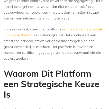
wegens recente controverse of veranderde regelgeving. Het is
hierbij belangrijk om te weten dat niet elk alternatief even
betrouwbaar is, hoewel sommige platformen zeker in staat
zijn om een uitstekende ervaring te bieden.
In deze context, speelt het platform
een heel goed alternatief
voor poseidonwin
een belangrijke rol. Het combineert een
breed spelaanbod, strikte veiligheidsmaatregelen en een
gebruiksvriendelijke interface. Het platform is bovendien
licentie- en certificeringsgetuige van de betrouwbaarheid die
spelers zoeken.
Waarom Dit Platform
een Strategische Keuze
Is