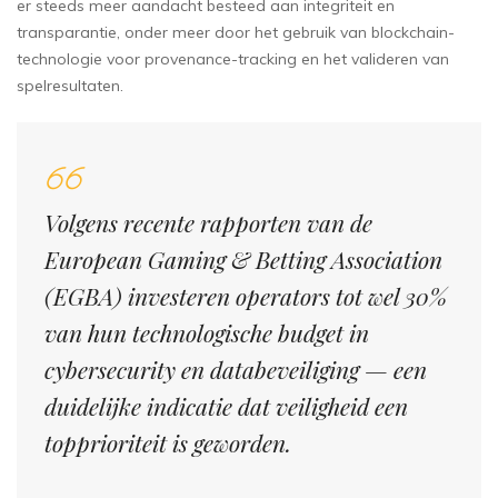
er steeds meer aandacht besteed aan integriteit en
transparantie, onder meer door het gebruik van blockchain-
technologie voor provenance-tracking en het valideren van
spelresultaten.
Volgens recente rapporten van de
European Gaming & Betting Association
(EGBA) investeren operators tot wel 30%
van hun technologische budget in
cybersecurity en databeveiliging — een
duidelijke indicatie dat veiligheid een
topprioriteit is geworden.