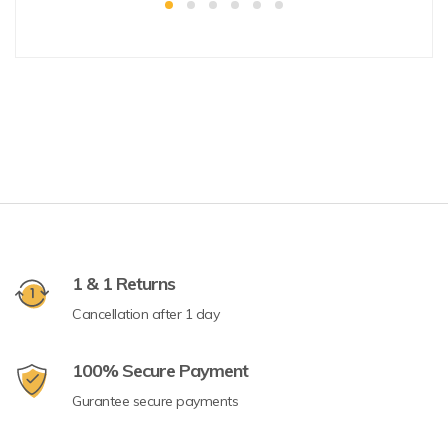
1 & 1 Returns
Cancellation after 1 day
100% Secure Payment
Gurantee secure payments