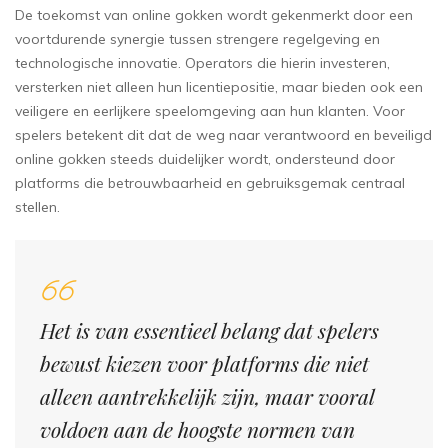
De toekomst van online gokken wordt gekenmerkt door een
voortdurende synergie tussen strengere regelgeving en
technologische innovatie. Operators die hierin investeren,
versterken niet alleen hun licentiepositie, maar bieden ook een
veiligere en eerlijkere speelomgeving aan hun klanten. Voor
spelers betekent dit dat de weg naar verantwoord en beveiligd
online gokken steeds duidelijker wordt, ondersteund door
platforms die betrouwbaarheid en gebruiksgemak centraal
stellen.
Het is van essentieel belang dat spelers
bewust kiezen voor platforms die niet
alleen aantrekkelijk zijn, maar vooral
voldoen aan de hoogste normen van