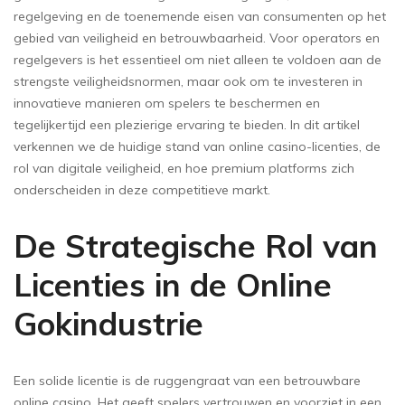
regelgeving en de toenemende eisen van consumenten op het
gebied van veiligheid en betrouwbaarheid. Voor operators en
regelgevers is het essentieel om niet alleen te voldoen aan de
strengste veiligheidsnormen, maar ook om te investeren in
innovatieve manieren om spelers te beschermen en
tegelijkertijd een plezierige ervaring te bieden. In dit artikel
verkennen we de huidige stand van online casino-licenties, de
rol van digitale veiligheid, en hoe premium platforms zich
onderscheiden in deze competitieve markt.
De Strategische Rol van
Licenties in de Online
Gokindustrie
Een solide licentie is de ruggengraat van een betrouwbare
online casino. Het geeft spelers vertrouwen en voorziet in een