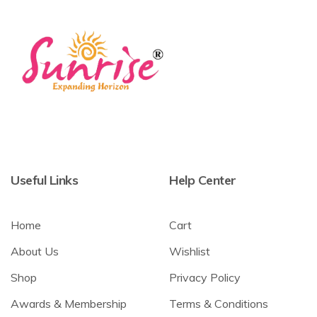
Useful Links
Help Center
Home
Cart
About Us
Wishlist
Shop
Privacy Policy
Awards & Membership
Terms & Conditions