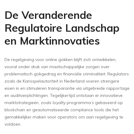
De Veranderende
Regulatoire Landschap
en Marktinnovaties
De regelgeving voor online gokken blijft zich ontwikkelen,
vooral onder druk van maatschappelijke zorgen over
problematisch gokgedrag en financiële criminaliteit. Regulators
zoals de Kansspelautoriteit in Nederland voeren strengere
eisen in en stimuleren transparantie via uitgebreide rapportage
en auditverplichtingen. Tegelijkertijd ontstaan er innovatieve
marktstrategieën, zoals loyalty programma’s gebaseerd op
blockchain en geautomatiseerde compliance tools die het
gemakkelijker maken voor operators om aan regelgeving te
voldoen.