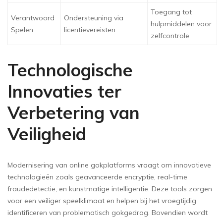
Toegang tot
Verantwoord
Ondersteuning via
hulpmiddelen voor
Spelen
licentievereisten
zelfcontrole
Technologische
Innovaties ter
Verbetering van
Veiligheid
Modernisering van online gokplatforms vraagt om innovatieve
technologieën zoals geavanceerde encryptie, real-time
fraudedetectie, en kunstmatige intelligentie. Deze tools zorgen
voor een veiliger speelklimaat en helpen bij het vroegtijdig
identificeren van problematisch gokgedrag. Bovendien wordt