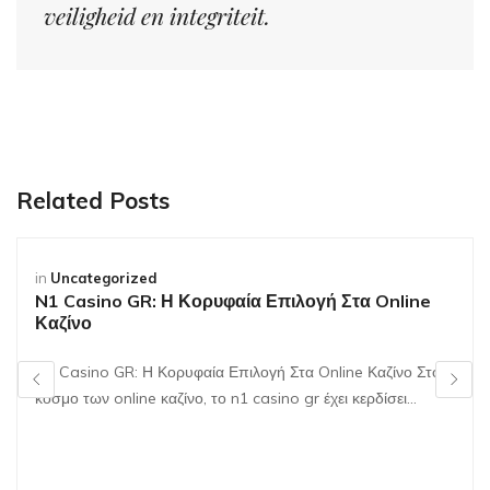
veiligheid en integriteit.
Related Posts
in
Uncategorized
N1 Casino GR: Η Κορυφαία Επιλογή Στα Online
Καζίνο
N1 Casino GR: Η Κορυφαία Επιλογή Στα Online Καζίνο Στον
κόσμο των online καζίνο, το n1 casino gr έχει κερδίσει…