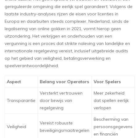
gereguleerde omgeving die eerlijk spel garandeert. Volgens de
laatste industry-analyses rijzen de eisen voor licenties in
Europa en daarbuiten steeds complexer. Nederland, sinds de
legalisering van online gokken in 2021, vormt hierop geen
uitzondering. Het verkrijgen en onderhouden van een
vergunning is een proces dat strikte naleving van landelijke en
internationale regelgeving vereist, inclusief uitgebreide audits
op het gebied van veiligheid, betalingsverwerking en
speelverantwoordelijkheid.
Aspect
Belang voor Operators
Voor Spelers
Versterkt vertrouwen
Meer zekerheid
Transparantie
door bewijs van
dat spellen eerlijk
regelgeving
verlopen
Bescherming van
Vereist robuuste
Veiligheid
persoonsgegevens
beveiligingsmaatregelen
en financiën