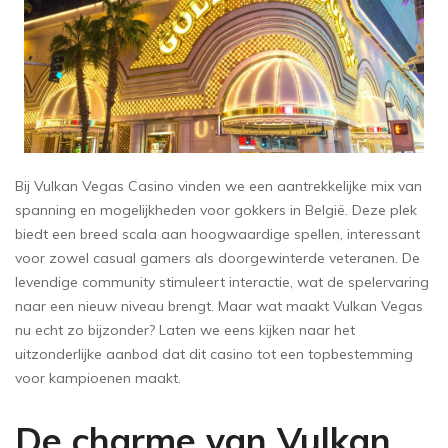
Bij Vulkan Vegas Casino vinden we een aantrekkelijke mix van
spanning en mogelijkheden voor gokkers in België. Deze plek
biedt een breed scala aan hoogwaardige spellen, interessant
voor zowel casual gamers als doorgewinterde veteranen. De
levendige community stimuleert interactie, wat de spelervaring
naar een nieuw niveau brengt. Maar wat maakt Vulkan Vegas
nu echt zo bijzonder? Laten we eens kijken naar het
uitzonderlijke aanbod dat dit casino tot een topbestemming
voor kampioenen maakt.
De charme van Vulkan