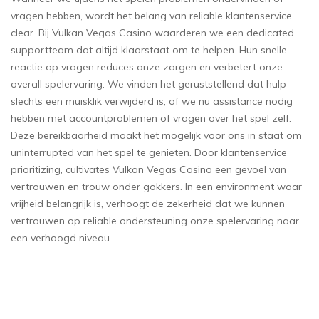
vragen hebben, wordt het belang van reliable klantenservice
clear. Bij Vulkan Vegas Casino waarderen we een dedicated
supportteam dat altijd klaarstaat om te helpen. Hun snelle
reactie op vragen reduces onze zorgen en verbetert onze
overall spelervaring. We vinden het geruststellend dat hulp
slechts een muisklik verwijderd is, of we nu assistance nodig
hebben met accountproblemen of vragen over het spel zelf.
Deze bereikbaarheid maakt het mogelijk voor ons in staat om
uninterrupted van het spel te genieten. Door klantenservice
prioritizing, cultivates Vulkan Vegas Casino een gevoel van
vertrouwen en trouw onder gokkers. In een environment waar
vrijheid belangrijk is, verhoogt de zekerheid dat we kunnen
vertrouwen op reliable ondersteuning onze spelervaring naar
een verhoogd niveau.