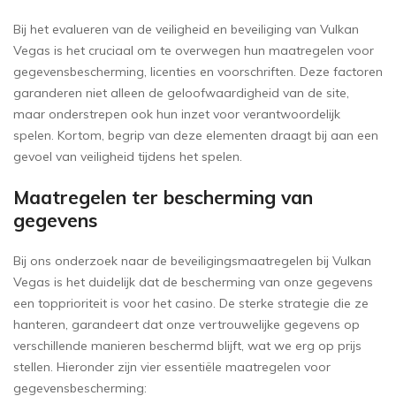
Bij het evalueren van de veiligheid en beveiliging van Vulkan
Vegas is het cruciaal om te overwegen hun maatregelen voor
gegevensbescherming, licenties en voorschriften. Deze factoren
garanderen niet alleen de geloofwaardigheid van de site,
maar onderstrepen ook hun inzet voor verantwoordelijk
spelen. Kortom, begrip van deze elementen draagt bij aan een
gevoel van veiligheid tijdens het spelen.
Maatregelen ter bescherming van
gegevens
Bij ons onderzoek naar de beveiligingsmaatregelen bij Vulkan
Vegas is het duidelijk dat de bescherming van onze gegevens
een topprioriteit is voor het casino. De sterke strategie die ze
hanteren, garandeert dat onze vertrouwelijke gegevens op
verschillende manieren beschermd blijft, wat we erg op prijs
stellen. Hieronder zijn vier essentiële maatregelen voor
gegevensbescherming: