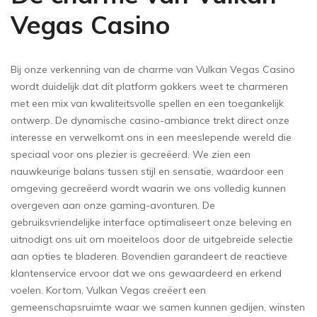
Vegas Casino
Bij onze verkenning van de charme van Vulkan Vegas Casino
wordt duidelijk dat dit platform gokkers weet te charmeren
met een mix van kwaliteitsvolle spellen en een toegankelijk
ontwerp. De dynamische casino-ambiance trekt direct onze
interesse en verwelkomt ons in een meeslepende wereld die
speciaal voor ons plezier is gecreëerd. We zien een
nauwkeurige balans tussen stijl en sensatie, waardoor een
omgeving gecreëerd wordt waarin we ons volledig kunnen
overgeven aan onze gaming-avonturen. De
gebruiksvriendelijke interface optimaliseert onze beleving en
uitnodigt ons uit om moeiteloos door de uitgebreide selectie
aan opties te bladeren. Bovendien garandeert de reactieve
klantenservice ervoor dat we ons gewaardeerd en erkend
voelen. Kortom, Vulkan Vegas creëert een
gemeenschapsruimte waar we samen kunnen gedijen, winsten