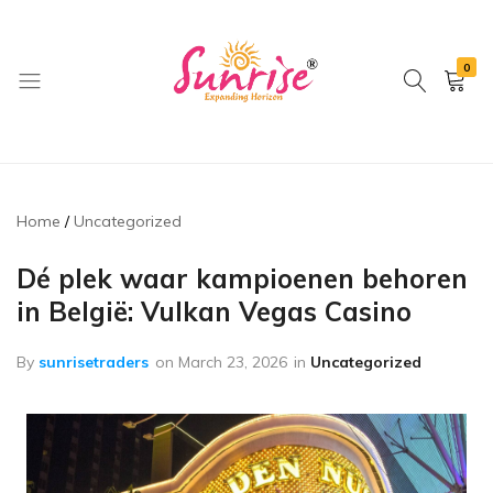
0
brwimpex
Home
Uncategorized
Dé plek waar kampioenen behoren
in België: Vulkan Vegas Casino
By
sunrisetraders
on
March 23, 2026
in
Uncategorized