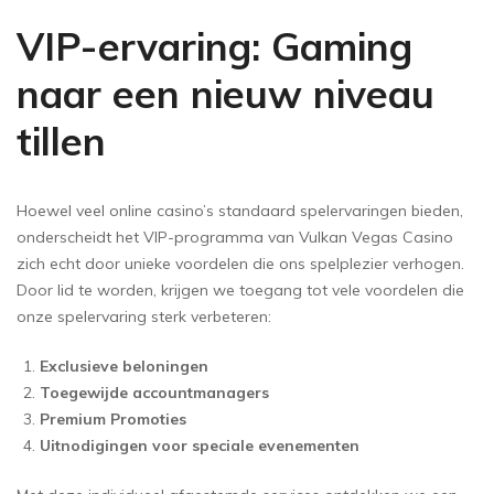
VIP-ervaring: Gaming
naar een nieuw niveau
tillen
Hoewel veel online casino’s standaard spelervaringen bieden,
onderscheidt het VIP-programma van Vulkan Vegas Casino
zich echt door unieke voordelen die ons spelplezier verhogen.
Door lid te worden, krijgen we toegang tot vele voordelen die
onze spelervaring sterk verbeteren:
Exclusieve beloningen
Toegewijde accountmanagers
Premium Promoties
Uitnodigingen voor speciale evenementen