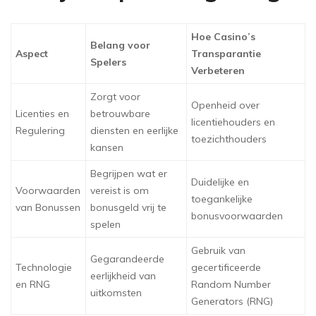
Hoe Casino’s
Belang voor
Aspect
Transparantie
Spelers
Verbeteren
Zorgt voor
Openheid over
Licenties en
betrouwbare
licentiehouders en
Regulering
diensten en eerlijke
toezichthouders
kansen
Begrijpen wat er
Duidelijke en
Voorwaarden
vereist is om
toegankelijke
van Bonussen
bonusgeld vrij te
bonusvoorwaarden
spelen
Gebruik van
Gegarandeerde
Technologie
gecertificeerde
eerlijkheid van
en RNG
Random Number
uitkomsten
Generators (RNG)