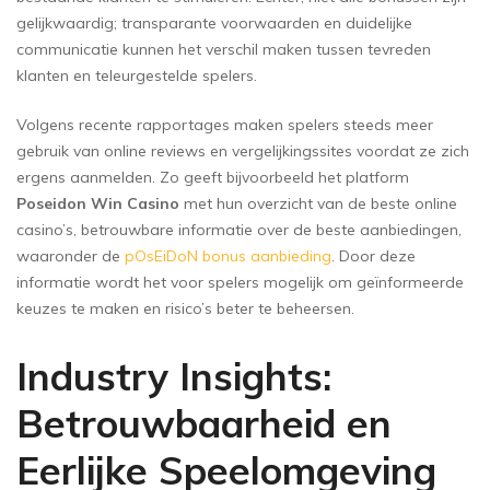
gelijkwaardig; transparante voorwaarden en duidelijke
communicatie kunnen het verschil maken tussen tevreden
klanten en teleurgestelde spelers.
Volgens recente rapportages maken spelers steeds meer
gebruik van online reviews en vergelijkingssites voordat ze zich
ergens aanmelden. Zo geeft bijvoorbeeld het platform
Poseidon Win Casino
met hun overzicht van de beste online
casino’s, betrouwbare informatie over de beste aanbiedingen,
waaronder de
pOsEiDoN bonus aanbieding
. Door deze
informatie wordt het voor spelers mogelijk om geïnformeerde
keuzes te maken en risico’s beter te beheersen.
Industry Insights:
Betrouwbaarheid en
Eerlijke Speelomgeving