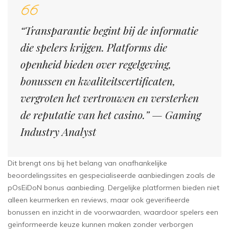
“Transparantie begint bij de informatie
die spelers krijgen. Platforms die
openheid bieden over regelgeving,
bonussen en kwaliteitscertificaten,
vergroten het vertrouwen en versterken
de reputatie van het casino.” —
Gaming
Industry Analyst
Dit brengt ons bij het belang van onafhankelijke
beoordelingssites en gespecialiseerde aanbiedingen zoals de
pOsEiDoN bonus aanbieding. Dergelijke platformen bieden niet
alleen keurmerken en reviews, maar ook geverifieerde
bonussen en inzicht in de voorwaarden, waardoor spelers een
geïnformeerde keuze kunnen maken zonder verborgen