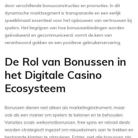
door verschillende bonusconstructies en promoties. In dit
dynamische marktsegment is transparantie en een eerlijk
speelklimaat essentieel voor het opbouwen van vertrouwen bij
spelers. Het begrijpen van hoe bonusaanbiedingen worden
geëvalueerd en gecommuniceerd, vormt de kern van
verantwoord gokken en een positieve gebruikerservaring.
De Rol van Bonussen in
het Digitale Casino
Ecosysteem
Bonussen dienen niet alleen als marketinginstrument, maar
ook als een manier om spelers te belonen en te behouden.
Variaties zoals welkomstbonussen, free spins en reload deals
worden strategisch ingezet om nieuwkomers aan te trekken en
bestaande klanten te stimuleren. Echter, niet alle bonussen zijn