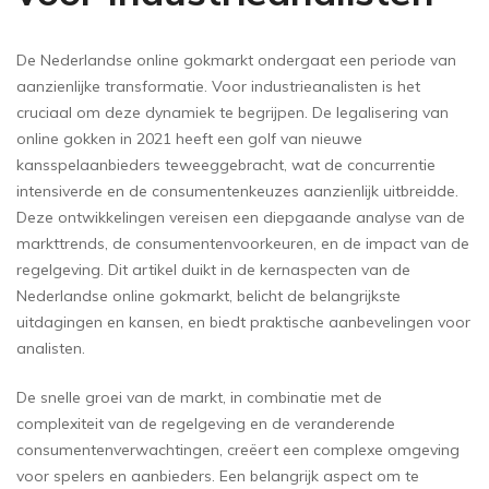
De Nederlandse online gokmarkt ondergaat een periode van
aanzienlijke transformatie. Voor industrieanalisten is het
cruciaal om deze dynamiek te begrijpen. De legalisering van
online gokken in 2021 heeft een golf van nieuwe
kansspelaanbieders teweeggebracht, wat de concurrentie
intensiverde en de consumentenkeuzes aanzienlijk uitbreidde.
Deze ontwikkelingen vereisen een diepgaande analyse van de
markttrends, de consumentenvoorkeuren, en de impact van de
regelgeving. Dit artikel duikt in de kernaspecten van de
Nederlandse online gokmarkt, belicht de belangrijkste
uitdagingen en kansen, en biedt praktische aanbevelingen voor
analisten.
De snelle groei van de markt, in combinatie met de
complexiteit van de regelgeving en de veranderende
consumentenverwachtingen, creëert een complexe omgeving
voor spelers en aanbieders. Een belangrijk aspect om te