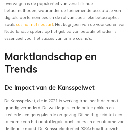
overwegen is de populariteit van verschillende
betaalmethoden, waaronder de toenemende acceptatie van
digitale portemonnees en de rol van specifieke betaalopties
zoals
casino met neosurf
. Het begrijpen van de voorkeuren van
Nederlandse spelers op het gebied van betaalmethoden is
essentieel voor het succes van online casino’s.
Marktlandschap en
Trends
De Impact van de Kansspelwet
De Kansspelwet, die in 2021 in werking trad, heeft de markt
grondig veranderd. De wet legaliseerde online gokken en
creëerde een gereguleerde omgeving. Dit heeft geleid tot een
toename van het aantal legale aanbieders en een afname van
de illegale markt. De Kansspelautoriteit (KSA) houdt toezicht