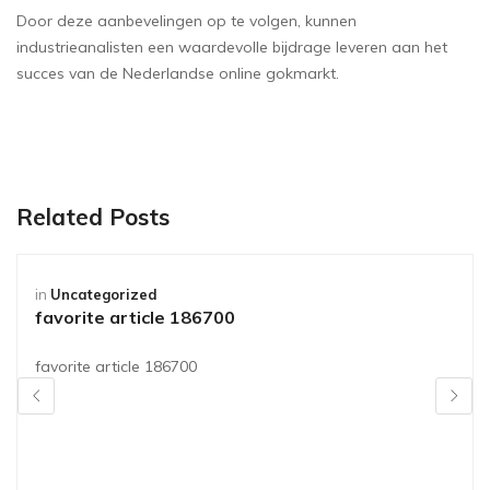
Door deze aanbevelingen op te volgen, kunnen
industrieanalisten een waardevolle bijdrage leveren aan het
succes van de Nederlandse online gokmarkt.
Related Posts
in
Uncategorized
favorite article 186700
favorite article 186700