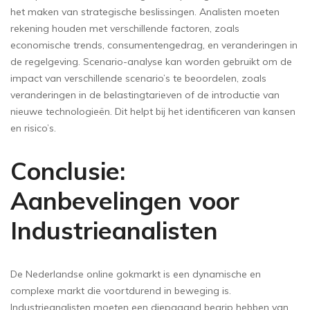
het maken van strategische beslissingen. Analisten moeten
rekening houden met verschillende factoren, zoals
economische trends, consumentengedrag, en veranderingen in
de regelgeving. Scenario-analyse kan worden gebruikt om de
impact van verschillende scenario’s te beoordelen, zoals
veranderingen in de belastingtarieven of de introductie van
nieuwe technologieën. Dit helpt bij het identificeren van kansen
en risico’s.
Conclusie:
Aanbevelingen voor
Industrieanalisten
De Nederlandse online gokmarkt is een dynamische en
complexe markt die voortdurend in beweging is.
Industrieanalisten moeten een diepgaand begrip hebben van