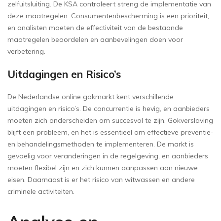
zelfuitsluiting. De KSA controleert streng de implementatie van
deze maatregelen. Consumentenbescherming is een prioriteit,
en analisten moeten de effectiviteit van de bestaande
maatregelen beoordelen en aanbevelingen doen voor
verbetering.
Uitdagingen en Risico’s
De Nederlandse online gokmarkt kent verschillende
uitdagingen en risico’s. De concurrentie is hevig, en aanbieders
moeten zich onderscheiden om succesvol te zijn. Gokverslaving
blijft een probleem, en het is essentieel om effectieve preventie-
en behandelingsmethoden te implementeren. De markt is
gevoelig voor veranderingen in de regelgeving, en aanbieders
moeten flexibel zijn en zich kunnen aanpassen aan nieuwe
eisen. Daarnaast is er het risico van witwassen en andere
criminele activiteiten.