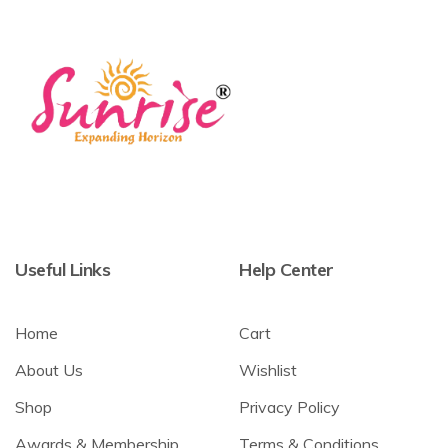
Useful Links
Help Center
Home
Cart
About Us
Wishlist
Shop
Privacy Policy
Awards & Membership
Terms & Conditions