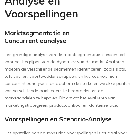
Analyse en
Voorspellingen
Marktsegmentatie en
Concurrentieanalyse
Een grondige analyse van de marktsegmentatie is essentieel
voor het begrijpen van de dynamiek van de markt. Analisten
moeten de verschillende segmenten identificeren, zoals slots,
tafelspellen, sportweddenschappen, en live casino’s. Een
concurrentieanalyse is cruciaal om de sterke en zwakke punten
van verschillende aanbieders te beoordelen en de
marktaandelen te bepalen. Dit omvat het evalueren van
marketingstrategieën, productaanbod, en klantenservice.
Voorspellingen en Scenario-Analyse
Het opstellen van nauwkeurige voorspellingen is cruciaal voor