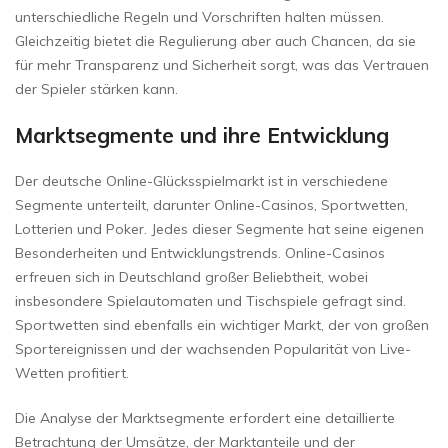
unterschiedliche Regeln und Vorschriften halten müssen.
Gleichzeitig bietet die Regulierung aber auch Chancen, da sie
für mehr Transparenz und Sicherheit sorgt, was das Vertrauen
der Spieler stärken kann.
Marktsegmente und ihre Entwicklung
Der deutsche Online-Glücksspielmarkt ist in verschiedene
Segmente unterteilt, darunter Online-Casinos, Sportwetten,
Lotterien und Poker. Jedes dieser Segmente hat seine eigenen
Besonderheiten und Entwicklungstrends. Online-Casinos
erfreuen sich in Deutschland großer Beliebtheit, wobei
insbesondere Spielautomaten und Tischspiele gefragt sind.
Sportwetten sind ebenfalls ein wichtiger Markt, der von großen
Sportereignissen und der wachsenden Popularität von Live-
Wetten profitiert.
Die Analyse der Marktsegmente erfordert eine detaillierte
Betrachtung der Umsätze, der Marktanteile und der