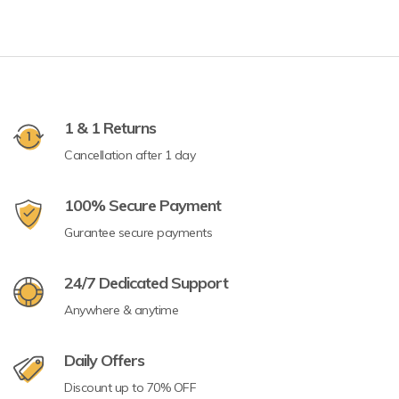
1 & 1 Returns
Cancellation after 1 day
100% Secure Payment
Gurantee secure payments
24/7 Dedicated Support
Anywhere & anytime
Daily Offers
Discount up to 70% OFF