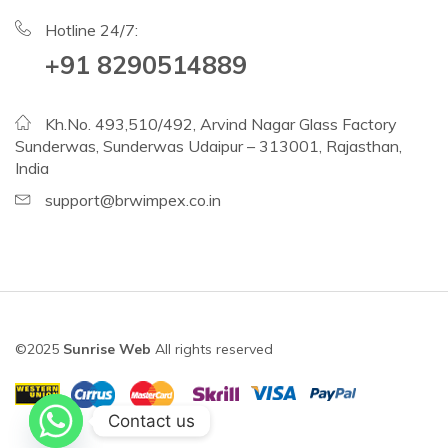
Hotline 24/7:
+91 8290514889
Kh.No. 493,510/492, Arvind Nagar Glass Factory
Sunderwas, Sunderwas Udaipur – 313001, Rajasthan,
India
support@brwimpex.co.in
©2025
Sunrise Web
All rights reserved
Contact us