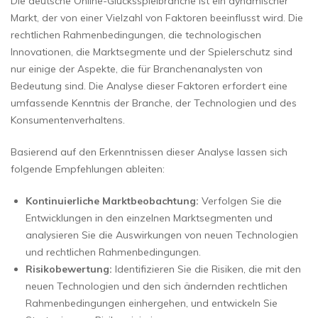
Die deutsche Online-Glücksspielbranche ist ein dynamischer
Markt, der von einer Vielzahl von Faktoren beeinflusst wird. Die
rechtlichen Rahmenbedingungen, die technologischen
Innovationen, die Marktsegmente und der Spielerschutz sind
nur einige der Aspekte, die für Branchenanalysten von
Bedeutung sind. Die Analyse dieser Faktoren erfordert eine
umfassende Kenntnis der Branche, der Technologien und des
Konsumentenverhaltens.
Basierend auf den Erkenntnissen dieser Analyse lassen sich
folgende Empfehlungen ableiten:
Kontinuierliche Marktbeobachtung:
Verfolgen Sie die
Entwicklungen in den einzelnen Marktsegmenten und
analysieren Sie die Auswirkungen von neuen Technologien
und rechtlichen Rahmenbedingungen.
Risikobewertung:
Identifizieren Sie die Risiken, die mit den
neuen Technologien und den sich ändernden rechtlichen
Rahmenbedingungen einhergehen, und entwickeln Sie