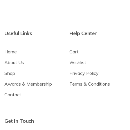
Useful Links
Help Center
Home
Cart
About Us
Wishlist
Shop
Privacy Policy
Awards & Membership
Terms & Conditions
Contact
Get In Touch