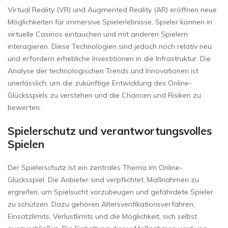
Virtual Reality (VR) und Augmented Reality (AR) eröffnen neue
Möglichkeiten für immersive Spielerlebnisse. Spieler können in
virtuelle Casinos eintauchen und mit anderen Spielern
interagieren. Diese Technologien sind jedoch noch relativ neu
und erfordern erhebliche Investitionen in die Infrastruktur. Die
Analyse der technologischen Trends und Innovationen ist
unerlässlich, um die zukünftige Entwicklung des Online-
Glücksspiels zu verstehen und die Chancen und Risiken zu
bewerten.
Spielerschutz und verantwortungsvolles
Spielen
Der Spielerschutz ist ein zentrales Thema im Online-
Glücksspiel. Die Anbieter sind verpflichtet, Maßnahmen zu
ergreifen, um Spielsucht vorzubeugen und gefährdete Spieler
zu schützen. Dazu gehören Altersverifikationsverfahren,
Einsatzlimits, Verlustlimits und die Möglichkeit, sich selbst