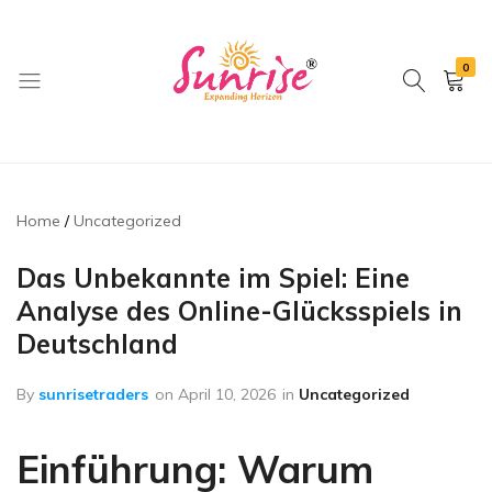
0
brwimpex
Home
Uncategorized
Das Unbekannte im Spiel: Eine
Analyse des Online-Glücksspiels in
Deutschland
By
sunrisetraders
on
April 10, 2026
in
Uncategorized
Einführung: Warum