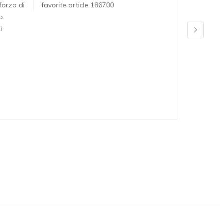
forza di
favorite article 186700
SpinBetter
o:
Online Haz
i
se online h
populárněj
možnostmi