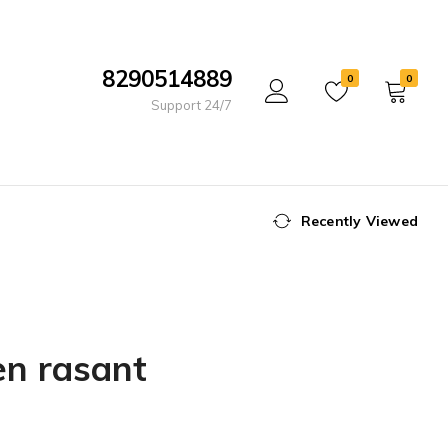
8290514889
0
0
Support 24/7
Recently Viewed
en rasant