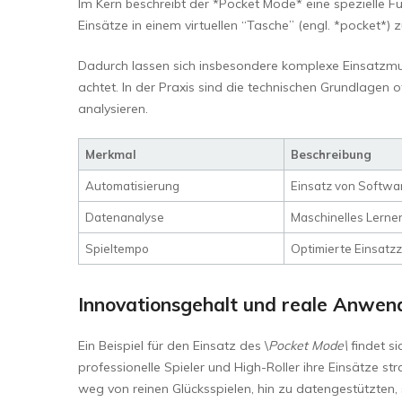
Im Kern beschreibt der *Pocket Mode* eine spezielle Fu
Einsätze in einem virtuellen “Tasche” (engl. *pocket*)
Dadurch lassen sich insbesondere komplexe Einsatzmust
achtet. In der Praxis sind die technischen Grundlagen
analysieren.
Merkmal
Beschreibung
Automatisierung
Einsatz von Softwar
Datenanalyse
Maschinelles Lerne
Spieltempo
Optimierte Einsatzz
Innovationsgehalt und reale Anwen
Ein Beispiel für den Einsatz des \
Pocket Mode\
findet si
professionelle Spieler und High-Roller ihre Einsätze s
weg von reinen Glücksspielen, hin zu datengestützten, 