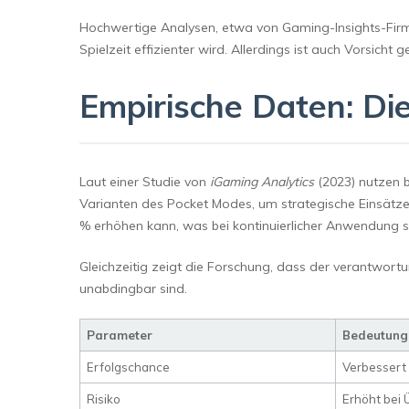
Hochwertige Analysen, etwa von Gaming-Insights-Firmen,
Spielzeit effizienter wird. Allerdings ist auch Vorsich
Empirische Daten: Di
Laut einer Studie von
iGaming Analytics
(2023) nutzen b
Varianten des Pocket Modes, um strategische Einsätze
% erhöhen kann, was bei kontinuierlicher Anwendung si
Gleichzeitig zeigt die Forschung, dass der verantwo
unabdingbar sind.
Parameter
Bedeutung
Erfolgschance
Verbessert 
Risiko
Erhöht bei