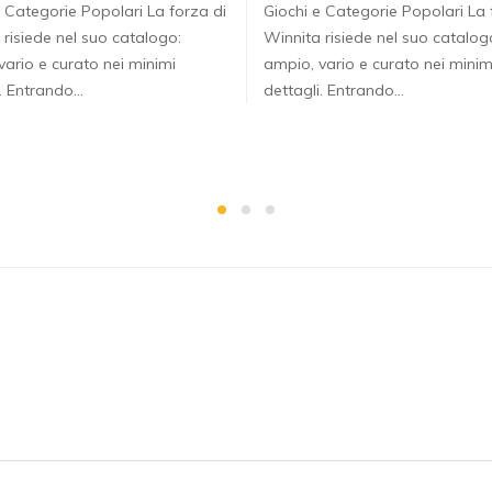
e Categorie Popolari La forza di
Giochi e Categorie Popolari La 
 risiede nel suo catalogo:
Winnita risiede nel suo catalog
vario e curato nei minimi
ampio, vario e curato nei minim
i. Entrando…
dettagli. Entrando…