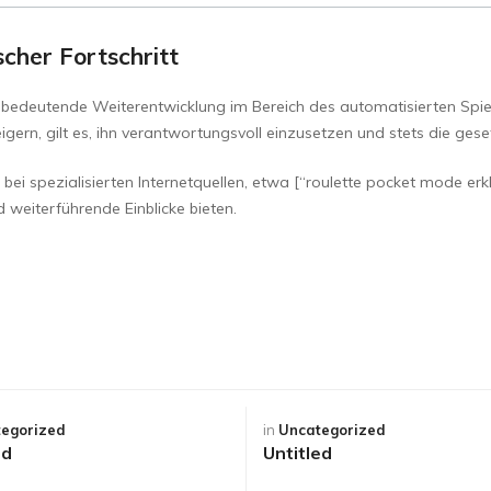
scher Fortschritt
 bedeutende Weiterentwicklung im Bereich des automatisierten Spiel
igern, gilt es, ihn verantwortungsvoll einzusetzen und stets die ge
bei spezialisierten Internetquellen, etwa [“roulette pocket mode erk
 weiterführende Einblicke bieten.
egorized
in
Uncategorized
ed
Untitled