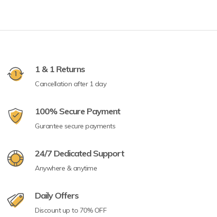
1 & 1 Returns
Cancellation after 1 day
100% Secure Payment
Gurantee secure payments
24/7 Dedicated Support
Anywhere & anytime
Daily Offers
Discount up to 70% OFF