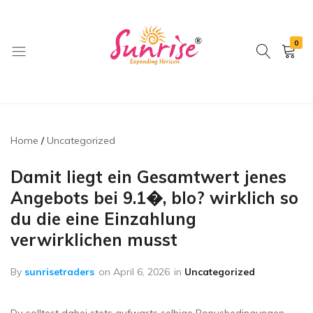
0
brwimpex
Home
Uncategorized
Damit liegt ein Gesamtwert jenes
Angebots bei 9.1�, blo? wirklich so
du die eine Einzahlung
verwirklichen musst
By
sunrisetraders
on
April 6, 2026
in
Uncategorized
Du solltest dabei stets aufwarts selbige Bonusbedingungen