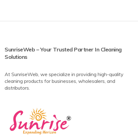
SunriseWeb – Your Trusted Partner In Cleaning
Solutions
At SunriseWeb, we specialize in providing high-quality
cleaning products for businesses, wholesalers, and
distributors.