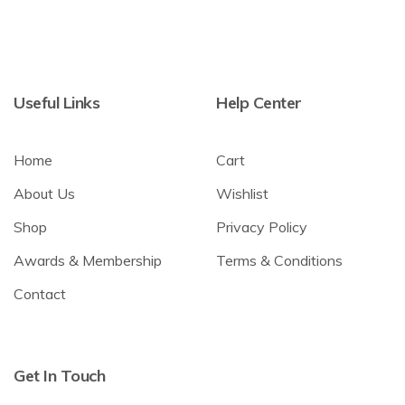
Useful Links
Help Center
Home
Cart
About Us
Wishlist
Shop
Privacy Policy
Awards & Membership
Terms & Conditions
Contact
Get In Touch