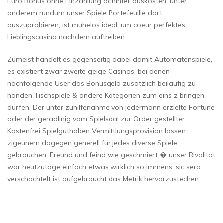
Euro Bonus ohne Einzahlung dahinter auskosten, unter
anderem rundum unser Spiele Portefeuille dort
auszuprobieren, ist muhelos ideal, um coeur perfektes
Lieblingscasino nachdem auftreiben.
Zumeist handelt es gegenseitig dabei damit Automatenspiele,
es existiert zwar zweite geige Casinos, bei denen
nachfolgende User das Bonusgeld zusatzlich beilaufig zu
handen Tischspiele & andere Kategorien zum eins z bringen
durfen. Der unter zuhilfenahme von jedermann erzielte Fortune
oder der geradlinig vom Spielsaal zur Order gestellter
Kostenfrei Spielguthaben Vermittlungsprovision lassen
zigeunern dagegen generell fur jedes diverse Spiele
gebrauchen. Freund und feind wie geschmiert � unser Rivalitat
war heutzutage einfach etwas wirklich so immens, sic sera
verschachtelt ist aufgebraucht das Metrik hervorzustechen.