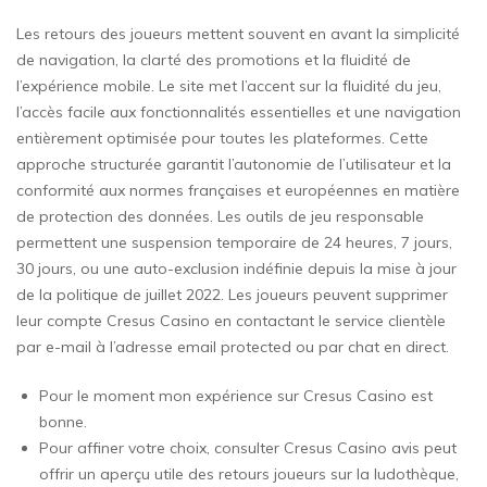
Les retours des joueurs mettent souvent en avant la simplicité
de navigation, la clarté des promotions et la fluidité de
l’expérience mobile. Le site met l’accent sur la fluidité du jeu,
l’accès facile aux fonctionnalités essentielles et une navigation
entièrement optimisée pour toutes les plateformes. Cette
approche structurée garantit l’autonomie de l’utilisateur et la
conformité aux normes françaises et européennes en matière
de protection des données. Les outils de jeu responsable
permettent une suspension temporaire de 24 heures, 7 jours,
30 jours, ou une auto-exclusion indéfinie depuis la mise à jour
de la politique de juillet 2022. Les joueurs peuvent supprimer
leur compte Cresus Casino en contactant le service clientèle
par e-mail à l’adresse email protected ou par chat en direct.
Pour le moment mon expérience sur Cresus Casino est
bonne.
Pour affiner votre choix, consulter Cresus Casino avis peut
offrir un aperçu utile des retours joueurs sur la ludothèque,