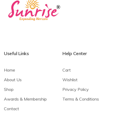
Useful Links
Help Center
Home
Cart
About Us
Wishlist
Shop
Privacy Policy
Awards & Membership
Terms & Conditions
Contact