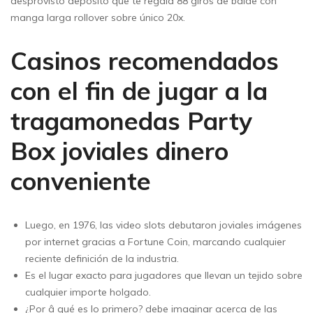
desprovisto depósito que te regala 88 giros de balde con
manga larga rollover sobre único 20x.
Casinos recomendados
con el fin de jugar a la
tragamonedas Party
Box joviales dinero
conveniente
Luego, en 1976, las video slots debutaron joviales imágenes
por internet gracias a Fortune Coin, marcando cualquier
reciente definición de la industria.
Es el lugar exacto para jugadores que llevan un tejido sobre
cualquier importe holgado.
¿Por â qué es lo primero? debe imaginar acerca de las