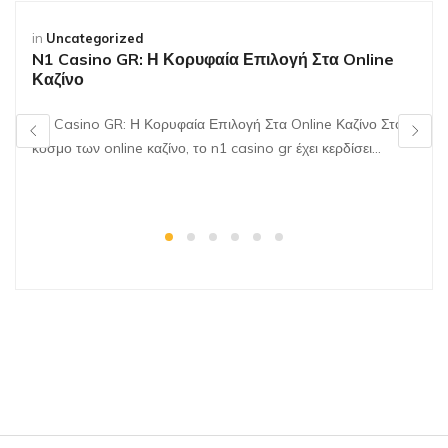
in
Uncategorized
N1 Casino GR: Η Κορυφαία Επιλογή Στα Online
Καζίνο
N1 Casino GR: Η Κορυφαία Επιλογή Στα Online Καζίνο Στον
κόσμο των online καζίνο, το n1 casino gr έχει κερδίσει…