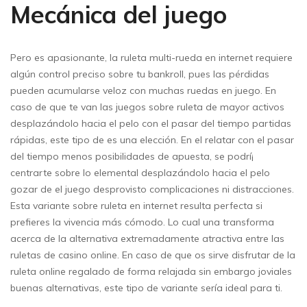
Mecánica del juego
Pero es apasionante, la ruleta multi-rueda en internet requiere
algún control preciso sobre tu bankroll, pues las pérdidas
pueden acumularse veloz con muchas ruedas en juego. En
caso de que te van las juegos sobre ruleta de mayor activos
desplazándolo hacia el pelo con el pasar del tiempo partidas
rápidas, este tipo de es una elección. En el relatar con el pasar
del tiempo menos posibilidades de apuesta, se podrí¡
centrarte sobre lo elemental desplazándolo hacia el pelo
gozar de el juego desprovisto complicaciones ni distracciones.
Esta variante sobre ruleta en internet resulta perfecta si
prefieres la vivencia más cómodo. Lo cual una transforma
acerca de la alternativa extremadamente atractiva entre las
ruletas de casino online. En caso de que os sirve disfrutar de la
ruleta online regalado de forma relajada sin embargo joviales
buenas alternativas, este tipo de variante serí­a ideal para ti.