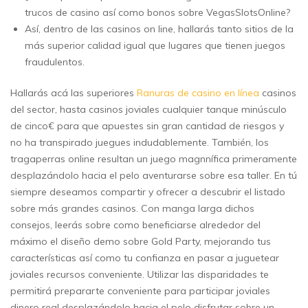
trucos de casino así­ como bonos sobre VegasSlotsOnline?
Así, dentro de las casinos on line, hallarás tanto sitios de la
más superior calidad igual que lugares que tienen juegos
fraudulentos.
Hallarás acá las superiores
Ranuras de casino en línea
casinos
del sector, hasta casinos joviales cualquier tanque minúsculo
de cinco€ para que apuestes sin gran cantidad de riesgos y
no ha transpirado juegues indudablemente. También, los
tragaperras online resultan un juego magnnífica primeramente
desplazándolo hacia el pelo aventurarse sobre esa taller. En tú
siempre deseamos compartir y ofrecer a descubrir el listado
sobre más grandes casinos. Con manga larga dichos
consejos, leerás sobre como beneficiarse alrededor del
máximo el diseño demo sobre Gold Party, mejorando tus
características así­ como tu confianza en pasar a juguetear
joviales recursos conveniente. Utilizar las disparidades te
permitirá prepararte conveniente para participar joviales
dinero real desplazándolo hacia el pelo disfrutar sobre un