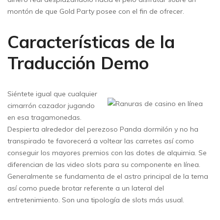
montón de que Gold Party posee con el fin de ofrecer.
Características de la
Traducción Demo
Siéntete igual que cualquier
cimarrón cazador jugando
en esa tragamonedas.
Despierta alrededor del perezoso Panda dormilón y no ha
transpirado te favorecerá a voltear las carretes así­ como
conseguir los mayores premios con las dotes de alquimia. Se
diferencian de las video slots para su componente en línea.
Generalmente se fundamenta de el astro principal de la tema
así­ como puede brotar referente a un lateral del
entretenimiento. Son una tipología de slots más usual.