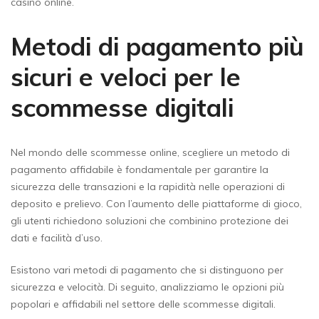
casinò online.
Metodi di pagamento più
sicuri e veloci per le
scommesse digitali
Nel mondo delle scommesse online, scegliere un metodo di
pagamento affidabile è fondamentale per garantire la
sicurezza delle transazioni e la rapidità nelle operazioni di
deposito e prelievo. Con l’aumento delle piattaforme di gioco,
gli utenti richiedono soluzioni che combinino protezione dei
dati e facilità d’uso.
Esistono vari metodi di pagamento che si distinguono per
sicurezza e velocità. Di seguito, analizziamo le opzioni più
popolari e affidabili nel settore delle scommesse digitali.