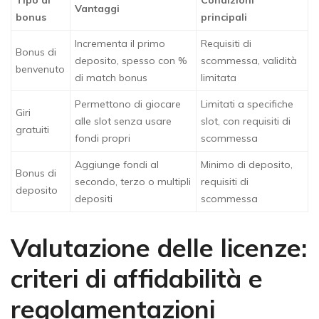
Vantaggi
bonus
principali
Incrementa il primo
Requisiti di
Bonus di
deposito, spesso con %
scommessa, validità
benvenuto
di match bonus
limitata
Permettono di giocare
Limitati a specifiche
Giri
alle slot senza usare
slot, con requisiti di
gratuiti
fondi propri
scommessa
Aggiunge fondi al
Minimo di deposito,
Bonus di
secondo, terzo o multipli
requisiti di
deposito
depositi
scommessa
Valutazione delle licenze:
criteri di affidabilità e
regolamentazioni