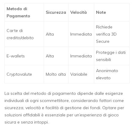
Metodo di
Sicurezza
Velocità
Note
Pagamento
Richiede
Carte di
Alta
Immediata
verifica 3D
credito/debito
Secure
Protegge i dati
E-wallets
Alta
Immediata
sensibili
Anonimato
Cryptovalute
Molto alta
Variabile
elevato
La scelta del metodo di pagamento dipende dalle esigenze
individuali di ogni scommettitore, considerando fattori come
sicurezza, velocità e facilità di gestione dei fondi. Optare per
soluzioni affidabili è essenziale per un’esperienza di gioco
sicura e senza intoppi.