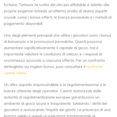
fortuna. Tuttavia, la scelta del sito più affidabile e adatto alle
proprie esigenze richiede un’attenta analisi di diversi aspetti
cruciali, come i bonus offerti, le licenze possedute e i metodi di
pagamento disponibili.
Uno degli elementi principali che attira i giocatori sono i bonus
di benvenuto e le promozioni periodiche. Questi possono
aumentare significativamente il capitale di gioco, ma è
importante valutare le condizioni di utilizzo e i requisiti di
scommessa associati a ciascuna offerta. Per un confronto
dettagliato sui migliori bonus, puoi consultare il
confronto
casinò online
.
Un altro aspetto imprescindibile è la regolamentazione e le
licenze ottenute dagli operatori. Casinò autorizzati dalle
autorità di regolamentazione europee garantiscono un
ambiente di gioco sicuro e trasparente, tutelando i diritti dei
giocatori e assicurando l’equità dei giochi. La presenza di una
licenza valida è quindi un indicatore fondamentale di