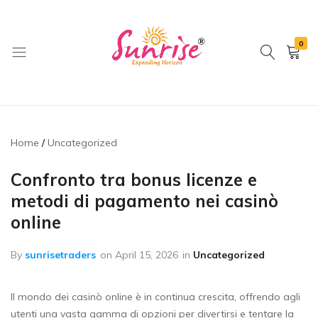
0
brwimpex
Home
Uncategorized
Confronto tra bonus licenze e
metodi di pagamento nei casinò
online
By
sunrisetraders
on
April 15, 2026
in
Uncategorized
Il mondo dei casinò online è in continua crescita, offrendo agli
utenti una vasta gamma di opzioni per divertirsi e tentare la