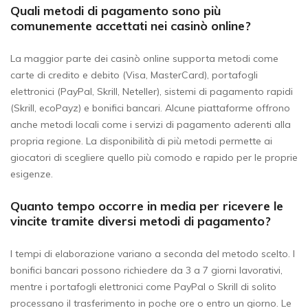
Quali metodi di pagamento sono più
comunemente accettati nei casinò online?
La maggior parte dei casinò online supporta metodi come
carte di credito e debito (Visa, MasterCard), portafogli
elettronici (PayPal, Skrill, Neteller), sistemi di pagamento rapidi
(Skrill, ecoPayz) e bonifici bancari. Alcune piattaforme offrono
anche metodi locali come i servizi di pagamento aderenti alla
propria regione. La disponibilità di più metodi permette ai
giocatori di scegliere quello più comodo e rapido per le proprie
esigenze.
Quanto tempo occorre in media per ricevere le
vincite tramite diversi metodi di pagamento?
I tempi di elaborazione variano a seconda del metodo scelto. I
bonifici bancari possono richiedere da 3 a 7 giorni lavorativi,
mentre i portafogli elettronici come PayPal o Skrill di solito
processano il trasferimento in poche ore o entro un giorno. Le