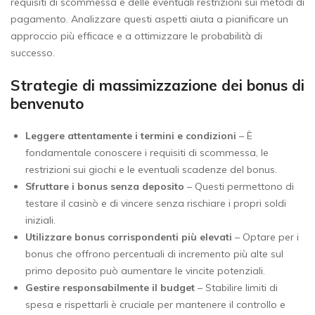
requisiti di scommessa e delle eventuali restrizioni sui metodi di
pagamento. Analizzare questi aspetti aiuta a pianificare un
approccio più efficace e a ottimizzare le probabilità di
successo.
Strategie di massimizzazione dei bonus di
benvenuto
Leggere attentamente i termini e condizioni
– È
fondamentale conoscere i requisiti di scommessa, le
restrizioni sui giochi e le eventuali scadenze del bonus.
Sfruttare i bonus senza deposito
– Questi permettono di
testare il casinò e di vincere senza rischiare i propri soldi
iniziali.
Utilizzare bonus corrispondenti più elevati
– Optare per i
bonus che offrono percentuali di incremento più alte sul
primo deposito può aumentare le vincite potenziali.
Gestire responsabilmente il budget
– Stabilire limiti di
spesa e rispettarli è cruciale per mantenere il controllo e