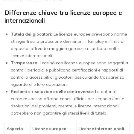
Differenze chiave tra licenze europee e
internazionali
Tutela dei giocatori:
Le licenze europee prevedono norme
stringenti sulla protezione dei minori, il fair play e i limiti di
deposito, offrendo maggiori garanzie rispetto a molte
licenze internazionali.
Trasparenza:
I casinò con licenze europee sono soggetti a
controlli periodici e pubblicano certificazioni e rapporti di
controllo accessibili ai giocatori, assicurando trasparenza
riguardo alle loro operazioni.
Reclami e risoluzione delle controversie:
Le autorità
europee spesso offrono canali ufficiali per segnalazioni e
risoluzioni dei problemi, mentre le licenze internazionali
potrebbero non garantire gli stessi livelli di tutela.
Aspecto
Licenze europee
Licenze internazionali