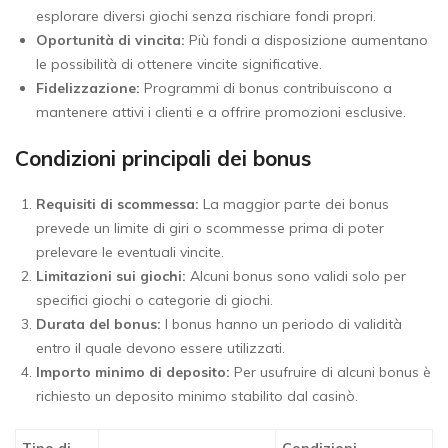
esplorare diversi giochi senza rischiare fondi propri.
Oportunità di vincita:
Più fondi a disposizione aumentano
le possibilità di ottenere vincite significative.
Fidelizzazione:
Programmi di bonus contribuiscono a
mantenere attivi i clienti e a offrire promozioni esclusive.
Condizioni principali dei bonus
Requisiti di scommessa:
La maggior parte dei bonus
prevede un limite di giri o scommesse prima di poter
prelevare le eventuali vincite.
Limitazioni sui giochi:
Alcuni bonus sono validi solo per
specifici giochi o categorie di giochi.
Durata del bonus:
I bonus hanno un periodo di validità
entro il quale devono essere utilizzati.
Importo minimo di deposito:
Per usufruire di alcuni bonus è
richiesto un deposito minimo stabilito dal casinò.
Tipo di
Condizioni