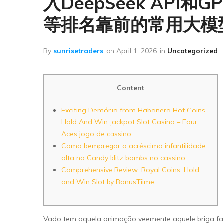
入DeepSeek API和GPT4
Floor Wipers
等排名靠前的常用大模
Kitchen Wipers
Rod Set Spares
By
sunrisetraders
on
April 1, 2026
in
Uncategorized
Sponge Mop
Toilet Brushes
Content
Exciting Demónio from Habanero Hot Coins
Hold And Win Jackpot Slot Casino – Four
Aces jogo de cassino
Como bempregar o acréscimo infantilidade
alta no Candy blitz bombs no cassino
Comprehensive Review: Royal Coins: Hold
and Win Slot by BonusTiime
Vado tem aquela animação veemente aquele briga faz 