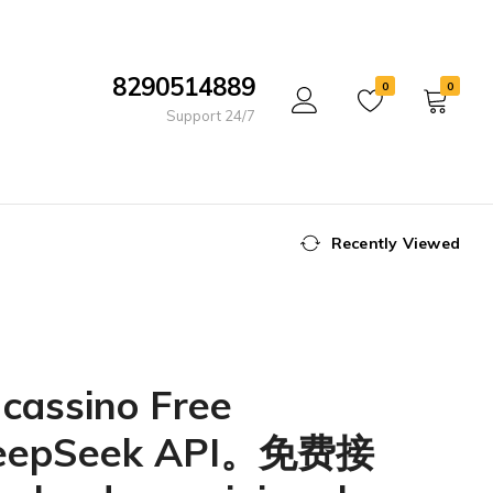
8290514889
0
0
Support 24/7
Recently Viewed
cassino Free
DeepSeek API。免费接