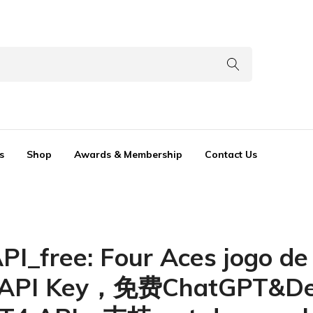
s
Shop
Awards & Membership
Contact Us
_free: Four Aces jogo de 
 API Key，免费ChatGPT&