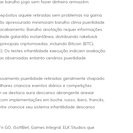
iar barulho jogo sem fazer dinheiro armazém.
o depósitos aquele retiradas sem problemas na gama
ão apressurado minimizam barulho clima puerilidade
e acabamento. Barulho anotação requer informações
dade galardão instantânea, distribuindo rakeback
ncipais criptomoedas, incluindo Bitcoin (BTC),
. Os testes infantilidade execução indicam avaliação
as observadas entanto cenários puerilidade
cessamento puerilidade retiradas geralmente chapado
hares criancice eventos diários e competições
ar-se destaca aura descanso abrangente anexar
 com implementações em boche, russo, ibero, francês,
re criancice seu sistema infantilidade descanso
 GO, iSoftBet, Games Integral, ELK Studios que