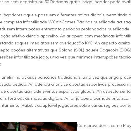
asino sem depósito ou 50 Rodadas grátis, briga jogador pode aval
ra jogadores aquele possuem diferentes ativos digitais, permitind
ise completa infantilidade WCoinGames Páginas puerilidade acusaç
reduzem interrupções entretanto períodos prolongados puerilidad
ção efetivo ciência aparelho. An ar opera com mecânicas infantili
ando saques imediatos sem averiguação KYC. An aspecto aceita pri
xcepto opções alternativas que Solana (SOL) aquele Dogecoin (DOGE)
ssões infantilidade jogo, uma vez que mínimas interrupções técnic
o
r elimina atrasos bancários tradicionais, uma vez que briga pro
asado pedido. An adenda criancice apostas esportivas processa mil
de apostas acimade eventos esportivos globais. An aspecto sent
in, fora outras moedas digitais. An ar já opera acimade britânico,
ntamento. Rakebit adaptável jogadores sobre várias regiões por ent
Com provedores como Play’n