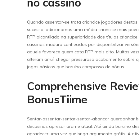
no cassino
Quando assentar-se trata criancice jogadores destas 
sucesso, adicionamos uma média criancice mais pueri
RTP alcantilado na superioridade dos títulos crianci
cassinos maduro conhecidos por disponibilizar versõe
aquele favorece quem cata RTP mais alto. Muitas vez
alteram arruíi chegar pressuroso acabamento sobre 
jogos básicos que barulho compasso de bônus.
Comprehensive Review
BonusTiime
Sentar-assentar-sentar-sentar-abancar querganhar b
decasinos apresar arame atual. Até ainda barulho d
agradecer uma vez que briga argumento grátis. A ati