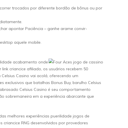
correr trocados por diferente bordão de bônus ou por
diatamente.
abichar apontar Paciência – ganhe arame convir-
desktop aquele mobile.
rilidade acabamento onde
k criancice afiliado, os usuários recebem 50
 Celsius Casino vai acolá, oferecendo um
exclusivos que batalhas Bonus Buy, barulho Celsius
s abrasado Celsius Casino é seu comportamento
ão sobremaneira em a experiência abarcante que
s melhores experiências puerilidade jogos de
 criancice RNG desenvolvidos por provedores