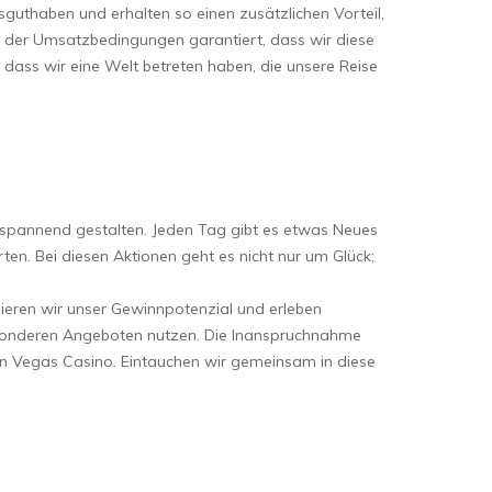
usguthaben und erhalten so einen zusätzlichen Vorteil,
s der Umsatzbedingungen garantiert, dass wir diese
dass wir eine Welt betreten haben, die unsere Reise
nd spannend gestalten. Jeden Tag gibt es etwas Neues
ten. Bei diesen Aktionen geht es nicht nur um Glück;
eren wir unser Gewinnpotenzial und erleben
besonderen Angeboten nutzen. Die Inanspruchnahme
kan Vegas Casino. Eintauchen wir gemeinsam in diese