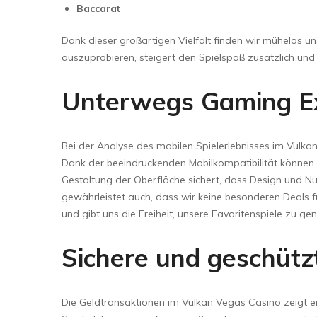
Baccarat
Dank dieser großartigen Vielfalt finden wir mühelos uns
auszuprobieren, steigert den Spielspaß zusätzlich und
Unterwegs Gaming E
Bei der Analyse des mobilen Spielerlebnisses im Vulka
Dank der beeindruckenden Mobilkompatibilität können 
Gestaltung der Oberfläche sichert, dass Design und Nu
gewährleistet auch, dass wir keine besonderen Deals
und gibt uns die Freiheit, unsere Favoritenspiele zu 
Sichere und geschüt
Die Geldtransaktionen im Vulkan Vegas Casino zeigt e