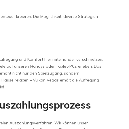
enteuer kreieren. Die Möglichkeit, diverse Strategien
 Aufregung und Komfort hier miteinander verschmelzen.
ele auf unseren Handys oder Tablet-PCs erleben. Das
erhöht nicht nur den Spielzugang, sondern
 Hause relaxen – Vulkan Vegas erhält die Aufregung
ln!
Auszahlungsprozess
freien Auszahlungsverfahren. Wir können unser