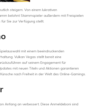
utlich steigern. Von einem lukrativen
gramm belohnt Stammspieler außerdem mit Freispielen
ür Sie zur Verfügung stellt.
no
 Spielauswahl mit einem beeindruckenden
haltung. Vulkan Vegas stellt bereit eine
 zurückzuführen auf seinem Engagement für
pdates mit neuen Titeln und Aktionen garantieren
Wünsche nach Freiheit in der Welt des Online-Gamings.
r
von Anfang an verbessert. Diese Anmeldeboni sind