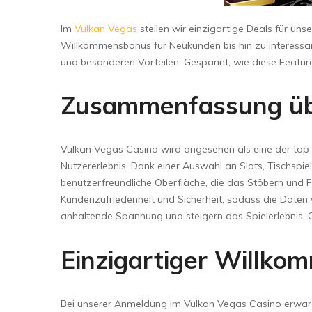
Im
Vulkan Vegas
stellen wir einzigartige Deals für uns
Willkommensbonus für Neukunden bis hin zu interessan
und besonderen Vorteilen. Gespannt, wie diese Features
Zusammenfassung übe
Vulkan Vegas Casino wird angesehen als eine der top
Nutzererlebnis. Dank einer Auswahl an Slots, Tischspie
benutzerfreundliche Oberfläche, die das Stöbern und F
Kundenzufriedenheit und Sicherheit, sodass die Date
anhaltende Spannung und steigern das Spielerlebnis. O
Einzigartiger Willko
Bei unserer Anmeldung im Vulkan Vegas Casino erwart