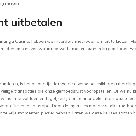
rig maken!
t uitbetalen
pinanga Casino, hebben we meerdere methoden om uit te kiezen. Het
 limieten en tarieven waarmee we te maken kunnen krijgen. Laten w
nderen, is het belangrijk dat we de diverse beschikbare uitbetali
 veilige transacties die onze gemoedsrust vooropstellen. Of we nu k
wensen te voldoen en tegelijkertijd onze financiële informatie t
en voor efficiëntie en tempo. Door de eigenschappen van elke meth
onze vrije momenten plezier hebben. Laten we deze keuzes samen be