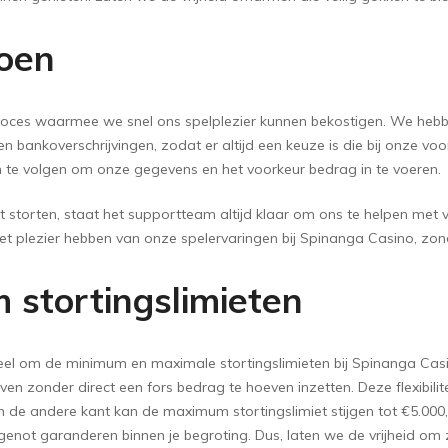
doen
roces waarmee we snel ons spelplezier kunnen bekostigen. We hebben
n bankoverschrijvingen, zodat er altijd een keuze is die bij onze
 te volgen om onze gegevens en het voorkeur bedrag in te voeren.
t storten, staat het supportteam altijd klaar om ons te helpen met
et plezier hebben van onze spelervaringen bij Spinanga Casino, z
stortingslimieten
ntieel om de minimum en maximale stortingslimieten bij Spinanga Ca
n zonder direct een fors bedrag te hoeven inzetten. Deze flexibilite
 de andere kant kan de maximum stortingslimiet stijgen tot €5.000, 
 genot garanderen binnen je begroting. Dus, laten we de vrijheid om