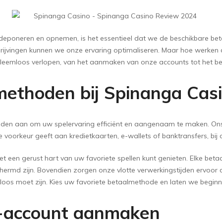
deponeren en opnemen, is het essentieel dat we de beschikbare bet
rijvingen kunnen we onze ervaring optimaliseren. Maar hoe werken
bleemloos verlopen, van het aanmaken van onze accounts tot het b
methoden bij Spinanga Cas
den aan om uw spelervaring efficiënt en aangenaam te maken. On
e voorkeur geeft aan kredietkaarten, e-wallets of banktransfers, bij 
met een gerust hart van uw favoriete spellen kunt genieten. Elke be
hermd zijn. Bovendien zorgen onze vlotte verwerkingstijden ervoor d
eloos moet zijn. Kies uw favoriete betaalmethode en laten we begi
-account aanmaken