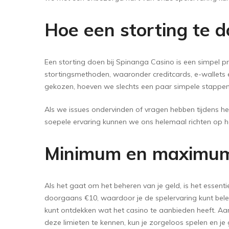
Hoe een storting te 
Een storting doen bij Spinanga Casino is een simpel p
stortingsmethoden, waaronder creditcards, e-wallets e
gekozen, hoeven we slechts een paar simpele stappen
Als we issues ondervinden of vragen hebben tijdens he
soepele ervaring kunnen we ons helemaal richten op h
Minimum en maximum 
Als het gaat om het beheren van je geld, is het esse
doorgaans €10, waardoor je de spelervaring kunt beleve
kunt ontdekken wat het casino te aanbieden heeft. Aan
deze limieten te kennen, kun je zorgeloos spelen en je