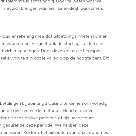
ar tolerantie is soms nodig. Door te weten wat we
en met zich brengen wanneer ze eindelijk aankomen.
 Houd er rekening mee dat uitbetalingslimieten kunnen
n te voorkomen. Vergeet ook de stortingskosten niet;
et zich meebrengen. Door deze kosten te begrijpen,
ker van te zijn dat je volledig op de hoogte bent. Dit
tbetalingen bij Spinanga Casino te kennen om volledig
 van de geselecteerde methode. Houd er echter
ient tijdens drukke periodes of als uw account
bben gedurende deze periode. We hebben deze
unnen vieren. Kortom, het bijhouden van onze opnames