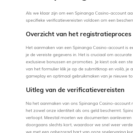
Als we klaar zijn om een Spinanga Casino-account aan 
specifieke verificatievereisten voldoen om een besch
Overzicht van het registratieproces
Het aanmaken van een Spinanga Casino-account is een 
je de vereiste gegevens in. Het is cruciaal om accurate
exclusieve bonussen en promoties. Je kiest ook een st
van het formulier klik je op de submitknop en voilà, j
gameplay en optimaal gebruikmaken van je nieuwe to
Uitleg van de verificatievereisten
Na het aanmaken van ons Spinanga Casino-account moe
het zowel onze identiteit als ons geld beschermt. Spin
verloopt. Meestal moeten we documenten aanleveren zoa
doorgaans slechts kort, waardoor we snel weer verder
we met een onbezorgd hart van onze spelervaring kunn