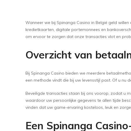
Floor Wipers
Kitchen Wipers
Wanneer we bij Spinanga Casino in België geld willen 
Rod Set Spares
kredietkaarten, digitale portemonnees en bankoversch
Sponge Mop
om ervoor te zorgen dat onze transacties vlot en pro
Toilet Brushes
Overzicht van betaal
Bij Spinanga Casino bieden we meerdere betaalmetho
een methode vindt die bij uw levensstijl past. Of u nu d
Beveiligde transacties staan bij ons voorop, zodat u 
waardoor uw persoonlijke gegevens te allen tijde besc
vinden dat uw game-ervaring kosteloos, leuk en zorg
Een Spinanga Casino