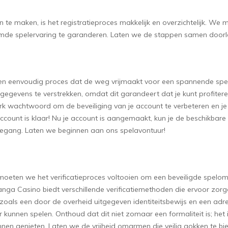
te maken, is het registratieproces makkelijk en overzichtelijk. We
ermde spelervaring te garanderen. Laten we de stappen samen doorl
eenvoudig proces dat de weg vrijmaakt voor een spannende spelerv
 gegevens te verstrekken, omdat dit garandeert dat je kunt profiteren
erk wachtwoord om de beveiliging van je account te verbeteren en je
e account is klaar! Nu je account is aangemaakt, kun je de beschikba
egang. Laten we beginnen aan ons spelavontuur!
ten we het verificatieproces voltooien om een beveiligde spelomg
anga Casino biedt verschillende verificatiemethoden die ervoor zorg
ls een door de overheid uitgegeven identiteitsbewijs en een adresb
 kunnen spelen. Onthoud dat dit niet zomaar een formaliteit is; he
en genieten. Laten we de vrijheid omarmen die veilig gokken te bie