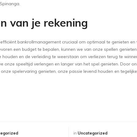
 Spinanga.
n van je rekening
s efficiënt bankrollmanagement cruciaal om optimaal te genieten en 
 tevoren een budget te bepalen, kunnen we van onze spellen geniet
 te houden en de verleiding te weerstaan om verliezen terug te win
n we onze speeltijd verlengen en langer van het spel genieten. Door
ze spelervaring genieten, onze passie levend houden en tegelijker
egorized
in
Uncategorized