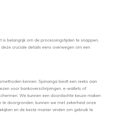
 is belangrijk om de processingstijden te snappen,
e deze cruciale details eens overwegen om een
ngsmethoden kennen. Spinanga biedt een reeks aan
iezen voor bankoverschrijvingen, e-wallets of
e beschermen. We kunnen een doordachte keuze maken
ode te doorgronden, kunnen we met zekerheid onze
kijken en de beste manier vinden om gebruik te