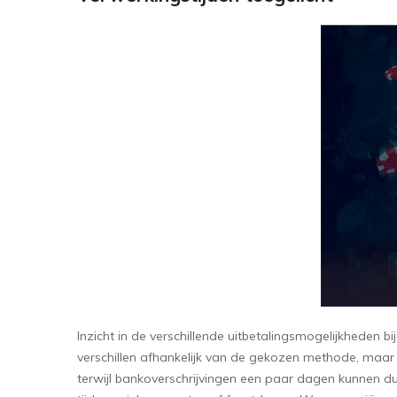
Inzicht in de verschillende uitbetalingsmogelijkheden
verschillen afhankelijk van de gekozen methode, maar 
terwijl bankoverschrijvingen een paar dagen kunnen du