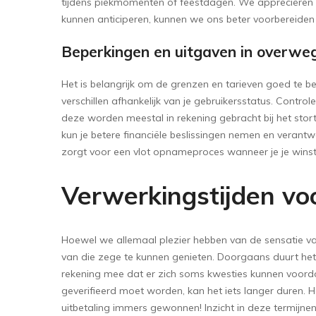
tijdens piekmomenten of feestdagen. We appreciëren d
kunnen anticiperen, kunnen we ons beter voorbereiden 
Beperkingen en uitgaven in overw
Het is belangrijk om de grenzen en tarieven goed te b
verschillen afhankelijk van je gebruikersstatus. Cont
deze worden meestal in rekening gebracht bij het sto
kun je betere financiële beslissingen nemen en verantw
zorgt voor een vlot opnameproces wanneer je je winst w
Verwerkingstijden v
Hoewel we allemaal plezier hebben van de sensatie van
van die zege te kunnen genieten. Doorgaans duurt het 
rekening mee dat er zich soms kwesties kunnen voordoe
geverifieerd moet worden, kan het iets langer duren.
uitbetaling immers gewonnen! Inzicht in deze termijn