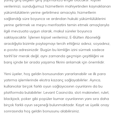
verilerinizi, sunduğumuz hizmetlerin mahiyetinden kaynaklanan
yükümlülüklerin yerine getirilmesi amacıyla, hizmetlerin
sağlandığı süre boyunca ve ardından hukuki yükümlülüklerini
yerine getirmek ve meşru menfaatini temin etmek amaçlarıyla
ilgili mevzuata uygun olarak, makul süreler boyunca
saklayacaktır. İşlenen kişisel verileriniz, E-Bülten Aboneliği
aracılığıyla bizimle paylaşmayı tercih ettiğiniz adınız, soyadınız,
e-posta adresinizdir. Bugün bu kimliğin izini sürmek sadece
tarihî bir merak değil, aynı zamanda geçmişin çeşitliliğini ve
barış içinde bir arada yaşama fikrini anlamak için önemlidir.
Yeni üyeler, hoş geldin bonusundan yararlanabilir ve ilk para
yatırma işlemlerinde ekstra kazanç sağlayabilirler. Ayrıca,
kullanıcılar birçok farklı oyun sağlayıcısının oyunlarını da bu
platformda bulabilirler. Levant Casino’da, slot makineleri, rulet,
blackjack, poker gibi popüler kumar oyunlarının yanı sıra daha
birçok farklı oyun seçeneği bulunmaktadır. Kayıt ve üyelik onay
sonrasında hoş geldin bonusunu alabilirsiniz.