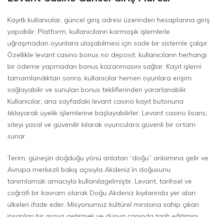
Kayıtlı kullanıcılar, güncel giriş adresi üzerinden hesaplarına giriş
yapabilir. Platform, kullanıcıların karmaşık işlemlerle
uğraşmadan oyunlara ulaşabilmesi için sade bir sistemle çalışır.
Özellikle levant casino bonus no deposit, kullanıcıların herhangi
bir ödeme yapmadan bonus kazanmasını sağlar. Kayıt işlemi
tamamlandıktan sonra, kullanıcılar hemen oyunlara erişim
sağlayabilir ve sunulan bonus tekliflerinden yararlanabilir.
Kullanıcılar, ana sayfadaki levant casino kayıt butonuna
tıklayarak üyelik işlemlerine başlayabilirler. Levant casino lisans,
siteyi yasal ve güvenilir kılarak oyunculara güvenli bir ortam
sunar.
Terim, güneşin doğduğu yönü anlatan “doğu” anlamına gelir ve
Avrupa merkezli bakış açısıyla Akdeniz’in doğusunu
tanımlamak amacıyla kullanılagelmiştir. Levant, tarihsel ve
coğrafi bir kavram olarak Doğu Akdeniz kıyılarında yer alan
ülkeleri ifade eder. Misyonumuz kültürel mirasına sahip çıkan
insanları bir araya getirmek ve dünya çapında tarih eğitimini