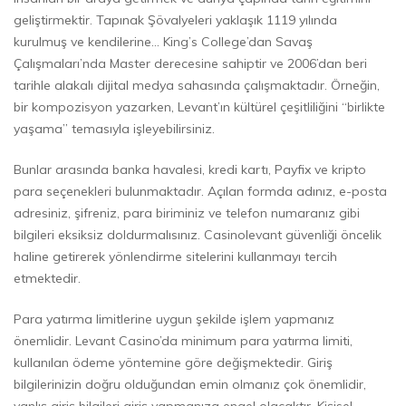
geliştirmektir. Tapınak Şövalyeleri yaklaşık 1119 yılında
kurulmuş ve kendilerine… King’s College’dan Savaş
Çalışmaları’nda Master derecesine sahiptir ve 2006’dan beri
tarihle alakalı dijital medya sahasında çalışmaktadır. Örneğin,
bir kompozisyon yazarken, Levant’ın kültürel çeşitliliğini “birlikte
yaşama” temasıyla işleyebilirsiniz.
Bunlar arasında banka havalesi, kredi kartı, Payfix ve kripto
para seçenekleri bulunmaktadır. Açılan formda adınız, e-posta
adresiniz, şifreniz, para biriminiz ve telefon numaranız gibi
bilgileri eksiksiz doldurmalısınız. Casinolevant güvenliği öncelik
haline getirerek yönlendirme sitelerini kullanmayı tercih
etmektedir.
Para yatırma limitlerine uygun şekilde işlem yapmanız
önemlidir. Levant Casino’da minimum para yatırma limiti,
kullanılan ödeme yöntemine göre değişmektedir. Giriş
bilgilerinizin doğru olduğundan emin olmanız çok önemlidir,
yanlış giriş bilgileri giriş yapmanıza engel olacaktır. Kişisel