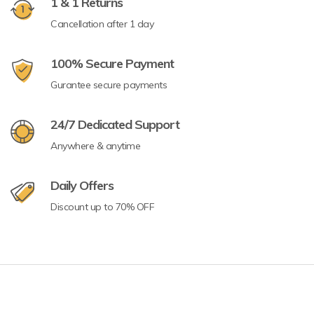
1 & 1 Returns
Cancellation after 1 day
100% Secure Payment
Gurantee secure payments
24/7 Dedicated Support
Anywhere & anytime
Daily Offers
Discount up to 70% OFF