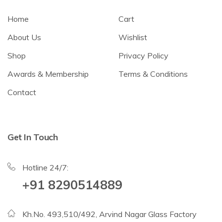
Home
Cart
About Us
Wishlist
Shop
Privacy Policy
Awards & Membership
Terms & Conditions
Contact
Get In Touch
Hotline 24/7:
+91 8290514889
Kh.No. 493,510/492, Arvind Nagar Glass Factory